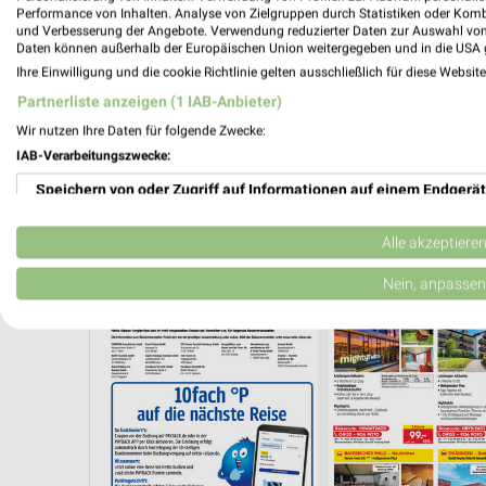
Performance von Inhalten. Analyse von Zielgruppen durch Statistiken oder Kom
und Verbesserung der Angebote. Verwendung reduzierter Daten zur Auswahl von
Daten können außerhalb der Europäischen Union weitergegeben und in die USA 
Ihre Einwilligung und die cookie Richtlinie gelten ausschließlich für diese Websit
Partnerliste anzeigen (1 IAB-Anbieter)
Wir nutzen Ihre Daten für folgende Zwecke:
IAB-Verarbeitungszwecke:
Speichern von oder Zugriff auf Informationen auf einem Endgerät
Verwendung reduzierter Daten zur Auswahl von Werbeanzeigen
Alle akzeptiere
URLAUB & REISEN
Erstellung von Profilen für personalisierte Werbung
Nein, anpassen
Verwendung von Profilen zur Auswahl personalisierter Werbung
Erstellung von Profilen zur Personalisierung von Inhalten
Verwendung von Profilen zur Auswahl personalisierter Inhalte
Messung der Werbeleistung