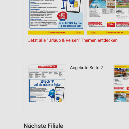
Messung der Performance von Inhalten
Analyse von Zielgruppen durch Statistiken oder Kombinationen 
Quellen
Entwicklung und Verbesserung der Angebote
Jetzt alle "Urlaub & Reisen" Themen entdecken!
Verwendung reduzierter Daten zur Auswahl von Inhalten
IAB-Besonderheiten:
Verwendung genauer Standortdaten
Angebote Seite 2
Geräte anhand von aktiv angeforderten Informationen identifizie
Nicht-IAB-Verarbeitungszwecke:
Notwendig
Performance
Funktional
Nächste Filiale
Werbung