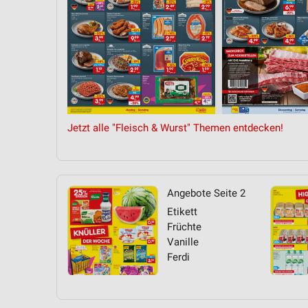
Jetzt alle "Fleisch & Wurst" Themen entdecken!
Angebote Seite 2
Etikett
Früchte
Vanille
Ferdi