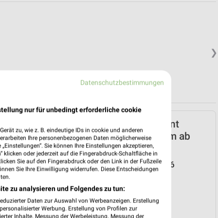
❯
Datenschutzbestimmungen
tellung nur für unbedingt erforderliche cookie
Netto Marken-Discount
erät zu, wie z. B. eindeutige IDs in cookie und anderen
Prospekt für Erolzheim ab
verarbeiten Ihre personenbezogenen Daten möglicherweise
„Einstellungen“. Sie können Ihre Einstellungen akzeptieren,
Do. den 30.07.
 klicken oder jederzeit auf die Fingerabdruck-Schaltfläche in
klicken Sie auf den Fingerabdruck oder den Link in der Fußzeile
Reisemagazin August 2026
önnen Sie Ihre Einwilligung widerrufen. Diese Entscheidungen
Gültig von 30. Jul. bis 31. Aug.
ten.
ite zu analysieren und Folgendes zu tun:
📅
Kalendereintrag erstellen
reduzierter Daten zur Auswahl von Werbeanzeigen. Erstellung
❯
ersonalisierter Werbung. Erstellung von Profilen zur
ierter Inhalte. Messung der Werbeleistung. Messung der