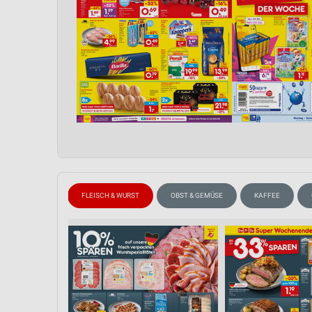
WEIN
FLEISCH & WURST
OBST & GEMÜSE
KAFFEE