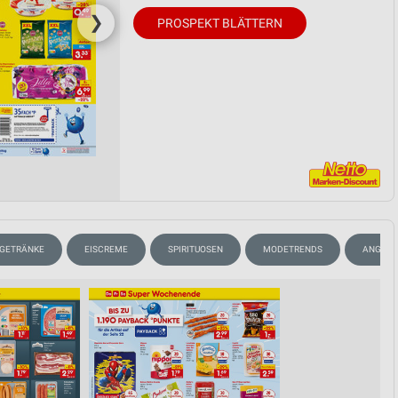
❯
PROSPEKT BLÄTTERN
GETRÄNKE
EISCREME
SPIRITUOSEN
MODETRENDS
ANGEBO