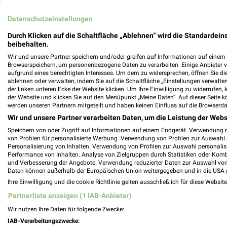
METRO Prospekt der Woche für Memmin
Datenschutzeinstellungen
Durch Klicken auf die Schaltfläche „Ablehnen“ wird die Standardeins
beibehalten.
Wir und unsere Partner speichern und/oder greifen auf Informationen auf einem G
Mix Markt Prospekt der Woche für Sende
Browserspeichern, um personenbezogene Daten zu verarbeiten. Einige Anbieter 
aufgrund eines berechtigten Interesses. Um dem zu widersprechen, öffnen Sie die 
ablehnen oder verwalten, indem Sie auf die Schaltfläche „Einstellungen verwalten“
der linken unteren Ecke der Website klicken. Um Ihre Einwilligung zu widerrufen, 
der Website und klicken Sie auf den Menüpunkt „Meine Daten“. Auf dieser Seite k
werden unseren Partnern mitgeteilt und haben keinen Einfluss auf die Browserda
Möbel Dahlmann Katalog und Prospekte
Wir und unsere Partner verarbeiten Daten, um die Leistung der Webs
Speichern von oder Zugriff auf Informationen auf einem Endgerät. Verwendung 
von Profilen für personalisierte Werbung. Verwendung von Profilen zur Auswahl p
Personalisierung von Inhalten. Verwendung von Profilen zur Auswahl personalis
Performance von Inhalten. Analyse von Zielgruppen durch Statistiken oder Kom
Möbel Inhofer Filialen & Öffnungszeiten 
und Verbesserung der Angebote. Verwendung reduzierter Daten zur Auswahl von
Daten können außerhalb der Europäischen Union weitergegeben und in die USA 
Ihre Einwilligung und die cookie Richtlinie gelten ausschließlich für diese Websit
Partnerliste anzeigen (1 IAB-Anbieter)
Wir nutzen Ihre Daten für folgende Zwecke:
Möbel Rieger Katalog und Prospekte für
IAB-Verarbeitungszwecke: