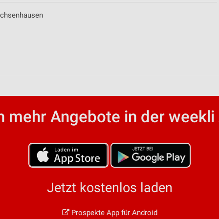
Ochsenhausen
ren
 mehr Angebote in der weekli
Jetzt kostenlos laden
Prospekte App für Android