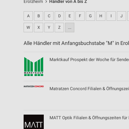
Erolzheim
Händler von A bis Z
A
B
C
D
E
F
G
H
I
J
W
X
Y
Z
...
Alle Händler mit Anfangsbuchstabe "M" in E
Marktkauf Prospekt der Woche für Sende
Matratzen Concord Filialen & Öffnungsz
MATT Optik Filialen & Öffnungszeiten fü