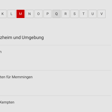
K
L
M
N
O
P
Q
R
S
T
U
V
rolzheim und Umgebung
n
eiten für Memmingen
r Kempten