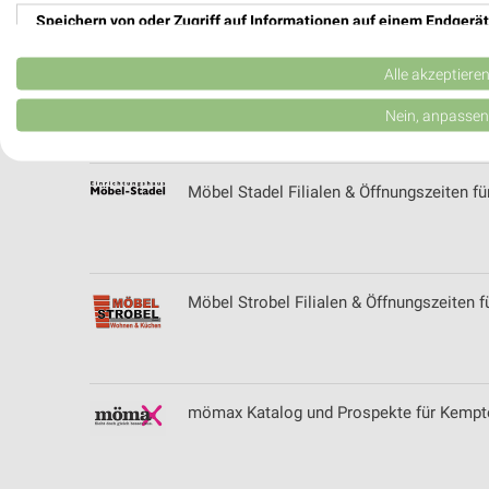
Speichern von oder Zugriff auf Informationen auf einem Endgerät
Verwendung reduzierter Daten zur Auswahl von Werbeanzeigen
Alle akzeptiere
Möbel Schmid Filialen & Öffnungszeiten 
Erstellung von Profilen für personalisierte Werbung
Nein, anpassen
Verwendung von Profilen zur Auswahl personalisierter Werbung
Möbel Stadel Filialen & Öffnungszeiten f
Erstellung von Profilen zur Personalisierung von Inhalten
Verwendung von Profilen zur Auswahl personalisierter Inhalte
Messung der Werbeleistung
Möbel Strobel Filialen & Öffnungszeiten 
Messung der Performance von Inhalten
Analyse von Zielgruppen durch Statistiken oder Kombinationen 
Quellen
mömax Katalog und Prospekte für Kempt
Entwicklung und Verbesserung der Angebote
Verwendung reduzierter Daten zur Auswahl von Inhalten