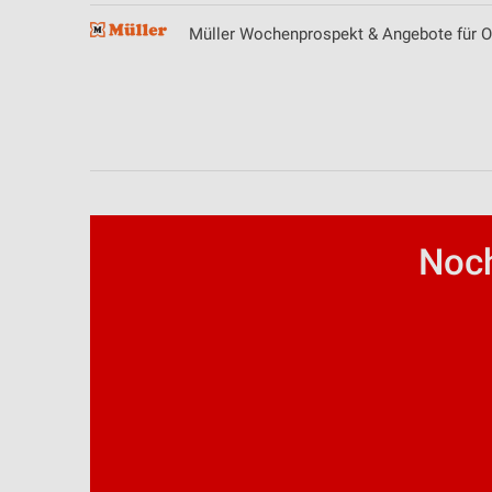
Müller Wochenprospekt & Angebote für 
IAB-Besonderheiten:
Verwendung genauer Standortdaten
Geräte anhand von aktiv angeforderten Informationen identifizie
Nicht-IAB-Verarbeitungszwecke:
Notwendig
Performance
Noch
Funktional
Werbung