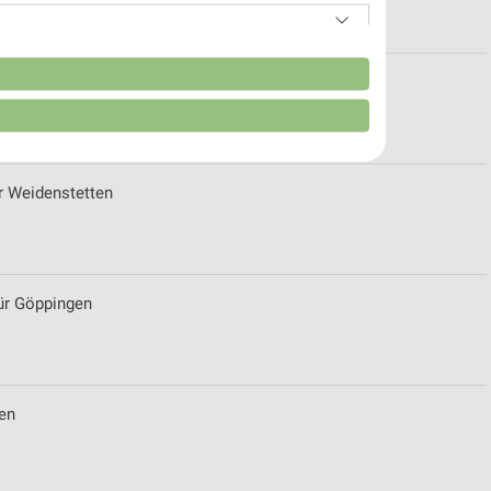
n
für Donzdorf
ür Weidenstetten
für Göppingen
von Daten aus verschiedenen
en