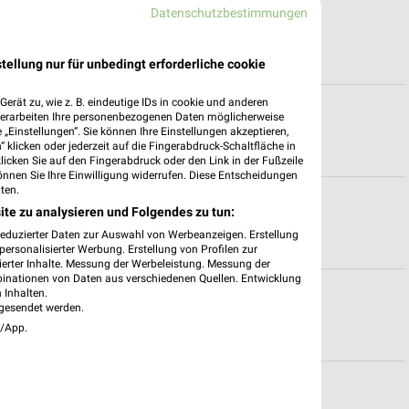
Datenschutzbestimmungen
gen
tellung nur für unbedingt erforderliche cookie
erät zu, wie z. B. eindeutige IDs in cookie und anderen
n
verarbeiten Ihre personenbezogenen Daten möglicherweise
„Einstellungen“. Sie können Ihre Einstellungen akzeptieren,
 klicken oder jederzeit auf die Fingerabdruck-Schaltfläche in
klicken Sie auf den Fingerabdruck oder den Link in der Fußzeile
önnen Sie Ihre Einwilligung widerrufen. Diese Entscheidungen
ten.
ite zu analysieren und Folgendes zu tun:
reduzierter Daten zur Auswahl von Werbeanzeigen. Erstellung
ersonalisierter Werbung. Erstellung von Profilen zur
ierter Inhalte. Messung der Werbeleistung. Messung der
binationen von Daten aus verschiedenen Quellen. Entwicklung
für Senden
 Inhalten.
gesendet werden.
e/App.
 Göppingen