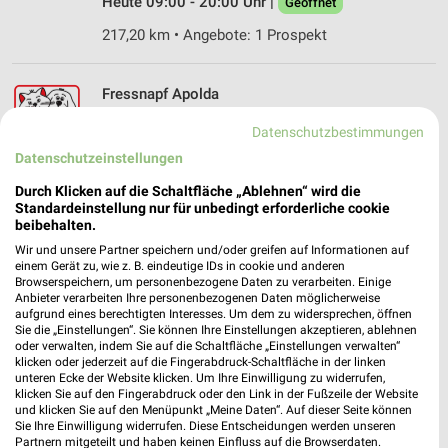
Heute 09:00 - 20:00 Uhr |
Geöffnet
217,20 km • Angebote: 1 Prospekt
Fressnapf Apolda
Robert-Koch-Straße 10a
Datenschutzbestimmungen
99510 Apolda
❯
Datenschutzeinstellungen
Heute 09:00 - 19:00 Uhr |
Geöffnet
Durch Klicken auf die Schaltfläche „Ablehnen“ wird die
210,49 km • Angebote: 1 Prospekt
Standardeinstellung nur für unbedingt erforderliche cookie
beibehalten.
Wir und unsere Partner speichern und/oder greifen auf Informationen auf
Fressnapf Rudolstadt
einem Gerät zu, wie z. B. eindeutige IDs in cookie und anderen
Schwarzburger Chaussee 59-61
Browserspeichern, um personenbezogene Daten zu verarbeiten. Einige
Anbieter verarbeiten Ihre personenbezogenen Daten möglicherweise
07407 Rudolstadt
❯
aufgrund eines berechtigten Interesses. Um dem zu widersprechen, öffnen
Sie die „Einstellungen“. Sie können Ihre Einstellungen akzeptieren, ablehnen
Heute 09:00 - 18:00 Uhr |
Geöffnet
oder verwalten, indem Sie auf die Schaltfläche „Einstellungen verwalten“
klicken oder jederzeit auf die Fingerabdruck-Schaltfläche in der linken
247,18 km • Angebote: 1 Prospekt
unteren Ecke der Website klicken. Um Ihre Einwilligung zu widerrufen,
klicken Sie auf den Fingerabdruck oder den Link in der Fußzeile der Website
und klicken Sie auf den Menüpunkt „Meine Daten“. Auf dieser Seite können
Sie Ihre Einwilligung widerrufen. Diese Entscheidungen werden unseren
Fressnapf Jena II
Partnern mitgeteilt und haben keinen Einfluss auf die Browserdaten.