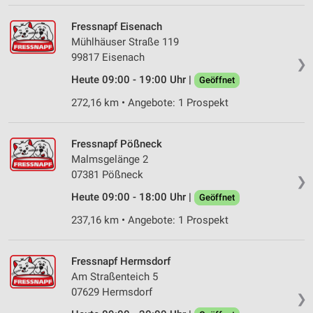
Werbeanzeigen
Fressnapf Eisenach
Erstellung von Profilen für personalisierte
Mühlhäuser Straße 119
Werbung
99817 Eisenach
❯
Verwendung von Profilen zur Auswahl
Heute 09:00 - 19:00 Uhr |
Geöffnet
personalisierter Werbung
272,16 km • Angebote: 1 Prospekt
Erstellung von Profilen zur Personalisierung
von Inhalten
Fressnapf Pößneck
Verwendung von Profilen zur Auswahl
Malmsgelänge 2
personalisierter Inhalte
07381 Pößneck
❯
Heute 09:00 - 18:00 Uhr |
Messung der Werbeleistung
Geöffnet
237,16 km • Angebote: 1 Prospekt
Messung der Performance von Inhalten
Analyse von Zielgruppen durch Statistiken oder
Fressnapf Hermsdorf
Kombinationen von Daten aus verschiedenen
Am Straßenteich 5
Quellen
07629 Hermsdorf
❯
Entwicklung und Verbesserung der Angebote