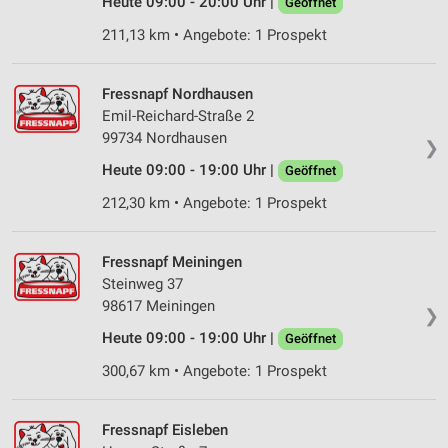
Heute 09:00 - 20:00 Uhr |
Geöffnet
Verwendung reduzierter Daten zur Auswahl von
211,13 km • Angebote: 1 Prospekt
Inhalten
IAB-Besonderheiten:
Fressnapf Nordhausen
Verwendung genauer Standortdaten
Emil-Reichard-Straße 2
99734 Nordhausen
❯
Geräte anhand von aktiv angeforderten
Heute 09:00 - 19:00 Uhr |
Informationen identifizieren
Geöffnet
212,30 km • Angebote: 1 Prospekt
Nicht-IAB-Verarbeitungszwecke:
Notwendig
Fressnapf Meiningen
Performance
Steinweg 37
98617 Meiningen
❯
Funktional
Heute 09:00 - 19:00 Uhr |
Geöffnet
Werbung
300,67 km • Angebote: 1 Prospekt
Fressnapf Eisleben