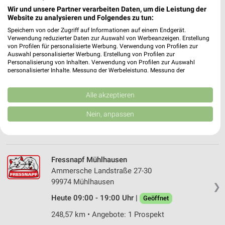
Keßlerstraße 12
Wir und unsere Partner verarbeiten Daten, um die Leistung der
07745 Jena
❯
Website zu analysieren und Folgendes zu tun:
Heute 09:00 - 20:00 Uhr |
Geöffnet
Speichern von oder Zugriff auf Informationen auf einem Endgerät.
Verwendung reduzierter Daten zur Auswahl von Werbeanzeigen. Erstellung
219,06 km • Angebote: 1 Prospekt
von Profilen für personalisierte Werbung. Verwendung von Profilen zur
Auswahl personalisierter Werbung. Erstellung von Profilen zur
Personalisierung von Inhalten. Verwendung von Profilen zur Auswahl
personalisierter Inhalte. Messung der Werbeleistung. Messung der
Fressnapf Saalfeld
Performance von Inhalten. Analyse von Zielgruppen durch Statistiken oder
Mittlerer Watzenbach 10
Kombinationen von Daten aus verschiedenen Quellen. Entwicklung und
Verbesserung der Angebote. Verwendung reduzierter Daten zur Auswahl
Alle akzeptieren
07318 Saalfeld
❯
von Inhalten.
Daten können außerhalb der Europäischen Union weitergegeben und in die
Heute 09:00 - 18:00 Uhr |
Geöffnet
Nein, anpassen
USA gesendet werden.
251,68 km • Angebote: 1 Prospekt
Ihre Einwilligung und die cookie Richtlinie gelten ausschließlich für diese
Website/App.
Partnerliste anzeigen (1 IAB-Anbieter)
Fressnapf Mühlhausen
Wir nutzen Ihre Daten für folgende Zwecke:
Ammersche Landstraße 27-30
IAB-Verarbeitungszwecke:
99974 Mühlhausen
❯
Speichern von oder Zugriff auf Informationen
Heute 09:00 - 19:00 Uhr |
Geöffnet
auf einem Endgerät
248,57 km • Angebote: 1 Prospekt
Verwendung reduzierter Daten zur Auswahl von