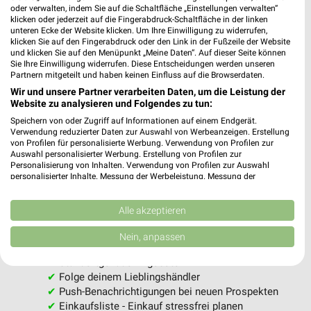
oder verwalten, indem Sie auf die Schaltfläche „Einstellungen verwalten“
klicken oder jederzeit auf die Fingerabdruck-Schaltfläche in der linken
Jetzt alle "Hund & Katze" Themen entdecken!
unteren Ecke der Website klicken. Um Ihre Einwilligung zu widerrufen,
klicken Sie auf den Fingerabdruck oder den Link in der Fußzeile der Website
und klicken Sie auf den Menüpunkt „Meine Daten“. Auf dieser Seite können
Sie Ihre Einwilligung widerrufen. Diese Entscheidungen werden unseren
Partnern mitgeteilt und haben keinen Einfluss auf die Browserdaten.
Wir und unsere Partner verarbeiten Daten, um die Leistung der
MEHR PROSPEKTE
Website zu analysieren und Folgendes zu tun:
Speichern von oder Zugriff auf Informationen auf einem Endgerät.
Verwendung reduzierter Daten zur Auswahl von Werbeanzeigen. Erstellung
von Profilen für personalisierte Werbung. Verwendung von Profilen zur
Auswahl personalisierter Werbung. Erstellung von Profilen zur
Personalisierung von Inhalten. Verwendung von Profilen zur Auswahl
personalisierter Inhalte. Messung der Werbeleistung. Messung der
Performance von Inhalten. Analyse von Zielgruppen durch Statistiken oder
weekli - Prospekte & Angebote App
Kombinationen von Daten aus verschiedenen Quellen. Entwicklung und
Verbesserung der Angebote. Verwendung reduzierter Daten zur Auswahl
Alle akzeptieren
Alle Fressnapf Angebote immer griffbereit – mit der
von Inhalten.
Daten können außerhalb der Europäischen Union weitergegeben und in die
kostenlosen weekli App für iOS & Android.
Nein, anpassen
USA gesendet werden.
Ihre Einwilligung und die cookie Richtlinie gelten ausschließlich für diese
✔
Standortgenaue Angebote
Website/App.
✔
Folge deinem Lieblingshändler
Partnerliste anzeigen (1 IAB-Anbieter)
✔
Push-Benachrichtigungen bei neuen Prospekten
✔
Einkaufsliste - Einkauf stressfrei planen
Wir nutzen Ihre Daten für folgende Zwecke: