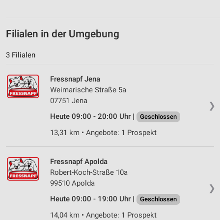
Analyse von Zielgruppen durch Statistiken oder
Kombinationen von Daten aus verschiedenen
Quellen
Filialen in der Umgebung
Entwicklung und Verbesserung der Angebote
3 Filialen
Verwendung reduzierter Daten zur Auswahl von
Fressnapf Jena
Inhalten
Weimarische Straße 5a
IAB-Besonderheiten:
07751 Jena
❯
Verwendung genauer Standortdaten
Heute 09:00 - 20:00 Uhr |
Geschlossen
Geräte anhand von aktiv angeforderten
13,31 km • Angebote: 1 Prospekt
Informationen identifizieren
Nicht-IAB-Verarbeitungszwecke:
Fressnapf Apolda
Notwendig
Robert-Koch-Straße 10a
99510 Apolda
❯
Performance
Heute 09:00 - 19:00 Uhr |
Geschlossen
Funktional
14,04 km • Angebote: 1 Prospekt