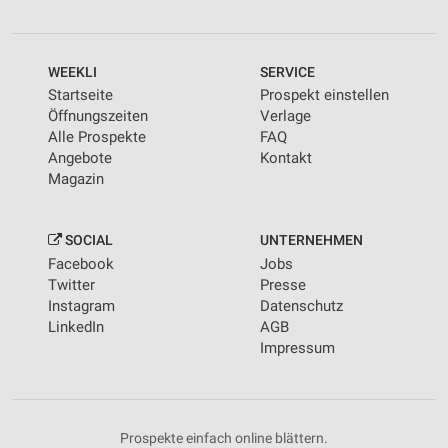
Kombinationen von Daten aus verschiedenen
Quellen
WEEKLI
SERVICE
Entwicklung und Verbesserung der Angebote
Startseite
Prospekt einstellen
Verwendung reduzierter Daten zur Auswahl von
Öffnungszeiten
Verlage
Inhalten
Alle Prospekte
FAQ
Angebote
Kontakt
IAB-Besonderheiten:
Magazin
Verwendung genauer Standortdaten
Geräte anhand von aktiv angeforderten
SOCIAL
UNTERNEHMEN
Informationen identifizieren
Facebook
Jobs
Twitter
Presse
Nicht-IAB-Verarbeitungszwecke:
Instagram
Datenschutz
Notwendig
LinkedIn
AGB
Impressum
Performance
Funktional
Prospekte einfach online blättern.
Werbung