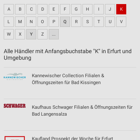
A
B
C
D
E
F
G
H
I
J
K
L
M
N
O
P
Q
R
S
T
U
V
W
X
Y
Z
...
Alle Händler mit Anfangsbuchstabe "K" in Erfurt und
Umgebung
Kannewischer Collection Filialen &
Öffnungszeiten für Bad Kissingen
Kaufhaus Schwager Filialen & Öffnungszeiten für
Bad Langensalza
Kaufland Prospekt der Woche für Erfurt