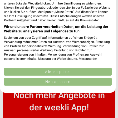
unteren Ecke der Website klicken. Um Ihre Einwilligung zu widerrufen,
klicken Sie auf den Fingerabdruck oder den Link in der Fußzeile der Website
und klicken Sie auf den Menüpunkt „Meine Daten“. Auf dieser Seite können
Klinikum Weimar Filialen & Öffnungszeiten für
Sie Ihre Einwilligung widerrufen. Diese Entscheidungen werden unseren
Weimar
Partnern mitgeteilt und haben keinen Einfluss auf die Browserdaten.
Wir und unsere Partner verarbeiten Daten, um die Leistung der
Website zu analysieren und Folgendes zu tun:
Speichern von oder Zugriff auf Informationen auf einem Endgerät.
Küchencenter Vogtland Filialen & Öffnungszeiten
Verwendung reduzierter Daten zur Auswahl von Werbeanzeigen. Erstellung
für Plauen
von Profilen für personalisierte Werbung. Verwendung von Profilen zur
Auswahl personalisierter Werbung. Erstellung von Profilen zur
Personalisierung von Inhalten. Verwendung von Profilen zur Auswahl
personalisierter Inhalte. Messung der Werbeleistung. Messung der
Performance von Inhalten. Analyse von Zielgruppen durch Statistiken oder
Kombinationen von Daten aus verschiedenen Quellen. Entwicklung und
Verbesserung der Angebote. Verwendung reduzierter Daten zur Auswahl
Alle akzeptieren
von Inhalten.
Daten können außerhalb der Europäischen Union weitergegeben und in die
Nein, anpassen
USA gesendet werden.
Ihre Einwilligung und die cookie Richtlinie gelten ausschließlich für diese
Noch mehr Angebote in
Website/App.
Partnerliste anzeigen (1 IAB-Anbieter)
der weekli App!
Wir nutzen Ihre Daten für folgende Zwecke:
IAB-Verarbeitungszwecke: