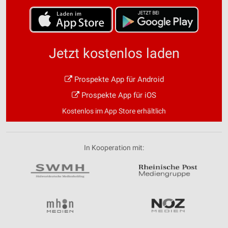
Speichern von oder Zugriff auf Informationen
auf einem Endgerät
Verwendung reduzierter Daten zur Auswahl von
Werbeanzeigen
Jetzt kostenlos laden
Erstellung von Profilen für personalisierte
Werbung
Prospekte App für Android
Prospekte App für iOS
Verwendung von Profilen zur Auswahl
personalisierter Werbung
Kostenlos im App Store erhältlich
Erstellung von Profilen zur Personalisierung
von Inhalten
In Kooperation mit:
Verwendung von Profilen zur Auswahl
personalisierter Inhalte
Messung der Werbeleistung
Messung der Performance von Inhalten
Analyse von Zielgruppen durch Statistiken oder