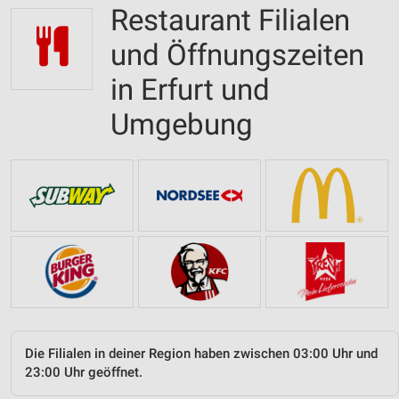
Restaurant Filialen
und Öffnungszeiten
in Erfurt und
Umgebung
Die Filialen in deiner Region haben zwischen 03:00 Uhr und
23:00 Uhr geöffnet.