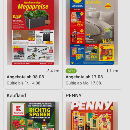
Werbung
Verwendung von Profilen zur Auswahl
personalisierter Werbung
Erstellung von Profilen zur Personalisierung
von Inhalten
Verwendung von Profilen zur Auswahl
personalisierter Inhalte
Messung der Werbeleistung
3,4 km
1,1 km
Angebote ab 08.08.
Angebote ab 17.08.
Messung der Performance von Inhalten
Gültig bis Fr. 14.08.
Gültig ab Mo. 17.08.
Analyse von Zielgruppen durch Statistiken oder
Kaufland
PENNY
Kombinationen von Daten aus verschiedenen
Quellen
Entwicklung und Verbesserung der Angebote
Verwendung reduzierter Daten zur Auswahl von
Inhalten