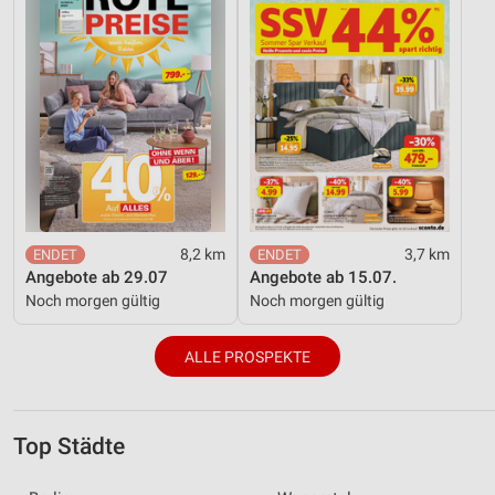
8,2 km
3,7 km
Angebote ab 29.07
Angebote ab 15.07.
Noch morgen gültig
Noch morgen gültig
ALLE PROSPEKTE
Top Städte