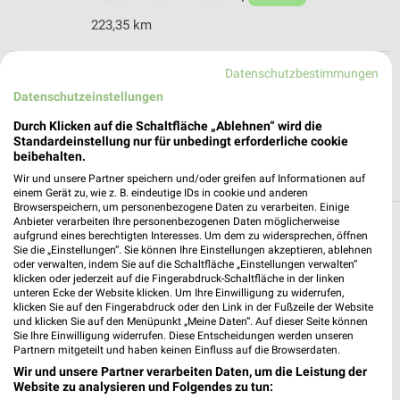
223,35 km
Datenschutzbestimmungen
NORDSEE Weimar Wielandstraße
Datenschutzeinstellungen
Wielandstraße 1
99423 Weimar
❯
Durch Klicken auf die Schaltfläche „Ablehnen“ wird die
Standardeinstellung nur für unbedingt erforderliche cookie
Heute 09:30 - 19:30 Uhr |
Geöffnet
beibehalten.
223,15 km
Wir und unsere Partner speichern und/oder greifen auf Informationen auf
einem Gerät zu, wie z. B. eindeutige IDs in cookie und anderen
Browserspeichern, um personenbezogene Daten zu verarbeiten. Einige
Anbieter verarbeiten Ihre personenbezogenen Daten möglicherweise
Filialen zum Thema Restaurant in Erfurt
aufgrund eines berechtigten Interesses. Um dem zu widersprechen, öffnen
Sie die „Einstellungen“. Sie können Ihre Einstellungen akzeptieren, ablehnen
In der Kategorie Restaurant findest Du aktuelle Filialen und
oder verwalten, indem Sie auf die Schaltfläche „Einstellungen verwalten“
klicken oder jederzeit auf die Fingerabdruck-Schaltfläche in der linken
Öffnungszeiten von z.B. Subway, Nordsee und McDonald´s in
unteren Ecke der Website klicken. Um Ihre Einwilligung zu widerrufen,
der Umgebung vom Erfurt.
klicken Sie auf den Fingerabdruck oder den Link in der Fußzeile der Website
und klicken Sie auf den Menüpunkt „Meine Daten“. Auf dieser Seite können
Sie Ihre Einwilligung widerrufen. Diese Entscheidungen werden unseren
Aktuelle Prospekte für Erfurt und Umgebung
Partnern mitgeteilt und haben keinen Einfluss auf die Browserdaten.
Wir und unsere Partner verarbeiten Daten, um die Leistung der
18 Prospekte
Website zu analysieren und Folgendes zu tun: