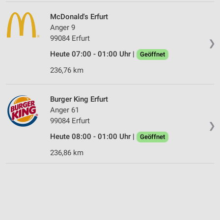
McDonald's Erfurt
Anger 9
99084 Erfurt
❯
Heute 07:00 - 01:00 Uhr |
Geöffnet
236,76 km
Burger King Erfurt
Anger 61
99084 Erfurt
❯
Heute 08:00 - 01:00 Uhr |
Geöffnet
236,86 km