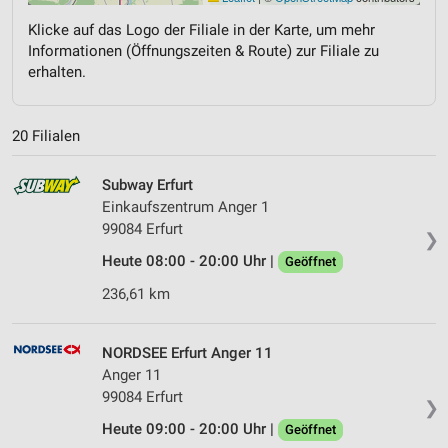
Klicke auf das Logo der Filiale in der Karte, um mehr
Informationen (Öffnungszeiten & Route) zur Filiale zu
erhalten.
20 Filialen
Subway Erfurt
Einkaufszentrum Anger 1
99084 Erfurt
❯
Heute 08:00 - 20:00 Uhr |
Geöffnet
236,61 km
NORDSEE Erfurt Anger 11
Anger 11
99084 Erfurt
❯
Heute 09:00 - 20:00 Uhr |
Geöffnet