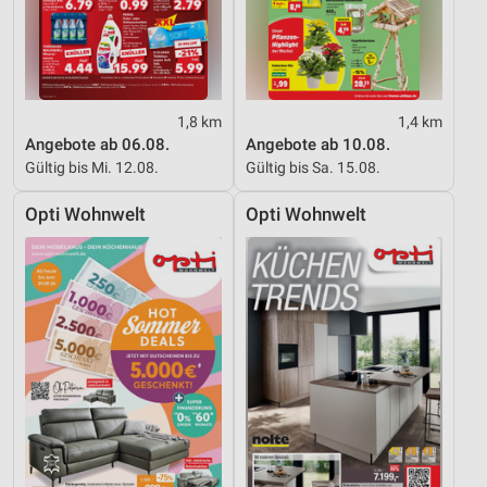
1,8 km
1,4 km
Angebote ab 06.08.
Angebote ab 10.08.
Gültig bis Mi. 12.08.
Gültig bis Sa. 15.08.
Opti Wohnwelt
Opti Wohnwelt