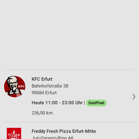
KFC Erfurt
Bahnhofstraße 38
99084 Erfurt
❯
Heute 11:00 - 23:00 Uhr |
Geöffnet
236,90 km
Freddy Fresh Pizza Erfurt-Mitte
Juri-Gagarin-Ring 44