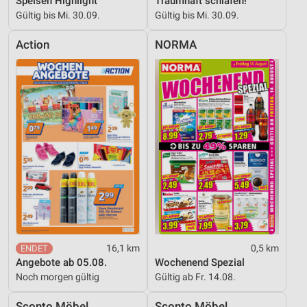
Speisen Highlight
Traumhaft schlafen!
Gültig bis Mi. 30.09.
Gültig bis Mi. 30.09.
Action
NORMA
16,1 km
0,5 km
Angebote ab 05.08.
Wochenend Spezial
Noch morgen gültig
Gültig ab Fr. 14.08.
Sconto Möbel
Sconto Möbel