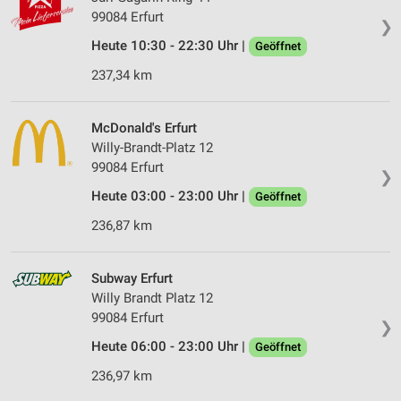
99084 Erfurt
❯
Heute 10:30 - 22:30 Uhr |
Geöffnet
237,34 km
McDonald's Erfurt
Willy-Brandt-Platz 12
99084 Erfurt
❯
Heute 03:00 - 23:00 Uhr |
Geöffnet
236,87 km
Subway Erfurt
Willy Brandt Platz 12
99084 Erfurt
❯
Heute 06:00 - 23:00 Uhr |
Geöffnet
236,97 km