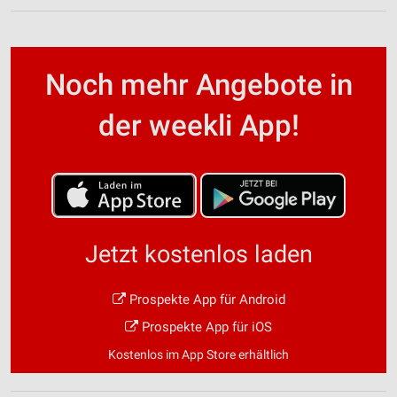
Noch mehr Angebote in
der weekli App!
Jetzt kostenlos laden
Prospekte App für Android
Prospekte App für iOS
Kostenlos im App Store erhältlich