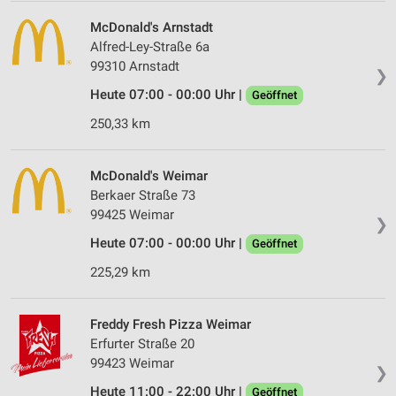
McDonald's Arnstadt
Alfred-Ley-Straße 6a
99310 Arnstadt
❯
Heute 07:00 - 00:00 Uhr |
Geöffnet
250,33 km
McDonald's Weimar
Berkaer Straße 73
99425 Weimar
❯
Heute 07:00 - 00:00 Uhr |
Geöffnet
225,29 km
Freddy Fresh Pizza Weimar
Erfurter Straße 20
99423 Weimar
❯
Heute 11:00 - 22:00 Uhr |
Geöffnet