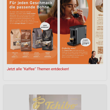
Analyse von Zielgruppen durch Statistiken oder
Kombinationen von Daten aus verschiedenen
Quellen
Entwicklung und Verbesserung der Angebote
Verwendung reduzierter Daten zur Auswahl von
Inhalten
IAB-Besonderheiten:
Verwendung genauer Standortdaten
Geräte anhand von aktiv angeforderten
Informationen identifizieren
Jetzt alle "Kaffee" Themen entdecken!
Nicht-IAB-Verarbeitungszwecke:
Notwendig
Performance
Funktional