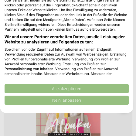
oder verwalten, indem Sie auf die Schaltfläche „Einstellungen verwalten“
klicken oder jederzeit auf die Fingerabdruck-Schaltfläche in der linken
unteren Ecke der Website klicken. Um Ihre Einwilligung zu widerrufen,
klicken Sie auf den Fingerabdruck oder den Link in der Fußzeile der Website
und klicken Sie auf den Menüpunkt „Meine Daten“. Auf dieser Seite können
Sie Ihre Einwilligung widerrufen. Diese Entscheidungen werden unseren
Partnern mitgeteilt und haben keinen Einfluss auf die Browserdaten.
Wir und unsere Partner verarbeiten Daten, um die Leistung der
Website zu analysieren und Folgendes zu tun:
Speichern von oder Zugriff auf Informationen auf einem Endgerät.
Verwendung reduzierter Daten zur Auswahl von Werbeanzeigen. Erstellung
von Profilen für personalisierte Werbung. Verwendung von Profilen zur
Auswahl personalisierter Werbung. Erstellung von Profilen zur
Personalisierung von Inhalten. Verwendung von Profilen zur Auswahl
personalisierter Inhalte. Messung der Werbeleistung. Messung der
Performance von Inhalten. Analyse von Zielgruppen durch Statistiken oder
Kombinationen von Daten aus verschiedenen Quellen. Entwicklung und
Verbesserung der Angebote. Verwendung reduzierter Daten zur Auswahl
Alle akzeptieren
von Inhalten.
Daten können außerhalb der Europäischen Union weitergegeben und in die
Nein, anpassen
USA gesendet werden.
❯
Ihre Einwilligung und die cookie Richtlinie gelten ausschließlich für diese
Website/App.
Partnerliste anzeigen (1 IAB-Anbieter)
Wir nutzen Ihre Daten für folgende Zwecke: