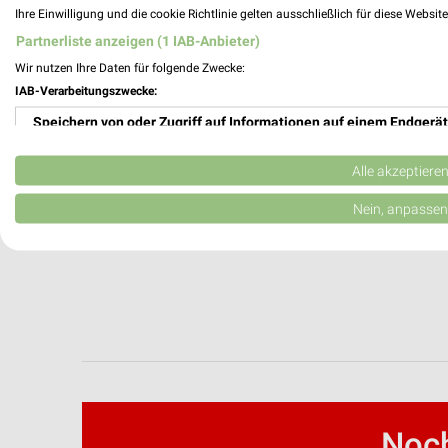
Ihre Einwilligung und die cookie Richtlinie gelten ausschließlich für diese Websit
Partnerliste anzeigen (1 IAB-Anbieter)
Wir nutzen Ihre Daten für folgende Zwecke:
IAB-Verarbeitungszwecke:
Speichern von oder Zugriff auf Informationen auf einem Endgerät
Verwendung reduzierter Daten zur Auswahl von Werbeanzeigen
Alle akzeptiere
Erstellung von Profilen für personalisierte Werbung
Nein, anpassen
Verwendung von Profilen zur Auswahl personalisierter Werbung
Erstellung von Profilen zur Personalisierung von Inhalten
Verwendung von Profilen zur Auswahl personalisierter Inhalte
Messung der Werbeleistung
Messung der Performance von Inhalten
Noch