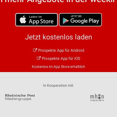
von Daten aus verschiedenen
Jetzt kostenlos laden
Prospekte App für Android
ren
Prospekte App für iOS
Kostenlos im App Store erhältlich
In Kooperation mit: