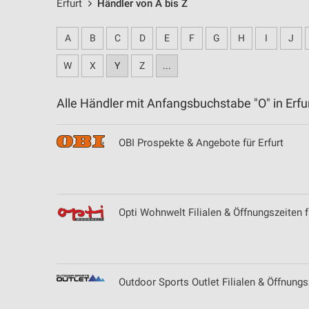
Erfurt
Händler von A bis Z
A
B
C
D
E
F
G
H
I
J
W
X
Y
Z
...
Alle Händler mit Anfangsbuchstabe "O" in Er
OBI Prospekte & Angebote für Erfurt
Opti Wohnwelt Filialen & Öffnungszeiten 
Outdoor Sports Outlet Filialen & Öffnung