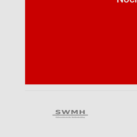
Analyse von Zielgruppen durch Statistiken oder Kombinationen 
Quellen
Entwicklung und Verbesserung der Angebote
Verwendung reduzierter Daten zur Auswahl von Inhalten
IAB-Besonderheiten:
Verwendung genauer Standortdaten
Geräte anhand von aktiv angeforderten Informationen identifizie
Nicht-IAB-Verarbeitungszwecke:
Notwendig
Performance
Funktional
Werbung