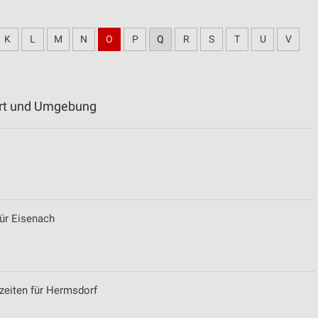
K
L
M
N
O
P
Q
R
S
T
U
V
furt und Umgebung
für Eisenach
szeiten für Hermsdorf