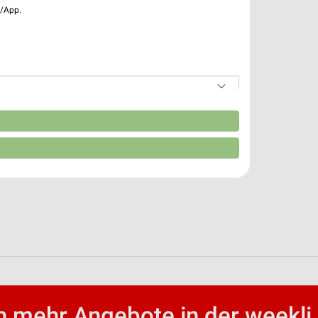
e/App.
n
 mehr Angebote in der weekli