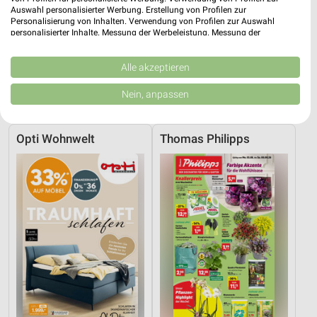
Auswahl personalisierter Werbung. Erstellung von Profilen zur
Personalisierung von Inhalten. Verwendung von Profilen zur Auswahl
personalisierter Inhalte. Messung der Werbeleistung. Messung der
Performance von Inhalten. Analyse von Zielgruppen durch Statistiken oder
Kombinationen von Daten aus verschiedenen Quellen. Entwicklung und
Verbesserung der Angebote. Verwendung reduzierter Daten zur Auswahl
Alle akzeptieren
47,3 km
47,3 km
von Inhalten.
Daten können außerhalb der Europäischen Union weitergegeben und in die
Küchentrends
Speisen Highlight
Nein, anpassen
USA gesendet werden.
Gültig bis Mi. 30.09.
Gültig bis Mi. 30.09.
Ihre Einwilligung und die cookie Richtlinie gelten ausschließlich für diese
Website/App.
Opti Wohnwelt
Thomas Philipps
Partnerliste anzeigen (1 IAB-Anbieter)
Wir nutzen Ihre Daten für folgende Zwecke:
IAB-Verarbeitungszwecke:
Speichern von oder Zugriff auf Informationen
auf einem Endgerät
Verwendung reduzierter Daten zur Auswahl von
Werbeanzeigen
Erstellung von Profilen für personalisierte
Werbung