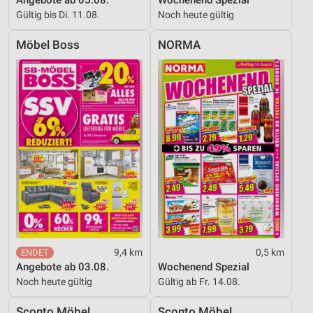
Verwendung genauer Standortdaten
Gültig bis Di. 11.08.
Noch heute gültig
Geräte anhand von aktiv angeforderten
Möbel Boss
NORMA
Informationen identifizieren
Nicht-IAB-Verarbeitungszwecke:
Notwendig
Performance
Funktional
Werbung
9,4 km
0,5 km
Angebote ab 03.08.
Wochenend Spezial
Noch heute gültig
Gültig ab Fr. 14.08.
Sconto Möbel
Sconto Möbel