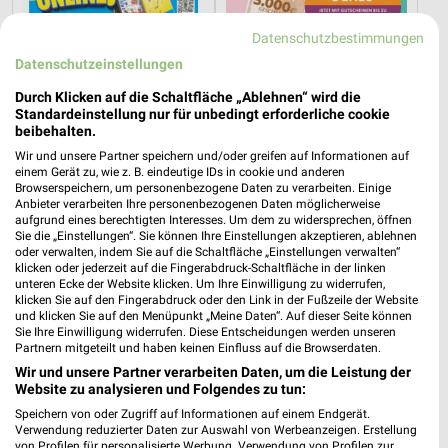
Datenschutzbestimmungen
Datenschutzeinstellungen
Durch Klicken auf die Schaltfläche „Ablehnen“ wird die
Standardeinstellung nur für unbedingt erforderliche cookie
beibehalten.
Wir und unsere Partner speichern und/oder greifen auf Informationen auf
einem Gerät zu, wie z. B. eindeutige IDs in cookie und anderen
17 km
47,3 km
Browserspeichern, um personenbezogene Daten zu verarbeiten. Einige
Angebote ab 03.08.
Hot Sommer Sale
Anbieter verarbeiten Ihre personenbezogenen Daten möglicherweise
Noch heute gültig
Gültig bis Sa. 29.08.
aufgrund eines berechtigten Interesses. Um dem zu widersprechen, öffnen
Sie die „Einstellungen“. Sie können Ihre Einstellungen akzeptieren, ablehnen
oder verwalten, indem Sie auf die Schaltfläche „Einstellungen verwalten“
Opti Wohnwelt
Opti Wohnwelt
klicken oder jederzeit auf die Fingerabdruck-Schaltfläche in der linken
unteren Ecke der Website klicken. Um Ihre Einwilligung zu widerrufen,
klicken Sie auf den Fingerabdruck oder den Link in der Fußzeile der Website
und klicken Sie auf den Menüpunkt „Meine Daten“. Auf dieser Seite können
Sie Ihre Einwilligung widerrufen. Diese Entscheidungen werden unseren
Partnern mitgeteilt und haben keinen Einfluss auf die Browserdaten.
Wir und unsere Partner verarbeiten Daten, um die Leistung der
Website zu analysieren und Folgendes zu tun:
Speichern von oder Zugriff auf Informationen auf einem Endgerät.
Verwendung reduzierter Daten zur Auswahl von Werbeanzeigen. Erstellung
von Profilen für personalisierte Werbung. Verwendung von Profilen zur