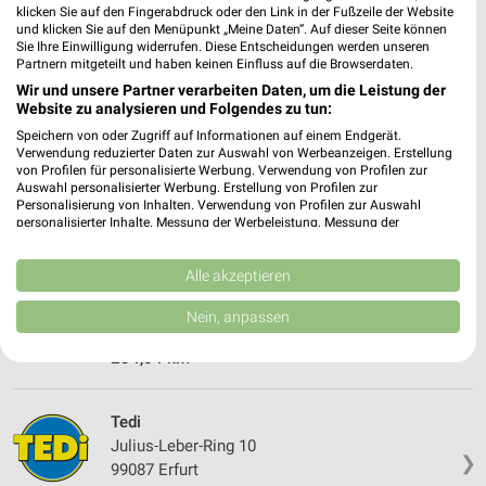
klicken Sie auf den Fingerabdruck oder den Link in der Fußzeile der Website
und klicken Sie auf den Menüpunkt „Meine Daten“. Auf dieser Seite können
Sie Ihre Einwilligung widerrufen. Diese Entscheidungen werden unseren
Partnern mitgeteilt und haben keinen Einfluss auf die Browserdaten.
Wir und unsere Partner verarbeiten Daten, um die Leistung der
Website zu analysieren und Folgendes zu tun:
Speichern von oder Zugriff auf Informationen auf einem Endgerät.
Verwendung reduzierter Daten zur Auswahl von Werbeanzeigen. Erstellung
von Profilen für personalisierte Werbung. Verwendung von Profilen zur
Auswahl personalisierter Werbung. Erstellung von Profilen zur
Personalisierung von Inhalten. Verwendung von Profilen zur Auswahl
personalisierter Inhalte. Messung der Werbeleistung. Messung der
Performance von Inhalten. Analyse von Zielgruppen durch Statistiken oder
Kombinationen von Daten aus verschiedenen Quellen. Entwicklung und
Tedi
Verbesserung der Angebote. Verwendung reduzierter Daten zur Auswahl
Alle akzeptieren
von Inhalten.
Julius-Leber-Ring 10
Daten können außerhalb der Europäischen Union weitergegeben und in die
❯
Nein, anpassen
99087 Erfurt
USA gesendet werden.
Ihre Einwilligung und die cookie Richtlinie gelten ausschließlich für diese
234,04 km
Website/App.
Partnerliste anzeigen (1 IAB-Anbieter)
Tedi
Wir nutzen Ihre Daten für folgende Zwecke:
Julius-Leber-Ring 10
IAB-Verarbeitungszwecke:
❯
99087 Erfurt
Speichern von oder Zugriff auf Informationen