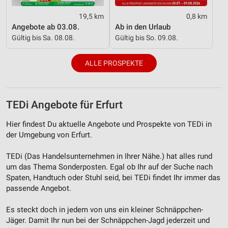
Quellen
19,5 km
0,8 km
Angebote ab 03.08.
Ab in den Urlaub
Entwicklung und Verbesserung der Angebote
Gültig bis Sa. 08.08.
Gültig bis So. 09.08.
Verwendung reduzierter Daten zur Auswahl von
Inhalten
ALLE PROSPEKTE
IAB-Besonderheiten:
Verwendung genauer Standortdaten
TEDi Angebote für Erfurt
Geräte anhand von aktiv angeforderten
Informationen identifizieren
Hier findest Du aktuelle Angebote und Prospekte von TEDi in
der Umgebung von Erfurt.
Nicht-IAB-Verarbeitungszwecke:
Notwendig
TEDi (Das Handelsunternehmen in Ihrer Nähe.) hat alles rund
um das Thema Sonderposten. Egal ob Ihr auf der Suche nach
Performance
Spaten, Handtuch oder Stuhl seid, bei TEDi findet Ihr immer das
passende Angebot.
Funktional
Es steckt doch in jedem von uns ein kleiner Schnäppchen-
Werbung
Jäger. Damit Ihr nun bei der Schnäppchen-Jagd jederzeit und