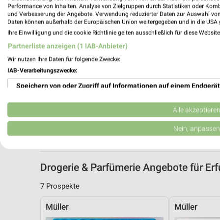
Performance von Inhalten. Analyse von Zielgruppen durch Statistiken oder Kom
und Verbesserung der Angebote. Verwendung reduzierter Daten zur Auswahl von
Daten können außerhalb der Europäischen Union weitergegeben und in die USA 
Ihre Einwilligung und die cookie Richtlinie gelten ausschließlich für diese Websit
Partnerliste anzeigen (1 IAB-Anbieter)
Wir nutzen Ihre Daten für folgende Zwecke:
IAB-Verarbeitungszwecke:
Speichern von oder Zugriff auf Informationen auf einem Endgerät
Verwendung reduzierter Daten zur Auswahl von Werbeanzeigen
Alle akzeptiere
Erstellung von Profilen für personalisierte Werbung
Nein, anpassen
Verwendung von Profilen zur Auswahl personalisierter Werbung
Drogerie & Parfümerie Angebote für E
Erstellung von Profilen zur Personalisierung von Inhalten
7 Prospekte
Verwendung von Profilen zur Auswahl personalisierter Inhalte
Müller
Müller
Messung der Werbeleistung