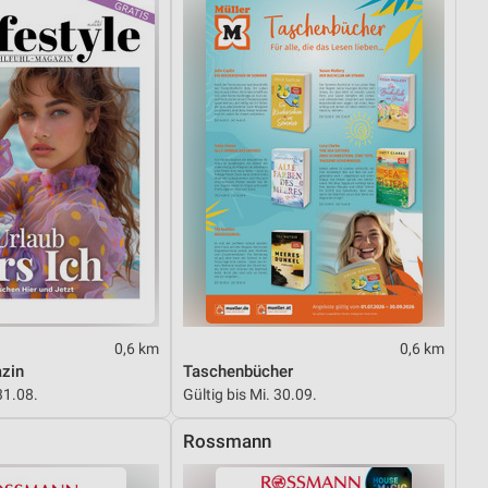
von Daten aus verschiedenen
ren
0,6 km
0,6 km
azin
Taschenbücher
31.08.
Gültig bis Mi. 30.09.
Rossmann