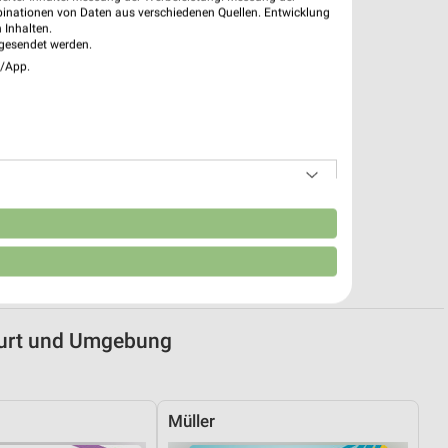
binationen von Daten aus verschiedenen Quellen. Entwicklung
 Inhalten.
gesendet werden.
e/App.
n
rfurt und Umgebung
Müller