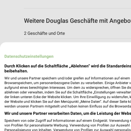
Weitere Douglas Geschäfte mit Angebot
2 Geschäfte und Orte
Douglas Erfurt Thüringen Park
Nordhäuser Straße 73
Datenschutzeinstellungen
99091 Erfurt
Durch Klicken auf die Schaltfläche „Ablehnen“ wird die Standardeins
236,06 km
beibehalten.
Wir und unsere Partner speichern und/oder greifen auf Informationen auf einem G
Browserspeichern, um personenbezogene Daten zu verarbeiten. Einige Anbieter 
Douglas Angebote in Weimar
aufgrund eines berechtigten Interesses. Um dem zu widersprechen, öffnen Sie die 
ablehnen oder verwalten, indem Sie auf die Schaltfläche „Einstellungen verwalten“
Weimar, Deutschland
der linken unteren Ecke der Website klicken. Um Ihre Einwilligung zu widerrufen, 
der Website und klicken Sie auf den Menüpunkt „Meine Daten“. Auf dieser Seite k
werden unseren Partnern mitgeteilt und haben keinen Einfluss auf die Browserda
223,25 km
Wir und unsere Partner verarbeiten Daten, um die Leistung der Webs
Speichern von oder Zugriff auf Informationen auf einem Endgerät. Verwendung 
von Profilen für personalisierte Werbung. Verwendung von Profilen zur Auswahl p
Personalisierung von Inhalten. Verwendung von Profilen zur Auswahl personalis