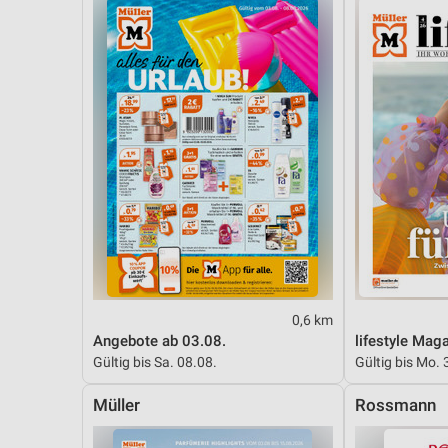
Messung der Performance von Inhalten
Analyse von Zielgruppen durch Statistiken oder Kombinationen 
Quellen
Entwicklung und Verbesserung der Angebote
Verwendung reduzierter Daten zur Auswahl von Inhalten
IAB-Besonderheiten:
Verwendung genauer Standortdaten
Geräte anhand von aktiv angeforderten Informationen identifizie
Nicht-IAB-Verarbeitungszwecke:
0,6 km
Notwendig
Angebote ab 03.08.
lifestyle Mag
Gültig bis Sa. 08.08.
Gültig bis Mo. 
Performance
Müller
Rossmann
Funktional
Werbung