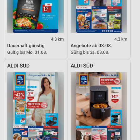
Verwendung genauer Standortdaten
Geräte anhand von aktiv angeforderten
Informationen identifizieren
Nicht-IAB-Verarbeitungszwecke:
4,3 km
4,3 km
Notwendig
Dauerhaft günstig
Angebote ab 03.08.
Gültig bis Mo. 31.08.
Gültig bis Sa. 08.08.
Performance
ALDI SÜD
ALDI SÜD
Funktional
Werbung