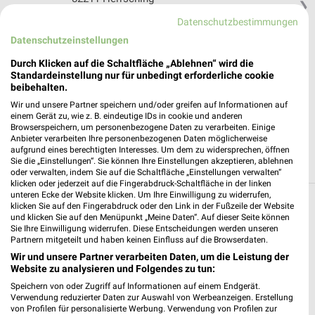
❯
Heute 07:00 - 20:00 Uhr |
Datenschutzbestimmungen
Geöffnet
Datenschutzeinstellungen
526,50 km • Angebote: 4 Prospekte
Durch Klicken auf die Schaltfläche „Ablehnen“ wird die
Standardeinstellung nur für unbedingt erforderliche cookie
Netto Marken-Discount Klosterlechfeld
beibehalten.
Am Wäldle 2
Wir und unsere Partner speichern und/oder greifen auf Informationen auf
86836 Klosterlechfeld
einem Gerät zu, wie z. B. eindeutige IDs in cookie und anderen
❯
Browserspeichern, um personenbezogene Daten zu verarbeiten. Einige
Heute 07:00 - 20:00 Uhr |
Anbieter verarbeiten Ihre personenbezogenen Daten möglicherweise
Geöffnet
aufgrund eines berechtigten Interesses. Um dem zu widersprechen, öffnen
Sie die „Einstellungen“. Sie können Ihre Einstellungen akzeptieren, ablehnen
518,24 km • Angebote: 3 Prospekte
oder verwalten, indem Sie auf die Schaltfläche „Einstellungen verwalten“
klicken oder jederzeit auf die Fingerabdruck-Schaltfläche in der linken
unteren Ecke der Website klicken. Um Ihre Einwilligung zu widerrufen,
klicken Sie auf den Fingerabdruck oder den Link in der Fußzeile der Website
Discounter Angebote und Prospekte für
und klicken Sie auf den Menüpunkt „Meine Daten“. Auf dieser Seite können
Eresing
Sie Ihre Einwilligung widerrufen. Diese Entscheidungen werden unseren
Partnern mitgeteilt und haben keinen Einfluss auf die Browserdaten.
15 Prospekte
Wir und unsere Partner verarbeiten Daten, um die Leistung der
Website zu analysieren und Folgendes zu tun:
Lidl
Action
Speichern von oder Zugriff auf Informationen auf einem Endgerät.
Verwendung reduzierter Daten zur Auswahl von Werbeanzeigen. Erstellung
von Profilen für personalisierte Werbung. Verwendung von Profilen zur