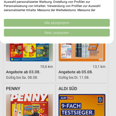
Auswahl personalisierter Werbung. Erstellung von Profilen zur
Personalisierung von Inhalten. Verwendung von Profilen zur Auswahl
personalisierter Inhalte. Messung der Werbeleistung. Messung der
Performance von Inhalten. Analyse von Zielgruppen durch Statistiken oder
Kombinationen von Daten aus verschiedenen Quellen. Entwicklung und
Verbesserung der Angebote. Verwendung reduzierter Daten zur Auswahl
Alle akzeptieren
von Inhalten.
Daten können außerhalb der Europäischen Union weitergegeben und in die
Nein, anpassen
USA gesendet werden.
Ihre Einwilligung und die cookie Richtlinie gelten ausschließlich für diese
Website/App.
Partnerliste anzeigen (1 IAB-Anbieter)
Wir nutzen Ihre Daten für folgende Zwecke:
IAB-Verarbeitungszwecke:
10,6 km
13,1 km
Angebote ab 03.08.
Angebote ab 05.08.
Speichern von oder Zugriff auf Informationen
auf einem Endgerät
Gültig bis Sa. 08.08.
Gültig bis Di. 11.08.
Verwendung reduzierter Daten zur Auswahl von
PENNY
ALDI SÜD
Werbeanzeigen
Erstellung von Profilen für personalisierte
Werbung