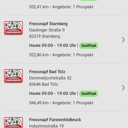
von Inhalten
532,41 km • Angebote: 1 Prospekt
Verwendung von Profilen zur Auswahl
personalisierter Inhalte
Fressnapf Starnberg
Messung der Werbeleistung
Gautinger Straße 9
82319 Starnberg
❯
Messung der Performance von Inhalten
Heute 09:00 - 19:00 Uhr |
Geöffnet
Analyse von Zielgruppen durch Statistiken oder
522,86 km • Angebote: 1 Prospekt
Kombinationen von Daten aus verschiedenen
Quellen
Fressnapf Bad Tölz
Entwicklung und Verbesserung der Angebote
Demmeljochstraße 52
83646 Bad Tölz
Verwendung reduzierter Daten zur Auswahl von
❯
Inhalten
Heute 09:00 - 19:00 Uhr |
Geöffnet
IAB-Besonderheiten:
546,49 km • Angebote: 1 Prospekt
Verwendung genauer Standortdaten
Fressnapf Fürstenfeldbruck
Geräte anhand von aktiv angeforderten
Informationen identifizieren
Industriestraße 19