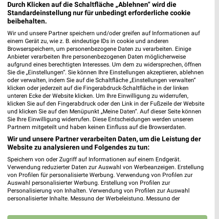
Durch Klicken auf die Schaltfläche „Ablehnen“ wird die
86899 Landsberg am Lech
❯
Standardeinstellung nur für unbedingt erforderliche cookie
beibehalten.
Heute 09:00 - 19:00 Uhr |
Geöffnet
Wir und unsere Partner speichern und/oder greifen auf Informationen auf
526,35 km • Angebote: 1 Prospekt
einem Gerät zu, wie z. B. eindeutige IDs in cookie und anderen
Browserspeichern, um personenbezogene Daten zu verarbeiten. Einige
Anbieter verarbeiten Ihre personenbezogenen Daten möglicherweise
aufgrund eines berechtigten Interesses. Um dem zu widersprechen, öffnen
Fressnapf Penzberg
Sie die „Einstellungen“. Sie können Ihre Einstellungen akzeptieren, ablehnen
Seehaupter Straße 50
oder verwalten, indem Sie auf die Schaltfläche „Einstellungen verwalten“
klicken oder jederzeit auf die Fingerabdruck-Schaltfläche in der linken
82377 Penzberg
❯
unteren Ecke der Website klicken. Um Ihre Einwilligung zu widerrufen,
klicken Sie auf den Fingerabdruck oder den Link in der Fußzeile der Website
Heute 09:00 - 19:00 Uhr |
Geöffnet
und klicken Sie auf den Menüpunkt „Meine Daten“. Auf dieser Seite können
Sie Ihre Einwilligung widerrufen. Diese Entscheidungen werden unseren
548,33 km • Angebote: 1 Prospekt
Partnern mitgeteilt und haben keinen Einfluss auf die Browserdaten.
Wir und unsere Partner verarbeiten Daten, um die Leistung der
Website zu analysieren und Folgendes zu tun:
Fressnapf Wangen
Speichern von oder Zugriff auf Informationen auf einem Endgerät.
Siemensstraße 6
Verwendung reduzierter Daten zur Auswahl von Werbeanzeigen. Erstellung
88239 Wangen
❯
von Profilen für personalisierte Werbung. Verwendung von Profilen zur
Auswahl personalisierter Werbung. Erstellung von Profilen zur
Heute 09:00 - 19:00 Uhr |
Geöffnet
Personalisierung von Inhalten. Verwendung von Profilen zur Auswahl
personalisierter Inhalte. Messung der Werbeleistung. Messung der
593,82 km • Angebote: 1 Prospekt
Performance von Inhalten. Analyse von Zielgruppen durch Statistiken oder
Kombinationen von Daten aus verschiedenen Quellen. Entwicklung und