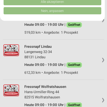
Verbesserung der Angebote. Verwendung reduzierter Daten zur Auswahl
Alle akzeptieren
von Inhalten.
Fressnapf Schwabmünchen
Daten können außerhalb der Europäischen Union weitergegeben und in die
Nein, anpassen
Falkensteinstr. 6
USA gesendet werden.
86830 Schwabmünchen
Ihre Einwilligung und die cookie Richtlinie gelten ausschließlich für diese
❯
Website/App.
Heute 09:00 - 19:00 Uhr |
Geöffnet
Partnerliste anzeigen (1 IAB-Anbieter)
519,03 km • Angebote: 1 Prospekt
Wir nutzen Ihre Daten für folgende Zwecke:
IAB-Verarbeitungszwecke:
Fressnapf Lindau
Speichern von oder Zugriff auf Informationen
auf einem Endgerät
Langenweg 32-34
88131 Lindau
❯
Verwendung reduzierter Daten zur Auswahl von
Heute 09:00 - 19:00 Uhr |
Geöffnet
Werbeanzeigen
612,33 km • Angebote: 1 Prospekt
Erstellung von Profilen für personalisierte
Werbung
Fressnapf Wolfratshausen
Verwendung von Profilen zur Auswahl
Hans-Urmiller-Ring 44
personalisierter Werbung
82515 Wolfratshausen
❯
Erstellung von Profilen zur Personalisierung
Heute 09:00 - 19:00 Uhr |
Geöffnet