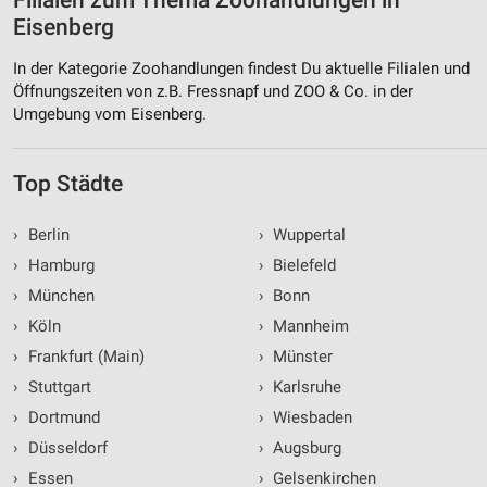
Filialen zum Thema Zoohandlungen in
Eisenberg
In der Kategorie Zoohandlungen findest Du aktuelle Filialen und
Öffnungszeiten von z.B. Fressnapf und ZOO & Co. in der
Umgebung vom Eisenberg.
Top Städte
›
Berlin
›
Wuppertal
›
Hamburg
›
Bielefeld
›
München
›
Bonn
›
Köln
›
Mannheim
›
Frankfurt (Main)
›
Münster
›
Stuttgart
›
Karlsruhe
›
Dortmund
›
Wiesbaden
›
Düsseldorf
›
Augsburg
›
Essen
›
Gelsenkirchen