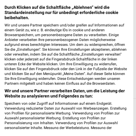
Netto Marken-Discount Durach
Durch Klicken auf die Schaltfläche „Ablehnen“ wird die
Linggener Str. 1a
Standardeinstellung nur für unbedingt erforderliche cookie
beibehalten.
87471 Durach
❯
Wir und unsere Partner speichern und/oder greifen auf Informationen auf
Heute 07:00 - 20:00 Uhr |
Geöffnet
einem Gerät zu, wie z. B. eindeutige IDs in cookie und anderen
Browserspeichern, um personenbezogene Daten zu verarbeiten. Einige
578,44 km • Angebote: 4 Prospekte
Anbieter verarbeiten Ihre personenbezogenen Daten möglicherweise
aufgrund eines berechtigten Interesses. Um dem zu widersprechen, öffnen
Sie die „Einstellungen“. Sie können Ihre Einstellungen akzeptieren, ablehnen
oder verwalten, indem Sie auf die Schaltfläche „Einstellungen verwalten“
NORMA Kempten-St.Mang
klicken oder jederzeit auf die Fingerabdruck-Schaltfläche in der linken
Duracher Str. 54
unteren Ecke der Website klicken. Um Ihre Einwilligung zu widerrufen,
klicken Sie auf den Fingerabdruck oder den Link in der Fußzeile der Website
87437 Kempten-St.Mang
❯
und klicken Sie auf den Menüpunkt „Meine Daten“. Auf dieser Seite können
Sie Ihre Einwilligung widerrufen. Diese Entscheidungen werden unseren
Heute 07:00 - 20:00 Uhr |
Geöffnet
Partnern mitgeteilt und haben keinen Einfluss auf die Browserdaten.
577,86 km • Angebote: 4 Prospekte
Wir und unsere Partner verarbeiten Daten, um die Leistung der
Website zu analysieren und Folgendes zu tun:
Speichern von oder Zugriff auf Informationen auf einem Endgerät.
Verwendung reduzierter Daten zur Auswahl von Werbeanzeigen. Erstellung
Discounter Angebote und Prospekte für
von Profilen für personalisierte Werbung. Verwendung von Profilen zur
Eisenberg
Auswahl personalisierter Werbung. Erstellung von Profilen zur
Personalisierung von Inhalten. Verwendung von Profilen zur Auswahl
personalisierter Inhalte. Messung der Werbeleistung. Messung der
16 Prospekte
Performance von Inhalten. Analyse von Zielgruppen durch Statistiken oder