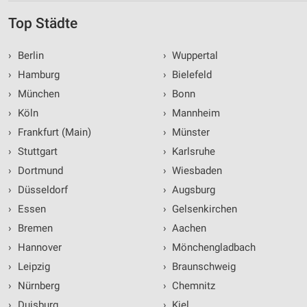
Top Städte
›
Berlin
›
Wuppertal
›
Hamburg
›
Bielefeld
›
München
›
Bonn
›
Köln
›
Mannheim
›
Frankfurt (Main)
›
Münster
›
Stuttgart
›
Karlsruhe
›
Dortmund
›
Wiesbaden
›
Düsseldorf
›
Augsburg
›
Essen
›
Gelsenkirchen
›
Bremen
›
Aachen
›
Hannover
›
Mönchengladbach
›
Leipzig
›
Braunschweig
›
Nürnberg
›
Chemnitz
›
Duisburg
›
Kiel