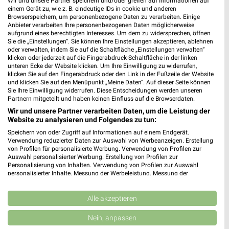
Wir und unsere Partner speichern und/oder greifen auf Informationen auf
einem Gerät zu, wie z. B. eindeutige IDs in cookie und anderen
Browserspeichern, um personenbezogene Daten zu verarbeiten. Einige
Anbieter verarbeiten Ihre personenbezogenen Daten möglicherweise
aufgrund eines berechtigten Interesses. Um dem zu widersprechen, öffnen
Sie die „Einstellungen“. Sie können Ihre Einstellungen akzeptieren, ablehnen
oder verwalten, indem Sie auf die Schaltfläche „Einstellungen verwalten“
klicken oder jederzeit auf die Fingerabdruck-Schaltfläche in der linken
unteren Ecke der Website klicken. Um Ihre Einwilligung zu widerrufen,
klicken Sie auf den Fingerabdruck oder den Link in der Fußzeile der Website
und klicken Sie auf den Menüpunkt „Meine Daten“. Auf dieser Seite können
Sie Ihre Einwilligung widerrufen. Diese Entscheidungen werden unseren
Partnern mitgeteilt und haben keinen Einfluss auf die Browserdaten.
Wir und unsere Partner verarbeiten Daten, um die Leistung der
Website zu analysieren und Folgendes zu tun:
Speichern von oder Zugriff auf Informationen auf einem Endgerät.
Verwendung reduzierter Daten zur Auswahl von Werbeanzeigen. Erstellung
24,6 km
24,6 km
von Profilen für personalisierte Werbung. Verwendung von Profilen zur
Dieter Knoll
Spezial-Prospekt der Marken
Auswahl personalisierter Werbung. Erstellung von Profilen zur
Personalisierung von Inhalten. Verwendung von Profilen zur Auswahl
Gültig bis Fr. 14.08.
Gültig bis Fr. 21.08.
personalisierter Inhalte. Messung der Werbeleistung. Messung der
Performance von Inhalten. Analyse von Zielgruppen durch Statistiken oder
XXXLutz
JYSK
Kombinationen von Daten aus verschiedenen Quellen. Entwicklung und
Verbesserung der Angebote. Verwendung reduzierter Daten zur Auswahl
Alle akzeptieren
von Inhalten.
Daten können außerhalb der Europäischen Union weitergegeben und in die
Nein, anpassen
USA gesendet werden.