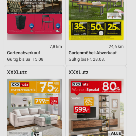
Messung der Werbeleistung
Messung der Performance von Inhalten
Analyse von Zielgruppen durch Statistiken oder
Kombinationen von Daten aus verschiedenen
Quellen
7,8 km
24,6 km
Gartenabverkauf
Gartenmöbel-Abverkauf
Entwicklung und Verbesserung der Angebote
Gültig bis Sa. 15.08.
Gültig bis Fr. 28.08.
Verwendung reduzierter Daten zur Auswahl von
XXXLutz
XXXLutz
Inhalten
IAB-Besonderheiten:
Verwendung genauer Standortdaten
Geräte anhand von aktiv angeforderten
Informationen identifizieren
Nicht-IAB-Verarbeitungszwecke:
Notwendig