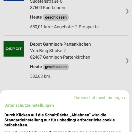
Sudetenstraße 6
87600 Kaufbeuren
❯
Heute
geschlossen
550,01 km • Angebote: 2 Prospekte
Depot Garmisch-Partenkirchen
Von-Brug-Straße 2
82467 Garmisch-Partenkirchen
❯
Heute
geschlossen
582,63 km
Möbel & Wohnen Angebote und Prospekte für
Datenschutzbestimmungen
Eisenberg
Datenschutzeinstellungen
Durch Klicken auf die Schaltfläche „Ablehnen“ wird die
20 Prospekte
Standardeinstellung nur für unbedingt erforderliche cookie
beibehalten.
XXXLutz
XXXLutz