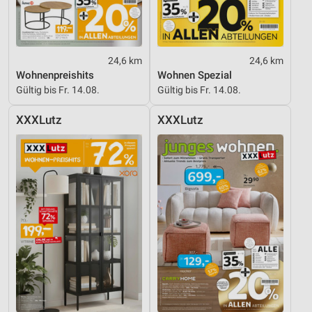
Performance
Funktional
24,6 km
24,6 km
Wohnenpreishits
Wohnen Spezial
Werbung
Gültig bis Fr. 14.08.
Gültig bis Fr. 14.08.
XXXLutz
XXXLutz