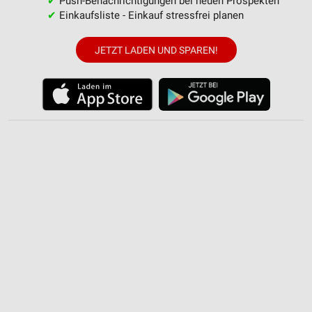
✔
Push-Benachrichtigungen bei neuen Prospekten
Partnerliste anzeigen (1 IAB-Anbieter)
✔
Einkaufsliste - Einkauf stressfrei planen
Wir nutzen Ihre Daten für folgende Zwecke:
IAB-Verarbeitungszwecke:
JETZT LADEN UND SPAREN!
Speichern von oder Zugriff auf Informationen
auf einem Endgerät
Verwendung reduzierter Daten zur Auswahl von
Werbeanzeigen
Erstellung von Profilen für personalisierte
Werbung
Verwendung von Profilen zur Auswahl
personalisierter Werbung
Erstellung von Profilen zur Personalisierung
von Inhalten
Verwendung von Profilen zur Auswahl
personalisierter Inhalte
Messung der Werbeleistung