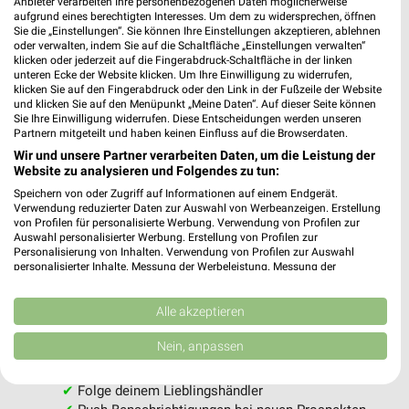
Anbieter verarbeiten Ihre personenbezogenen Daten möglicherweise
aufgrund eines berechtigten Interesses. Um dem zu widersprechen, öffnen
Sie die „Einstellungen“. Sie können Ihre Einstellungen akzeptieren, ablehnen
oder verwalten, indem Sie auf die Schaltfläche „Einstellungen verwalten“
klicken oder jederzeit auf die Fingerabdruck-Schaltfläche in der linken
Jetzt alle "Hund & Katze" Themen entdecken!
unteren Ecke der Website klicken. Um Ihre Einwilligung zu widerrufen,
klicken Sie auf den Fingerabdruck oder den Link in der Fußzeile der Website
und klicken Sie auf den Menüpunkt „Meine Daten“. Auf dieser Seite können
Sie Ihre Einwilligung widerrufen. Diese Entscheidungen werden unseren
Partnern mitgeteilt und haben keinen Einfluss auf die Browserdaten.
Wir und unsere Partner verarbeiten Daten, um die Leistung der
MEHR PROSPEKTE
Website zu analysieren und Folgendes zu tun:
Speichern von oder Zugriff auf Informationen auf einem Endgerät.
Verwendung reduzierter Daten zur Auswahl von Werbeanzeigen. Erstellung
von Profilen für personalisierte Werbung. Verwendung von Profilen zur
Auswahl personalisierter Werbung. Erstellung von Profilen zur
Personalisierung von Inhalten. Verwendung von Profilen zur Auswahl
personalisierter Inhalte. Messung der Werbeleistung. Messung der
weekli - Prospekte & Angebote App
Performance von Inhalten. Analyse von Zielgruppen durch Statistiken oder
Kombinationen von Daten aus verschiedenen Quellen. Entwicklung und
Verbesserung der Angebote. Verwendung reduzierter Daten zur Auswahl
Alle akzeptieren
Alle Fressnapf Angebote immer griffbereit – mit der
von Inhalten.
kostenlosen weekli App für iOS & Android.
Daten können außerhalb der Europäischen Union weitergegeben und in die
Nein, anpassen
USA gesendet werden.
✔
Standortgenaue Angebote
Ihre Einwilligung und die cookie Richtlinie gelten ausschließlich für diese
Website/App.
✔
Folge deinem Lieblingshändler