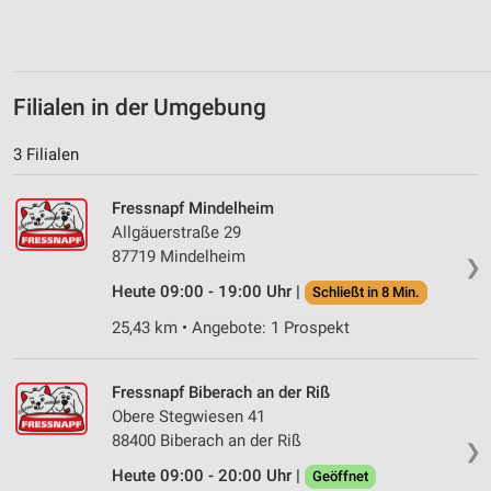
Messung der Performance von Inhalten
Analyse von Zielgruppen durch Statistiken oder
Kombinationen von Daten aus verschiedenen
Filialen in der Umgebung
Quellen
3 Filialen
Entwicklung und Verbesserung der Angebote
Verwendung reduzierter Daten zur Auswahl von
Fressnapf Mindelheim
Inhalten
Allgäuerstraße 29
87719 Mindelheim
IAB-Besonderheiten:
❯
Verwendung genauer Standortdaten
Heute 09:00 - 19:00 Uhr |
Schließt in 8 Min.
25,43 km • Angebote: 1 Prospekt
Geräte anhand von aktiv angeforderten
Informationen identifizieren
Nicht-IAB-Verarbeitungszwecke:
Fressnapf Biberach an der Riß
Obere Stegwiesen 41
Notwendig
88400 Biberach an der Riß
❯
Performance
Heute 09:00 - 20:00 Uhr |
Geöffnet