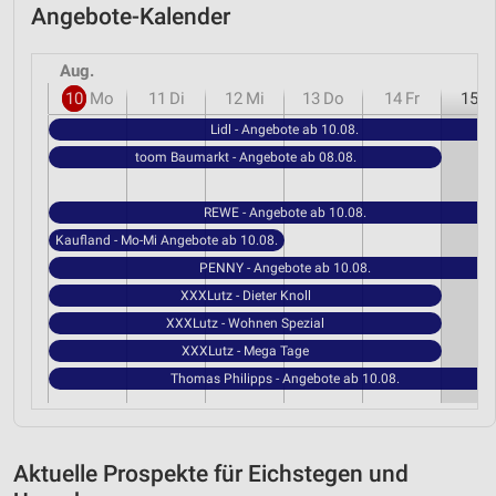
Angebote-Kalender
Aug.
10
Mo
11
Di
12
Mi
13
Do
14
Fr
15
S
Lidl - Angebote ab 10.08.
toom Baumarkt - Angebote ab 08.08.
REWE - Angebote ab 10.08.
Kaufland - Mo-Mi Angebote ab 10.08.
PENNY - Angebote ab 10.08.
XXXLutz - Dieter Knoll
XXXLutz - Wohnen Spezial
XXXLutz - Mega Tage
Thomas Philipps - Angebote ab 10.08.
Aktuelle Prospekte für Eichstegen und