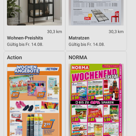
Notwendig
Performance
Funktional
30,3 km
30,3 km
Wohnen-Preishits
Matratzen
Werbung
Gültig bis Fr. 14.08.
Gültig bis Fr. 14.08.
Action
NORMA