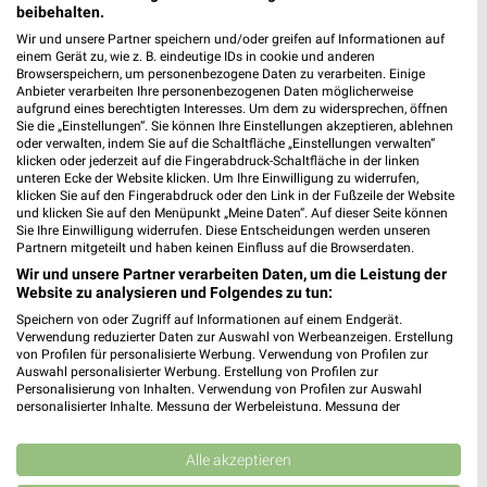
XXXLutz
XXXLutz
beibehalten.
Wir und unsere Partner speichern und/oder greifen auf Informationen auf
einem Gerät zu, wie z. B. eindeutige IDs in cookie und anderen
Browserspeichern, um personenbezogene Daten zu verarbeiten. Einige
Anbieter verarbeiten Ihre personenbezogenen Daten möglicherweise
aufgrund eines berechtigten Interesses. Um dem zu widersprechen, öffnen
Sie die „Einstellungen“. Sie können Ihre Einstellungen akzeptieren, ablehnen
oder verwalten, indem Sie auf die Schaltfläche „Einstellungen verwalten“
klicken oder jederzeit auf die Fingerabdruck-Schaltfläche in der linken
unteren Ecke der Website klicken. Um Ihre Einwilligung zu widerrufen,
klicken Sie auf den Fingerabdruck oder den Link in der Fußzeile der Website
und klicken Sie auf den Menüpunkt „Meine Daten“. Auf dieser Seite können
Sie Ihre Einwilligung widerrufen. Diese Entscheidungen werden unseren
Partnern mitgeteilt und haben keinen Einfluss auf die Browserdaten.
Wir und unsere Partner verarbeiten Daten, um die Leistung der
Website zu analysieren und Folgendes zu tun:
Speichern von oder Zugriff auf Informationen auf einem Endgerät.
30,3 km
30,3 km
Verwendung reduzierter Daten zur Auswahl von Werbeanzeigen. Erstellung
Küchen Preishits!
Gartenmöbel-Abverkauf
von Profilen für personalisierte Werbung. Verwendung von Profilen zur
Auswahl personalisierter Werbung. Erstellung von Profilen zur
Gültig bis Fr. 21.08.
Gültig bis Fr. 28.08.
Personalisierung von Inhalten. Verwendung von Profilen zur Auswahl
personalisierter Inhalte. Messung der Werbeleistung. Messung der
XXXLutz
XXXLutz
Performance von Inhalten. Analyse von Zielgruppen durch Statistiken oder
Kombinationen von Daten aus verschiedenen Quellen. Entwicklung und
Verbesserung der Angebote. Verwendung reduzierter Daten zur Auswahl
Alle akzeptieren
von Inhalten.