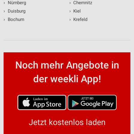
›
Nürnberg
›
Chemnitz
›
Duisburg
›
Kiel
›
Bochum
›
Krefeld
Noch mehr Angebote in
der weekli App!
Jetzt kostenlos laden