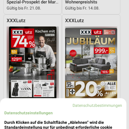
Spezial-Prospekt der Marken
Wohnenpreishits
Gültig bis Fr. 21.08.
Gültig bis Fr. 14.08.
XXXLutz
XXXLutz
Datenschutzbestimmungen
30,3 km
30,3 km
Angebote ab 08.08.
Angebote ab 08.08.
Datenschutzeinstellungen
Gültig bis Fr. 14.08.
Gültig bis Fr. 14.08.
Durch Klicken auf die Schaltfläche „Ablehnen“ wird die
Standardeinstellung nur für unbedingt erforderliche cookie