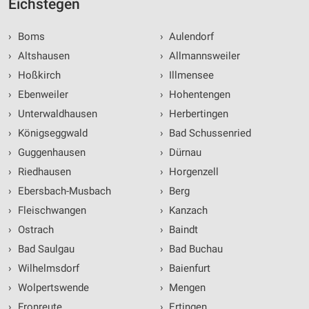
Eichstegen
›
Boms
›
Aulendorf
›
Altshausen
›
Allmannsweiler
›
Hoßkirch
›
Illmensee
›
Ebenweiler
›
Hohentengen
›
Unterwaldhausen
›
Herbertingen
›
Königseggwald
›
Bad Schussenried
›
Guggenhausen
›
Dürnau
›
Riedhausen
›
Horgenzell
›
Ebersbach-Musbach
›
Berg
›
Fleischwangen
›
Kanzach
›
Ostrach
›
Baindt
›
Bad Saulgau
›
Bad Buchau
›
Wilhelmsdorf
›
Baienfurt
›
Wolpertswende
›
Mengen
›
Fronreute
›
Ertingen