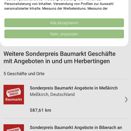
Personalisierung von Inhalten. Verwendung von Profilen zur Auswahl
personalisierter Inhalte. Messung der Werbeleistung. Messung der
JETZT LADEN UND SPAREN!
Performance von Inhalten. Analyse von Zielgruppen durch Statistiken oder
Kombinationen von Daten aus verschiedenen Quellen. Entwicklung und
Verbesserung der Angebote. Verwendung reduzierter Daten zur Auswahl
Alle akzeptieren
von Inhalten.
Daten können außerhalb der Europäischen Union weitergegeben und in die
Nein, anpassen
USA gesendet werden.
Ihre Einwilligung und die cookie Richtlinie gelten ausschließlich für diese
Website/App.
Weitere Sonderpreis Baumarkt Geschäfte
Partnerliste anzeigen (1 IAB-Anbieter)
mit Angeboten in und um Herbertingen
Wir nutzen Ihre Daten für folgende Zwecke:
IAB-Verarbeitungszwecke:
5 Geschäfte und Orte
Speichern von oder Zugriff auf Informationen
auf einem Endgerät
Sonderpreis Baumarkt Angebote in Meßkirch
Meßkirch, Deutschland
Verwendung reduzierter Daten zur Auswahl von
❯
Werbeanzeigen
587,61 km
Erstellung von Profilen für personalisierte
Werbung
Sonderpreis Baumarkt Angebote in Biberach an
Verwendung von Profilen zur Auswahl