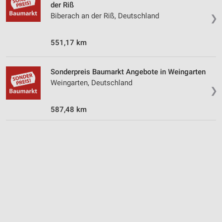
der Riß
personalisierter Werbung
Biberach an der Riß, Deutschland
❯
Erstellung von Profilen zur Personalisierung
von Inhalten
551,17 km
Verwendung von Profilen zur Auswahl
personalisierter Inhalte
Sonderpreis Baumarkt Angebote in Weingarten
Weingarten, Deutschland
Messung der Werbeleistung
❯
Messung der Performance von Inhalten
587,48 km
Analyse von Zielgruppen durch Statistiken oder
Kombinationen von Daten aus verschiedenen
Quellen
Entwicklung und Verbesserung der Angebote
Verwendung reduzierter Daten zur Auswahl von
Inhalten
IAB-Besonderheiten: