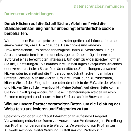
Datenschutzbestimmungen
Sonderpreis Baumarkt - Angebote ab 01.08.
Datenschutzeinstellungen
Durch Klicken auf die Schaltfläche „Ablehnen“ wird die
Standardeinstellung nur für unbedingt erforderliche cookie
beibehalten.
MEHR PROSPEKTE
Wir und unsere Partner speichern und/oder greifen auf Informationen auf
einem Gerät zu, wie z. B. eindeutige IDs in cookie und anderen
Browserspeichern, um personenbezogene Daten zu verarbeiten. Einige
Anbieter verarbeiten Ihre personenbezogenen Daten möglicherweise
aufgrund eines berechtigten Interesses. Um dem zu widersprechen, öffnen
Sie die „Einstellungen“. Sie können Ihre Einstellungen akzeptieren, ablehnen
oder verwalten, indem Sie auf die Schaltfläche „Einstellungen verwalten“
klicken oder jederzeit auf die Fingerabdruck-Schaltfläche in der linken
weekli - Prospekte & Angebote App
unteren Ecke der Website klicken. Um Ihre Einwilligung zu widerrufen,
klicken Sie auf den Fingerabdruck oder den Link in der Fußzeile der Website
und klicken Sie auf den Menüpunkt „Meine Daten“. Auf dieser Seite können
Alle Sonderpreis Baumarkt Angebote immer griffbereit – mit
Sie Ihre Einwilligung widerrufen. Diese Entscheidungen werden unseren
der kostenlosen weekli App für iOS & Android.
Partnern mitgeteilt und haben keinen Einfluss auf die Browserdaten.
Wir und unsere Partner verarbeiten Daten, um die Leistung der
✔
Standortgenaue Angebote
Website zu analysieren und Folgendes zu tun:
✔
Folge deinem Lieblingshändler
Speichern von oder Zugriff auf Informationen auf einem Endgerät.
✔
Push-Benachrichtigungen bei neuen Prospekten
Verwendung reduzierter Daten zur Auswahl von Werbeanzeigen. Erstellung
von Profilen für personalisierte Werbung. Verwendung von Profilen zur
✔
Einkaufsliste - Einkauf stressfrei planen
Auswahl personalisierter Werbung. Erstellung von Profilen zur