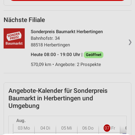
Nächste Filiale
Sonderpreis Baumarkt Herbertingen
Bahnhofstr. 34
❯
88518 Herbertingen
Heute 08:00 - 19:00 Uhr |
Geöffnet
570,09 km • Angebote: 2 Prospekte
Angebote-Kalender für Sonderpreis
Baumarkt in Herbertingen und
Umgebung
Aug.
03
Mo
04
Di
05
Mi
06
Do
07
Fr
08
S