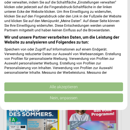
oder verwalten, indem Sie auf die Schaltfläche „Einstellungen verwalten“
537,13 km
klicken oder jederzeit auf die Fingerabdruck-Schaltfläche in der linken
unteren Ecke der Website klicken. Um Ihre Einwilligung zu widerrufen,
klicken Sie auf den Fingerabdruck oder den Link in der Fußzeile der Website
und klicken Sie auf den Menüpunkt „Meine Daten“. Auf dieser Seite können
media@home Grees
Sie Ihre Einwilligung widerrufen. Diese Entscheidungen werden unseren
Ehmannstr. 1
Partnern mitgeteilt und haben keinen Einfluss auf die Browserdaten.
❯
89081 Ulm
Wir und unsere Partner verarbeiten Daten, um die Leistung der
Website zu analysieren und Folgendes zu tun:
513,63 km
Speichern von oder Zugriff auf Informationen auf einem Endgerät.
Verwendung reduzierter Daten zur Auswahl von Werbeanzeigen. Erstellung
von Profilen für personalisierte Werbung. Verwendung von Profilen zur
Elektromärkte Angebote für Bad Saulgau und
Auswahl personalisierter Werbung. Erstellung von Profilen zur
Umgebung
Personalisierung von Inhalten. Verwendung von Profilen zur Auswahl
personalisierter Inhalte. Messung der Werbeleistung. Messung der
Performance von Inhalten. Analyse von Zielgruppen durch Statistiken oder
4 Prospekte
Kombinationen von Daten aus verschiedenen Quellen. Entwicklung und
Verbesserung der Angebote. Verwendung reduzierter Daten zur Auswahl
Alle akzeptieren
von Inhalten.
EURONICS
ElectronicPartner
Daten können außerhalb der Europäischen Union weitergegeben und in die
Nein, anpassen
USA gesendet werden.
Ihre Einwilligung und die cookie Richtlinie gelten ausschließlich für diese
Website/App.
Partnerliste anzeigen (1 IAB-Anbieter)
Wir nutzen Ihre Daten für folgende Zwecke: