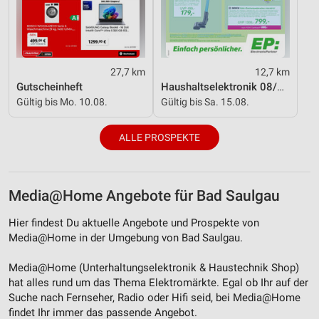
Analyse von Zielgruppen durch Statistiken oder
Kombinationen von Daten aus verschiedenen
Quellen
Entwicklung und Verbesserung der Angebote
27,7 km
12,7 km
Gutscheinheft
Haushaltselektronik 08/2026
Verwendung reduzierter Daten zur Auswahl von
Gültig bis Mo. 10.08.
Gültig bis Sa. 15.08.
Inhalten
IAB-Besonderheiten:
ALLE PROSPEKTE
Verwendung genauer Standortdaten
Geräte anhand von aktiv angeforderten
Media@Home Angebote für Bad Saulgau
Informationen identifizieren
Hier findest Du aktuelle Angebote und Prospekte von
Nicht-IAB-Verarbeitungszwecke:
Media@Home in der Umgebung von Bad Saulgau.
Notwendig
Media@Home (Unterhaltungselektronik & Haustechnik Shop)
Performance
hat alles rund um das Thema Elektromärkte. Egal ob Ihr auf der
Suche nach Fernseher, Radio oder Hifi seid, bei Media@Home
Funktional
findet Ihr immer das passende Angebot.