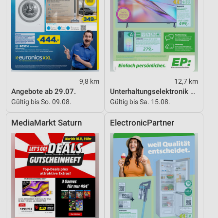
IAB-Verarbeitungszwecke:
Speichern von oder Zugriff auf Informationen
auf einem Endgerät
Verwendung reduzierter Daten zur Auswahl von
Werbeanzeigen
Erstellung von Profilen für personalisierte
9,8 km
12,7 km
Werbung
Angebote ab 29.07.
Unterhaltungselektronik 08/2026
Gültig bis So. 09.08.
Gültig bis Sa. 15.08.
Verwendung von Profilen zur Auswahl
personalisierter Werbung
MediaMarkt Saturn
ElectronicPartner
Erstellung von Profilen zur Personalisierung
von Inhalten
Verwendung von Profilen zur Auswahl
personalisierter Inhalte
Messung der Werbeleistung
Messung der Performance von Inhalten