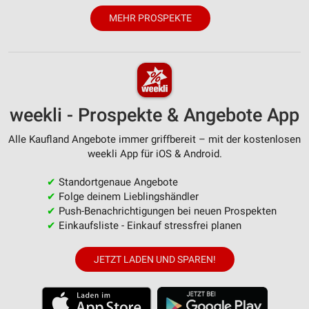
von Inhalten
MEHR PROSPEKTE
Verwendung von Profilen zur Auswahl
personalisierter Inhalte
Messung der Werbeleistung
Messung der Performance von Inhalten
weekli - Prospekte & Angebote App
Analyse von Zielgruppen durch Statistiken oder
Alle Kaufland Angebote immer griffbereit – mit der kostenlosen
Kombinationen von Daten aus verschiedenen
weekli App für iOS & Android.
Quellen
✔
Standortgenaue Angebote
Entwicklung und Verbesserung der Angebote
✔
Folge deinem Lieblingshändler
✔
Push-Benachrichtigungen bei neuen Prospekten
Verwendung reduzierter Daten zur Auswahl von
✔
Einkaufsliste - Einkauf stressfrei planen
Inhalten
IAB-Besonderheiten:
JETZT LADEN UND SPAREN!
Verwendung genauer Standortdaten
Geräte anhand von aktiv angeforderten