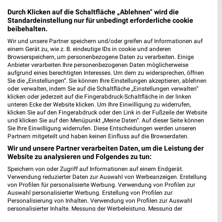
Durch Klicken auf die Schaltfläche „Ablehnen“ wird die
Standardeinstellung nur für unbedingt erforderliche cookie
beibehalten.
Wir und unsere Partner speichern und/oder greifen auf Informationen auf
einem Gerät zu, wie z. B. eindeutige IDs in cookie und anderen
Browserspeichern, um personenbezogene Daten zu verarbeiten. Einige
Anbieter verarbeiten Ihre personenbezogenen Daten möglicherweise
aufgrund eines berechtigten Interesses. Um dem zu widersprechen, öffnen
Sie die „Einstellungen“. Sie können Ihre Einstellungen akzeptieren, ablehnen
oder verwalten, indem Sie auf die Schaltfläche „Einstellungen verwalten“
klicken oder jederzeit auf die Fingerabdruck-Schaltfläche in der linken
Kaufland Prospekt für Bad Saulgau ab
unteren Ecke der Website klicken. Um Ihre Einwilligung zu widerrufen,
klicken Sie auf den Fingerabdruck oder den Link in der Fußzeile der Website
Mo. den 10.08.
und klicken Sie auf den Menüpunkt „Meine Daten“. Auf dieser Seite können
Sie Ihre Einwilligung widerrufen. Diese Entscheidungen werden unseren
Gültig von 10. Aug. bis 12. Aug.
Partnern mitgeteilt und haben keinen Einfluss auf die Browserdaten.
Wir und unsere Partner verarbeiten Daten, um die Leistung der
📅
Kalendereintrag erstellen
Website zu analysieren und Folgendes zu tun:
Speichern von oder Zugriff auf Informationen auf einem Endgerät.
Verwendung reduzierter Daten zur Auswahl von Werbeanzeigen. Erstellung
von Profilen für personalisierte Werbung. Verwendung von Profilen zur
PROSPEKT BLÄTTERN
Auswahl personalisierter Werbung. Erstellung von Profilen zur
Personalisierung von Inhalten. Verwendung von Profilen zur Auswahl
personalisierter Inhalte. Messung der Werbeleistung. Messung der
Performance von Inhalten. Analyse von Zielgruppen durch Statistiken oder