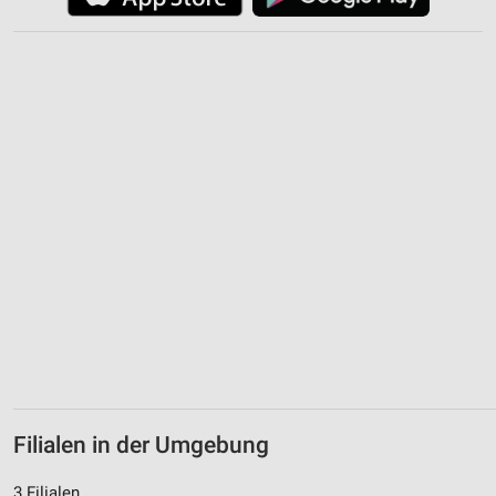
Informationen identifizieren
Nicht-IAB-Verarbeitungszwecke:
Notwendig
Performance
Funktional
Werbung
Filialen in der Umgebung
3 Filialen