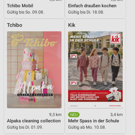
Verwendung genauer Standortdaten
Tchibo Mobil
Einfach draußen kochen
Gültig bis So. 09.08.
Gültig bis Di. 18.08.
Geräte anhand von aktiv angeforderten
Informationen identifizieren
Tchibo
Kik
Nicht-IAB-Verarbeitungszwecke:
Notwendig
Performance
Funktional
Werbung
9,3 km
3,4 km
Alpaka cleaning collection
Mehr Spass in der Schule
Gültig bis Di. 01.09.
Gültig ab Mo. 10.08.