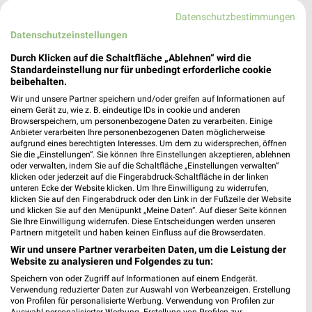
Datenschutzbestimmungen
384,47 km • Angebote: 1 Prospekt
Datenschutzeinstellungen
Durch Klicken auf die Schaltfläche „Ablehnen“ wird die
KiK Hoechberg
Standardeinstellung nur für unbedingt erforderliche cookie
Leibnitzstraße 2
beibehalten.
97204 Hoechberg
❯
Wir und unsere Partner speichern und/oder greifen auf Informationen auf
einem Gerät zu, wie z. B. eindeutige IDs in cookie und anderen
Heute 09:00 - 19:00 Uhr |
Geschlossen
Browserspeichern, um personenbezogene Daten zu verarbeiten. Einige
Anbieter verarbeiten Ihre personenbezogenen Daten möglicherweise
392,59 km • Angebote: 1 Prospekt
aufgrund eines berechtigten Interesses. Um dem zu widersprechen, öffnen
Sie die „Einstellungen“. Sie können Ihre Einstellungen akzeptieren, ablehnen
oder verwalten, indem Sie auf die Schaltfläche „Einstellungen verwalten“
Gebrüder Götz Würzburg - Zellerau
klicken oder jederzeit auf die Fingerabdruck-Schaltfläche in der linken
unteren Ecke der Website klicken. Um Ihre Einwilligung zu widerrufen,
Mainaustraße 53
klicken Sie auf den Fingerabdruck oder den Link in der Fußzeile der Website
97082 Würzburg - Zellerau
und klicken Sie auf den Menüpunkt „Meine Daten“. Auf dieser Seite können
❯
Sie Ihre Einwilligung widerrufen. Diese Entscheidungen werden unseren
Heute 10:00 - 19:00 Uhr |
Geschlossen
Partnern mitgeteilt und haben keinen Einfluss auf die Browserdaten.
Wir und unsere Partner verarbeiten Daten, um die Leistung der
389,19 km
Website zu analysieren und Folgendes zu tun:
Speichern von oder Zugriff auf Informationen auf einem Endgerät.
Verwendung reduzierter Daten zur Auswahl von Werbeanzeigen. Erstellung
Takko Fashion Höchberg
von Profilen für personalisierte Werbung. Verwendung von Profilen zur
Leibnizstraße 2
Auswahl personalisierter Werbung. Erstellung von Profilen zur