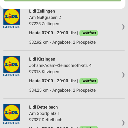
Ihre Einwilligung und die cookie Richtlinie gelten ausschließlich für diese
Website/App.
Lidl Zellingen
Am Güßgraben 2
Partnerliste anzeigen (1 IAB-Anbieter)
97225 Zellingen
❯
Wir nutzen Ihre Daten für folgende Zwecke:
IAB-Verarbeitungszwecke:
Heute 07:00 - 20:00 Uhr |
Geöffnet
Speichern von oder Zugriff auf Informationen
382,92 km • Angebote: 2 Prospekte
auf einem Endgerät
Verwendung reduzierter Daten zur Auswahl von
Lidl Kitzingen
Werbeanzeigen
Johann-Adam-Kleinschroth-Str. 4
97318 Kitzingen
❯
Erstellung von Profilen für personalisierte
Werbung
Heute 07:00 - 20:00 Uhr |
Geöffnet
384,25 km • Angebote: 2 Prospekte
Verwendung von Profilen zur Auswahl
personalisierter Werbung
Lidl Dettelbach
Erstellung von Profilen zur Personalisierung
von Inhalten
Am Sportplatz 1
97337 Dettelbach
❯
Verwendung von Profilen zur Auswahl