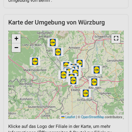
Umgebung von Berlin .
Karte der Umgebung von Würzburg
+
⛶
−
Leaflet
|
©
OpenStreetMap
contributors
Klicke auf das Logo der Filiale in der Karte, um mehr