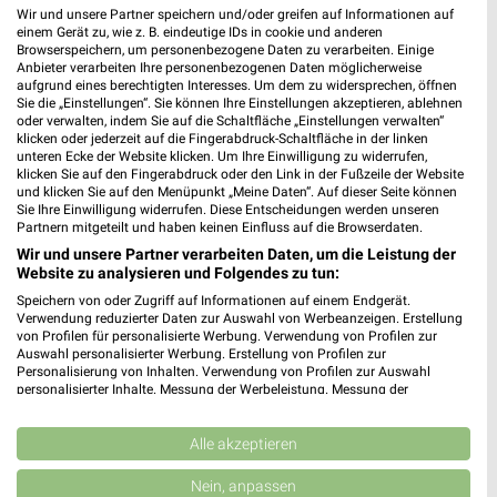
Einsteinstraße 6
Wir und unsere Partner speichern und/oder greifen auf Informationen auf
97204 Höchberg
einem Gerät zu, wie z. B. eindeutige IDs in cookie und anderen
❯
Browserspeichern, um personenbezogene Daten zu verarbeiten. Einige
Heute 07:00 - 20:00 Uhr |
Geöffnet
Anbieter verarbeiten Ihre personenbezogenen Daten möglicherweise
aufgrund eines berechtigten Interesses. Um dem zu widersprechen, öffnen
392,52 km • Angebote: 2 Prospekte
Sie die „Einstellungen“. Sie können Ihre Einstellungen akzeptieren, ablehnen
oder verwalten, indem Sie auf die Schaltfläche „Einstellungen verwalten“
klicken oder jederzeit auf die Fingerabdruck-Schaltfläche in der linken
unteren Ecke der Website klicken. Um Ihre Einwilligung zu widerrufen,
Lidl Würzburg
klicken Sie auf den Fingerabdruck oder den Link in der Fußzeile der Website
Moskauer Ring 5
und klicken Sie auf den Menüpunkt „Meine Daten“. Auf dieser Seite können
Sie Ihre Einwilligung widerrufen. Diese Entscheidungen werden unseren
97084 Würzburg
❯
Partnern mitgeteilt und haben keinen Einfluss auf die Browserdaten.
Heute 07:00 - 20:00 Uhr |
Geöffnet
Wir und unsere Partner verarbeiten Daten, um die Leistung der
Website zu analysieren und Folgendes zu tun:
391,70 km • Angebote: 2 Prospekte
Speichern von oder Zugriff auf Informationen auf einem Endgerät.
Verwendung reduzierter Daten zur Auswahl von Werbeanzeigen. Erstellung
von Profilen für personalisierte Werbung. Verwendung von Profilen zur
Lidl Kürnach
Auswahl personalisierter Werbung. Erstellung von Profilen zur
Personalisierung von Inhalten. Verwendung von Profilen zur Auswahl
Wachtelberg 18
personalisierter Inhalte. Messung der Werbeleistung. Messung der
97273 Kürnach
Performance von Inhalten. Analyse von Zielgruppen durch Statistiken oder
❯
Kombinationen von Daten aus verschiedenen Quellen. Entwicklung und
Heute 07:00 - 20:00 Uhr |
Geöffnet
Verbesserung der Angebote. Verwendung reduzierter Daten zur Auswahl
Alle akzeptieren
von Inhalten.
380,07 km • Angebote: 2 Prospekte
Daten können außerhalb der Europäischen Union weitergegeben und in die
Nein, anpassen
USA gesendet werden.