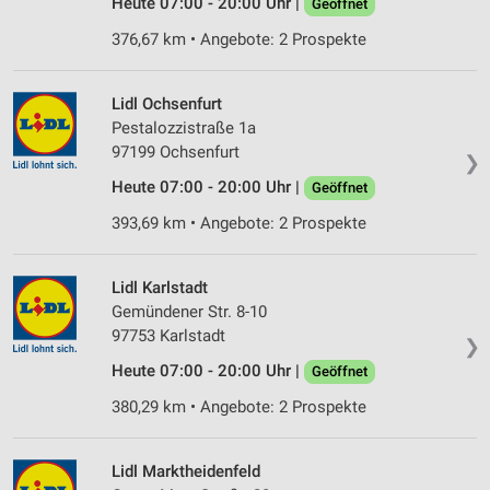
Heute 07:00 - 20:00 Uhr |
personalisierter Inhalte
Geöffnet
376,67 km • Angebote: 2 Prospekte
Messung der Werbeleistung
Messung der Performance von Inhalten
Lidl Ochsenfurt
Pestalozzistraße 1a
Analyse von Zielgruppen durch Statistiken oder
97199 Ochsenfurt
Kombinationen von Daten aus verschiedenen
❯
Quellen
Heute 07:00 - 20:00 Uhr |
Geöffnet
Entwicklung und Verbesserung der Angebote
393,69 km • Angebote: 2 Prospekte
Verwendung reduzierter Daten zur Auswahl von
Inhalten
Lidl Karlstadt
Gemündener Str. 8-10
IAB-Besonderheiten:
97753 Karlstadt
❯
Verwendung genauer Standortdaten
Heute 07:00 - 20:00 Uhr |
Geöffnet
Geräte anhand von aktiv angeforderten
380,29 km • Angebote: 2 Prospekte
Informationen identifizieren
Nicht-IAB-Verarbeitungszwecke:
Lidl Marktheidenfeld
Notwendig