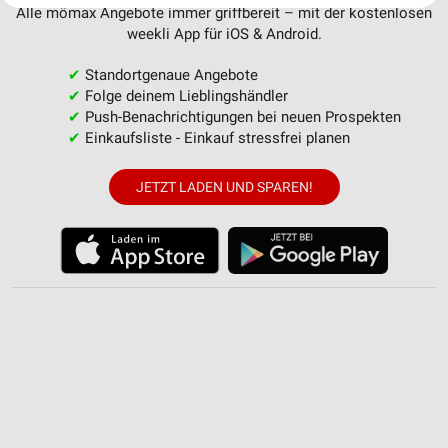
Alle mömax Angebote immer griffbereit – mit der kostenlosen
Website/App.
weekli App für iOS & Android.
Partnerliste anzeigen (1 IAB-Anbieter)
Wir nutzen Ihre Daten für folgende Zwecke:
✔
Standortgenaue Angebote
IAB-Verarbeitungszwecke:
✔
Folge deinem Lieblingshändler
✔
Push-Benachrichtigungen bei neuen Prospekten
Speichern von oder Zugriff auf Informationen
auf einem Endgerät
✔
Einkaufsliste - Einkauf stressfrei planen
Verwendung reduzierter Daten zur Auswahl von
JETZT LADEN UND SPAREN!
Werbeanzeigen
Erstellung von Profilen für personalisierte
Werbung
Verwendung von Profilen zur Auswahl
personalisierter Werbung
Erstellung von Profilen zur Personalisierung
von Inhalten
Verwendung von Profilen zur Auswahl
personalisierter Inhalte