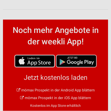
Noch mehr Angebote in
der weekli App!
Jetzt kostenlos laden
mömax Prospekt in der Android App blättern
mömax Prospekt in der iOS App blättern
Kostenlos im App Store erhältlich