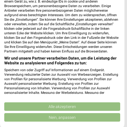
einem Gerät zu, wie z. B. eindeutige IDs in cookie und anderen
Browserspeichern, um personenbezogene Daten zu verarbeiten. Einige
Anbieter verarbeiten Ihre personenbezogenen Daten möglicherweise
aufgrund eines berechtigten Interesses. Um dem zu widersprechen, öffnen
Sie die „Einstellungen“. Sie können Ihre Einstellungen akzeptieren, ablehnen
oder verwalten, indem Sie auf die Schaltfläche „Einstellungen verwalten“
klicken oder jederzeit auf die Fingerabdruck-Schaltfläche in der linken
unteren Ecke der Website klicken. Um Ihre Einwilligung zu widerrufen,
klicken Sie auf den Fingerabdruck oder den Link in der Fußzeile der Website
und klicken Sie auf den Menüpunkt „Meine Daten“. Auf dieser Seite können
Sie Ihre Einwilligung widerrufen. Diese Entscheidungen werden unseren
Partnern mitgeteilt und haben keinen Einfluss auf die Browserdaten.
Wir und unsere Partner verarbeiten Daten, um die Leistung der
Website zu analysieren und Folgendes zu tun:
Speichern von oder Zugriff auf Informationen auf einem Endgerät.
Verwendung reduzierter Daten zur Auswahl von Werbeanzeigen. Erstellung
von Profilen für personalisierte Werbung. Verwendung von Profilen zur
MEHR PROSPEKTE
Auswahl personalisierter Werbung. Erstellung von Profilen zur
Personalisierung von Inhalten. Verwendung von Profilen zur Auswahl
personalisierter Inhalte. Messung der Werbeleistung. Messung der
Performance von Inhalten. Analyse von Zielgruppen durch Statistiken oder
Kombinationen von Daten aus verschiedenen Quellen. Entwicklung und
Verbesserung der Angebote. Verwendung reduzierter Daten zur Auswahl
Alle akzeptieren
von Inhalten.
Daten können außerhalb der Europäischen Union weitergegeben und in die
Nein, anpassen
weekli - Prospekte & Angebote App
USA gesendet werden.
Ihre Einwilligung und die cookie Richtlinie gelten ausschließlich für diese