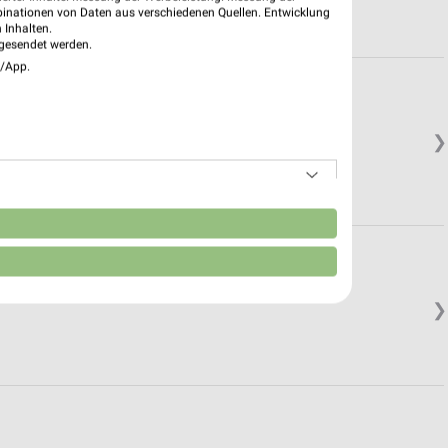
binationen von Daten aus verschiedenen Quellen. Entwicklung
 Inhalten.
gesendet werden.
e/App.
❯
n
❯