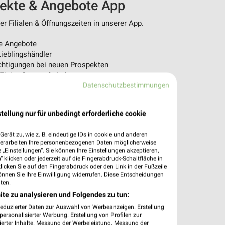
pekte & Angebote App
r Filialen & Öffnungszeiten in unserer App.
e Angebote
ieblingshändler
htigungen bei neuen Prospekten
 Einkauf stressfrei planen
Datenschutzbestimmungen
 App jetzt laden oder QR-Code scannen.
tellung nur für unbedingt erforderliche cookie
erät zu, wie z. B. eindeutige IDs in cookie und anderen
verarbeiten Ihre personenbezogenen Daten möglicherweise
„Einstellungen“. Sie können Ihre Einstellungen akzeptieren,
 klicken oder jederzeit auf die Fingerabdruck-Schaltfläche in
klicken Sie auf den Fingerabdruck oder den Link in der Fußzeile
önnen Sie Ihre Einwilligung widerrufen. Diese Entscheidungen
ten.
ite zu analysieren und Folgendes zu tun:
reduzierter Daten zur Auswahl von Werbeanzeigen. Erstellung
ersonalisierter Werbung. Erstellung von Profilen zur
ierter Inhalte. Messung der Werbeleistung. Messung der