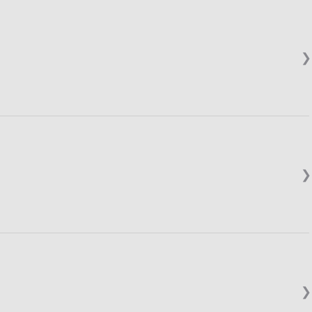
❯
❯
❯