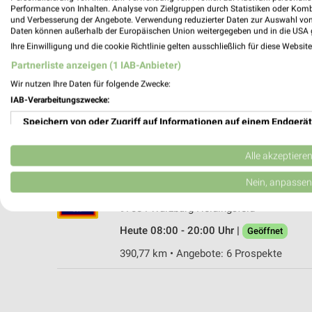
Performance von Inhalten. Analyse von Zielgruppen durch Statistiken oder Kom
und Verbesserung der Angebote. Verwendung reduzierter Daten zur Auswahl von
Daten können außerhalb der Europäischen Union weitergegeben und in die USA 
Ihre Einwilligung und die cookie Richtlinie gelten ausschließlich für diese Websit
PENNY Randersacker
Partnerliste anzeigen (1 IAB-Anbieter)
Theilheimer Straße 2
Wir nutzen Ihre Daten für folgende Zwecke:
97236 Randersacker
IAB-Verarbeitungszwecke:
Heute 07:30 - 20:00 Uhr |
Geöffnet
Speichern von oder Zugriff auf Informationen auf einem Endgerät
389,08 km • Angebote: 1 Prospekt
Verwendung reduzierter Daten zur Auswahl von Werbeanzeigen
Alle akzeptiere
ALDI SÜD Würzburg-Heidingsfeld
Erstellung von Profilen für personalisierte Werbung
Nein, anpassen
Stuttgarter Straße 28
Verwendung von Profilen zur Auswahl personalisierter Werbung
97084 Würzburg-Heidingsfeld
Heute 08:00 - 20:00 Uhr |
Geöffnet
Erstellung von Profilen zur Personalisierung von Inhalten
390,77 km • Angebote: 6 Prospekte
Verwendung von Profilen zur Auswahl personalisierter Inhalte
Messung der Werbeleistung