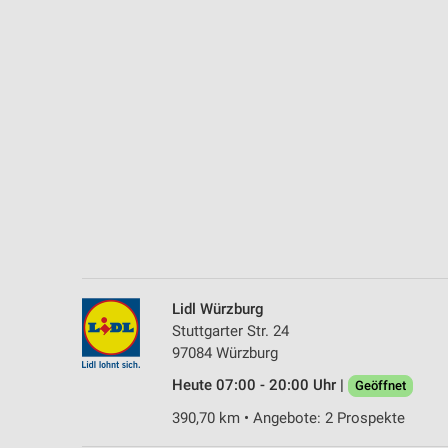
Messung der Performance von Inhalten
Analyse von Zielgruppen durch Statistiken oder Kombinationen 
Quellen
Entwicklung und Verbesserung der Angebote
Verwendung reduzierter Daten zur Auswahl von Inhalten
IAB-Besonderheiten:
Verwendung genauer Standortdaten
Geräte anhand von aktiv angeforderten Informationen identifizie
Nicht-IAB-Verarbeitungszwecke:
Lidl Würzburg
Notwendig
Stuttgarter Str. 24
97084 Würzburg
Performance
Heute 07:00 - 20:00 Uhr |
Geöffnet
Funktional
390,70 km • Angebote: 2 Prospekte
Werbung