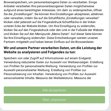
Browserspeichern, um personenbezogene Daten zu verarbeiten. Einige
Apollo Mindelheim
Anbieter verarbeiten Ihre personenbezogenen Daten möglicherweise
aufgrund eines berechtigten Interesses. Um dem zu widersprechen, öffnen
Allgäuer Str. 28 a
Sie die „Einstellungen“. Sie können Ihre Einstellungen akzeptieren, ablehnen
87719 Mindelheim
❯
oder verwalten, indem Sie auf die Schaltfläche „Einstellungen verwalten“
klicken oder jederzeit auf die Fingerabdruck-Schaltfläche in der linken
Heute 09:00 - 16:00 Uhr |
Schließt in 43 Min.
unteren Ecke der Website klicken. Um Ihre Einwilligung zu widerrufen,
klicken Sie auf den Fingerabdruck oder den Link in der Fußzeile der Website
538,49 km
und klicken Sie auf den Menüpunkt „Meine Daten“. Auf dieser Seite können
Sie Ihre Einwilligung widerrufen. Diese Entscheidungen werden unseren
Partnern mitgeteilt und haben keinen Einfluss auf die Browserdaten.
Takko Fashion Mindelheim
Wir und unsere Partner verarbeiten Daten, um die Leistung der
Website zu analysieren und Folgendes zu tun:
Heimenegger Weg 4
87719 Mindelheim
Speichern von oder Zugriff auf Informationen auf einem Endgerät.
❯
Verwendung reduzierter Daten zur Auswahl von Werbeanzeigen. Erstellung
Heute 09:00 - 18:00 Uhr |
Geöffnet
von Profilen für personalisierte Werbung. Verwendung von Profilen zur
Auswahl personalisierter Werbung. Erstellung von Profilen zur
538,42 km
Personalisierung von Inhalten. Verwendung von Profilen zur Auswahl
personalisierter Inhalte. Messung der Werbeleistung. Messung der
Performance von Inhalten. Analyse von Zielgruppen durch Statistiken oder
Kombinationen von Daten aus verschiedenen Quellen. Entwicklung und
AWG Mode Center Mindelheim
Verbesserung der Angebote. Verwendung reduzierter Daten zur Auswahl
Alle akzeptieren
Heimenegger Weg 3
von Inhalten.
Daten können außerhalb der Europäischen Union weitergegeben und in die
87719 Mindelheim
Nein, anpassen
❯
USA gesendet werden.
Heute 09:00 - 19:00 Uhr |
Ihre Einwilligung und die cookie Richtlinie gelten ausschließlich für diese
Geöffnet
Website/App.