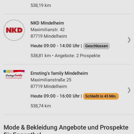
538,19 km
Partnerliste anzeigen (1 IAB-Anbieter)
Wir nutzen Ihre Daten für folgende Zwecke:
NKD Mindelheim
IAB-Verarbeitungszwecke:
Maximilianstr. 42
Speichern von oder Zugriff auf Informationen
87719 Mindelheim
auf einem Endgerät
❯
Heute 09:00 - 14:00 Uhr |
Geschlossen
Verwendung reduzierter Daten zur Auswahl von
Werbeanzeigen
538,81 km • Angebote: 2 Prospekte
Erstellung von Profilen für personalisierte
Werbung
Ernsting's family Mindelheim
Maximilianstraße 25
Verwendung von Profilen zur Auswahl
87719 Mindelheim
❯
personalisierter Werbung
Heute 09:00 - 16:00 Uhr |
Schließt in 43 Min.
Erstellung von Profilen zur Personalisierung
538,74 km
von Inhalten
Verwendung von Profilen zur Auswahl
personalisierter Inhalte
Mode & Bekleidung Angebote und Prospekte