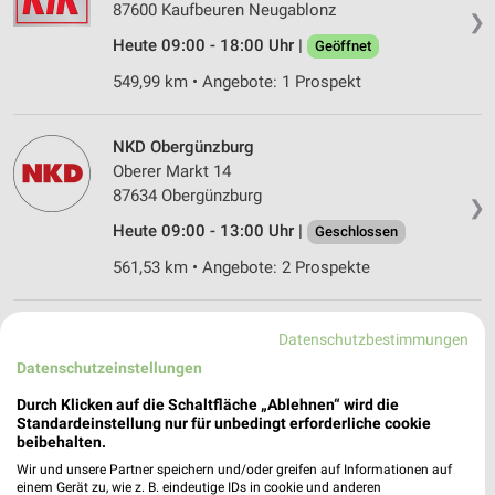
87600 Kaufbeuren Neugablonz
❯
Heute 09:00 - 18:00 Uhr |
Geöffnet
549,99 km • Angebote: 1 Prospekt
NKD Obergünzburg
Oberer Markt 14
87634 Obergünzburg
❯
Heute 09:00 - 13:00 Uhr |
Geschlossen
561,53 km • Angebote: 2 Prospekte
KiK Bad Wörishofen
Datenschutzbestimmungen
Kirchdorfer Straße 79
Datenschutzeinstellungen
86825 Bad Wörishofen
❯
Durch Klicken auf die Schaltfläche „Ablehnen“ wird die
Heute 09:00 - 16:00 Uhr |
Schließt in 43 Min.
Standardeinstellung nur für unbedingt erforderliche cookie
beibehalten.
538,67 km • Angebote: 1 Prospekt
Wir und unsere Partner speichern und/oder greifen auf Informationen auf
einem Gerät zu, wie z. B. eindeutige IDs in cookie und anderen