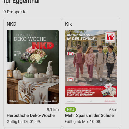
für Eggenthal
Messung der Werbeleistung
9 Prospekte
Messung der Performance von Inhalten
NKD
Kik
Analyse von Zielgruppen durch Statistiken oder
Kombinationen von Daten aus verschiedenen
Quellen
Entwicklung und Verbesserung der Angebote
Verwendung reduzierter Daten zur Auswahl von
Inhalten
IAB-Besonderheiten:
Verwendung genauer Standortdaten
Geräte anhand von aktiv angeforderten
Informationen identifizieren
Nicht-IAB-Verarbeitungszwecke:
9,1 km
9 km
Herbstliche Deko-Woche
Mehr Spass in der Schule
Notwendig
Gültig bis Di. 01.09.
Gültig ab Mo. 10.08.