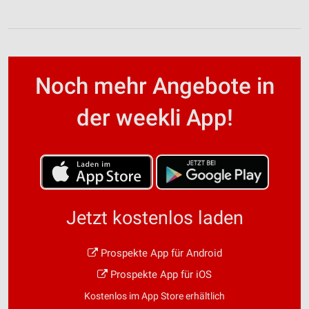
Noch mehr Angebote in
der weekli App!
Jetzt kostenlos laden
Prospekte App für Android
Prospekte App für iOS
Kostenlos im App Store erhältlich