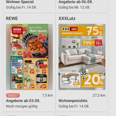
Wohnen Spezial
Angebote ab 06.08.
Messung der Werbeleistung
Gültig bis Fr. 14.08.
Gültig bis Mi. 12.08.
Messung der Performance von Inhalten
REWE
XXXLutz
Analyse von Zielgruppen durch Statistiken oder
Kombinationen von Daten aus verschiedenen
Quellen
Entwicklung und Verbesserung der Angebote
Verwendung reduzierter Daten zur Auswahl von
Inhalten
IAB-Besonderheiten:
Verwendung genauer Standortdaten
Geräte anhand von aktiv angeforderten
Informationen identifizieren
7,5 km
27,2 km
Angebote ab 03.08.
Wohnenpreishits
Nicht-IAB-Verarbeitungszwecke:
Noch morgen gültig
Gültig bis Fr. 14.08.
Notwendig