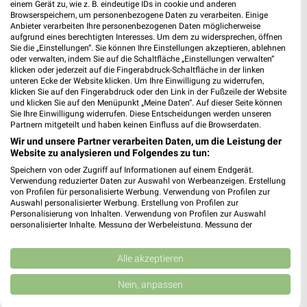
einem Gerät zu, wie z. B. eindeutige IDs in cookie und anderen
Browserspeichern, um personenbezogene Daten zu verarbeiten. Einige
Anbieter verarbeiten Ihre personenbezogenen Daten möglicherweise
aufgrund eines berechtigten Interesses. Um dem zu widersprechen, öffnen
Sie die „Einstellungen“. Sie können Ihre Einstellungen akzeptieren, ablehnen
oder verwalten, indem Sie auf die Schaltfläche „Einstellungen verwalten“
klicken oder jederzeit auf die Fingerabdruck-Schaltfläche in der linken
7,8 km
8,7 km
unteren Ecke der Website klicken. Um Ihre Einwilligung zu widerrufen,
klicken Sie auf den Fingerabdruck oder den Link in der Fußzeile der Website
Angebote ab 03.08.
Angebote ab 03.08.
und klicken Sie auf den Menüpunkt „Meine Daten“. Auf dieser Seite können
Noch morgen gültig
Noch morgen gültig
Sie Ihre Einwilligung widerrufen. Diese Entscheidungen werden unseren
Partnern mitgeteilt und haben keinen Einfluss auf die Browserdaten.
toom Baumarkt
XXXLutz
Wir und unsere Partner verarbeiten Daten, um die Leistung der
Website zu analysieren und Folgendes zu tun:
Speichern von oder Zugriff auf Informationen auf einem Endgerät.
Verwendung reduzierter Daten zur Auswahl von Werbeanzeigen. Erstellung
von Profilen für personalisierte Werbung. Verwendung von Profilen zur
Auswahl personalisierter Werbung. Erstellung von Profilen zur
Personalisierung von Inhalten. Verwendung von Profilen zur Auswahl
personalisierter Inhalte. Messung der Werbeleistung. Messung der
Performance von Inhalten. Analyse von Zielgruppen durch Statistiken oder
Kombinationen von Daten aus verschiedenen Quellen. Entwicklung und
Verbesserung der Angebote. Verwendung reduzierter Daten zur Auswahl
Alle akzeptieren
von Inhalten.
Daten können außerhalb der Europäischen Union weitergegeben und in die
Nein, anpassen
USA gesendet werden.
Ihre Einwilligung und die cookie Richtlinie gelten ausschließlich für diese