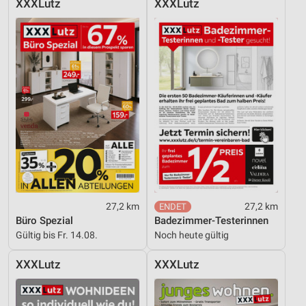
XXXLutz
XXXLutz
Performance
Funktional
Werbung
27,2 km
27,2 km
Büro Spezial
Badezimmer-Testerinnen
Gültig bis Fr. 14.08.
Noch heute gültig
XXXLutz
XXXLutz