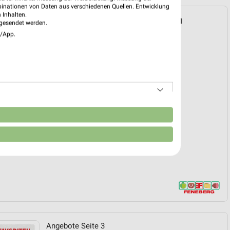
binationen von Daten aus verschiedenen Quellen. Entwicklung
 Inhalten.
g Prospekt für Kaufbeuren ab Do. den
gesendet werden.
e/App.
 13. Aug. bis 15. Aug.
reintrag erstellen
EKT BLÄTTERN
n
Angebote Seite 3