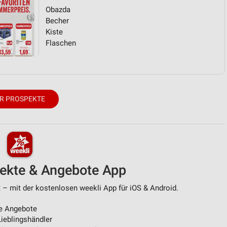
Obazda
Becher
von Daten aus verschiedenen
Kiste
Flaschen
R PROSPEKTE
ren
pekte & Angebote App
 – mit der kostenlosen weekli App für iOS & Android.
e Angebote
ieblingshändler