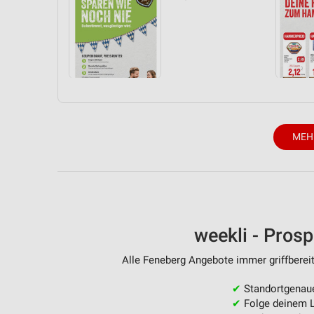
Messung der Performance von Inhalten
Analyse von Zielgruppen durch Statistiken oder Kombinationen 
Quellen
Entwicklung und Verbesserung der Angebote
Verwendung reduzierter Daten zur Auswahl von Inhalten
IAB-Besonderheiten:
MEH
Verwendung genauer Standortdaten
Geräte anhand von aktiv angeforderten Informationen identifizie
Nicht-IAB-Verarbeitungszwecke:
Notwendig
weekli - Pros
Performance
Alle Feneberg Angebote immer griffbereit
Funktional
✔
Standortgenau
✔
Folge deinem L
Werbung