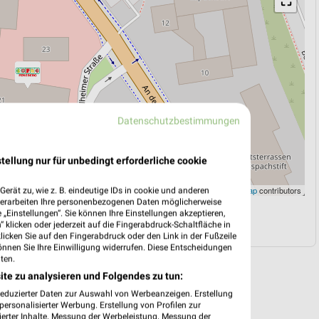
⛶
Datenschutzbestimmungen
tellung nur für unbedingt erforderliche cookie
Leaflet
|
©
OpenStreetMap
contributors
erät zu, wie z. B. eindeutige IDs in cookie und anderen
verarbeiten Ihre personenbezogenen Daten möglicherweise
„Einstellungen“. Sie können Ihre Einstellungen akzeptieren,
N
NAVIGATION MIT GOOGLE/IOS MAPS
 klicken oder jederzeit auf die Fingerabdruck-Schaltfläche in
klicken Sie auf den Fingerabdruck oder den Link in der Fußzeile
önnen Sie Ihre Einwilligung widerrufen. Diese Entscheidungen
ten.
ite zu analysieren und Folgendes zu tun:
reduzierter Daten zur Auswahl von Werbeanzeigen. Erstellung
ersonalisierter Werbung. Erstellung von Profilen zur
ierter Inhalte. Messung der Werbeleistung. Messung der