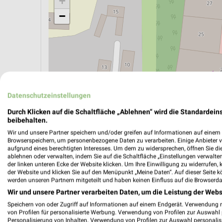
+
−
Datenschutzeinstellungen
Durch Klicken auf die Schaltfläche „Ablehnen“ wird die Standardeins
beibehalten.
Wir und unsere Partner speichern und/oder greifen auf Informationen auf einem G
Browserspeichern, um personenbezogene Daten zu verarbeiten. Einige Anbieter 
aufgrund eines berechtigten Interesses. Um dem zu widersprechen, öffnen Sie die 
ÖPNV ANZEIGEN
LADESÄULEN ANZEIGE
ablehnen oder verwalten, indem Sie auf die Schaltfläche „Einstellungen verwalten“
der linken unteren Ecke der Website klicken. Um Ihre Einwilligung zu widerrufen, 
der Website und klicken Sie auf den Menüpunkt „Meine Daten“. Auf dieser Seite k
werden unseren Partnern mitgeteilt und haben keinen Einfluss auf die Browserda
Aktuelle Angebote in dieser Filiale
Wir und unsere Partner verarbeiten Daten, um die Leistung der Webs
Anzahl Prospekte: 1
Speichern von oder Zugriff auf Informationen auf einem Endgerät. Verwendung 
von Profilen für personalisierte Werbung. Verwendung von Profilen zur Auswahl p
Letztes Prospektupdate: vor 3 Tagen
Personalisierung von Inhalten. Verwendung von Profilen zur Auswahl personalis