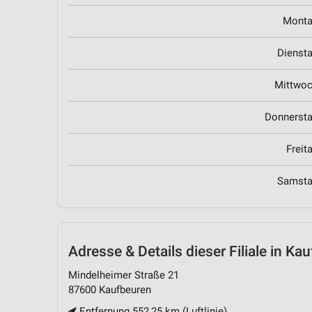
Mont
Dienst
Mittwo
Donnerst
Freit
Samst
Adresse & Details
dieser Filiale in Ka
Mindelheimer Straße 21
87600 Kaufbeuren
Entfernung 552,25 km (Luftlinie)