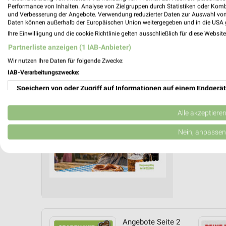
Performance von Inhalten. Analyse von Zielgruppen durch Statistiken oder Kom
und Verbesserung der Angebote. Verwendung reduzierter Daten zur Auswahl von
Feneber
Daten können außerhalb der Europäischen Union weitergegeben und in die USA 
13.08.
Ihre Einwilligung und die cookie Richtlinie gelten ausschließlich für diese Websit
Partnerliste anzeigen (1 IAB-Anbieter)
Gültig von
Wir nutzen Ihre Daten für folgende Zwecke:
📅
Kalende
IAB-Verarbeitungszwecke:
Speichern von oder Zugriff auf Informationen auf einem Endgerät
PROSP
❯
Verwendung reduzierter Daten zur Auswahl von Werbeanzeigen
Alle akzeptiere
Erstellung von Profilen für personalisierte Werbung
Nein, anpassen
Verwendung von Profilen zur Auswahl personalisierter Werbung
Erstellung von Profilen zur Personalisierung von Inhalten
Verwendung von Profilen zur Auswahl personalisierter Inhalte
Messung der Werbeleistung
Angebote Seite 2