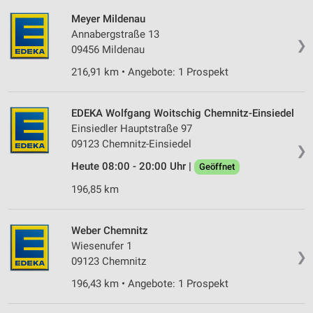
auf einem Endgerät
Meyer Mildenau
Annabergstraße 13
Verwendung reduzierter Daten zur Auswahl von
❯
Werbeanzeigen
09456 Mildenau
216,91 km • Angebote: 1 Prospekt
Erstellung von Profilen für personalisierte
Werbung
EDEKA Wolfgang Woitschig Chemnitz-Einsiedel
Verwendung von Profilen zur Auswahl
Einsiedler Hauptstraße 97
personalisierter Werbung
09123 Chemnitz-Einsiedel
❯
Erstellung von Profilen zur Personalisierung
Heute 08:00 - 20:00 Uhr |
Geöffnet
von Inhalten
196,85 km
Verwendung von Profilen zur Auswahl
personalisierter Inhalte
Weber Chemnitz
Messung der Werbeleistung
Wiesenufer 1
❯
09123 Chemnitz
Messung der Performance von Inhalten
196,43 km • Angebote: 1 Prospekt
Analyse von Zielgruppen durch Statistiken oder
Kombinationen von Daten aus verschiedenen