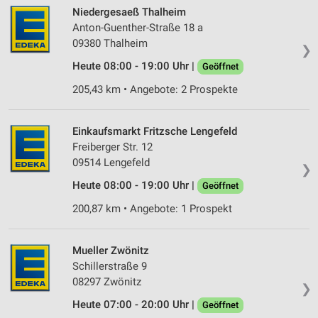
Quellen
Niedergesaeß Thalheim
Anton-Guenther-Straße 18 a
Entwicklung und Verbesserung der Angebote
09380 Thalheim
❯
Verwendung reduzierter Daten zur Auswahl von
Heute 08:00 - 19:00 Uhr |
Geöffnet
Inhalten
205,43 km • Angebote: 2 Prospekte
IAB-Besonderheiten:
Verwendung genauer Standortdaten
Einkaufsmarkt Fritzsche Lengefeld
Freiberger Str. 12
Geräte anhand von aktiv angeforderten
09514 Lengefeld
Informationen identifizieren
❯
Heute 08:00 - 19:00 Uhr |
Geöffnet
Nicht-IAB-Verarbeitungszwecke:
200,87 km • Angebote: 1 Prospekt
Notwendig
Performance
Mueller Zwönitz
Schillerstraße 9
Funktional
08297 Zwönitz
❯
Werbung
Heute 07:00 - 20:00 Uhr |
Geöffnet