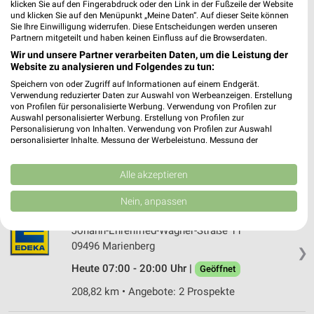
klicken Sie auf den Fingerabdruck oder den Link in der Fußzeile der Website
09235 Burkhardtsdorf
❯
und klicken Sie auf den Menüpunkt „Meine Daten“. Auf dieser Seite können
Sie Ihre Einwilligung widerrufen. Diese Entscheidungen werden unseren
Heute 07:00 - 20:00 Uhr |
Geöffnet
Partnern mitgeteilt und haben keinen Einfluss auf die Browserdaten.
Wir und unsere Partner verarbeiten Daten, um die Leistung der
201,25 km • Angebote: 2 Prospekte
Website zu analysieren und Folgendes zu tun:
Speichern von oder Zugriff auf Informationen auf einem Endgerät.
Verwendung reduzierter Daten zur Auswahl von Werbeanzeigen. Erstellung
EDEKA Meyer Marienberg
von Profilen für personalisierte Werbung. Verwendung von Profilen zur
J.-E.-Wagner-Straße 11
Auswahl personalisierter Werbung. Erstellung von Profilen zur
09496 Marienberg
Personalisierung von Inhalten. Verwendung von Profilen zur Auswahl
❯
personalisierter Inhalte. Messung der Werbeleistung. Messung der
Heute 07:00 - 20:00 Uhr |
Geöffnet
Performance von Inhalten. Analyse von Zielgruppen durch Statistiken oder
Kombinationen von Daten aus verschiedenen Quellen. Entwicklung und
208,84 km • Angebote: 1 Prospekt
Verbesserung der Angebote. Verwendung reduzierter Daten zur Auswahl
Alle akzeptieren
von Inhalten.
Daten können außerhalb der Europäischen Union weitergegeben und in die
Nein, anpassen
USA gesendet werden.
Meyer Marienberg
Ihre Einwilligung und die cookie Richtlinie gelten ausschließlich für diese
Johann-Ehrenfried-Wagner-Straße 11
Website/App.
09496 Marienberg
❯
Partnerliste anzeigen (1 IAB-Anbieter)
Heute 07:00 - 20:00 Uhr |
Geöffnet
Wir nutzen Ihre Daten für folgende Zwecke:
IAB-Verarbeitungszwecke:
208,82 km • Angebote: 2 Prospekte
Speichern von oder Zugriff auf Informationen