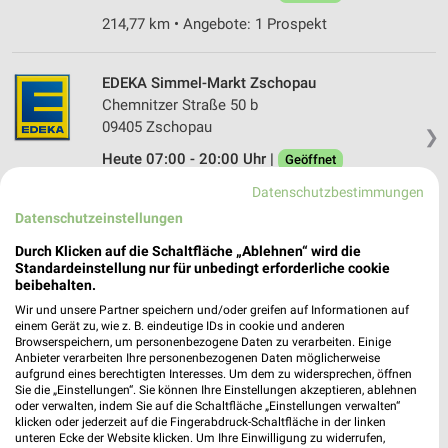
214,77 km • Angebote: 1 Prospekt
EDEKA Simmel-Markt Zschopau
Chemnitzer Straße 50 b
09405 Zschopau
❯
Heute 07:00 - 20:00 Uhr |
Geöffnet
198,19 km • Angebote: 1 Prospekt
Datenschutzbestimmungen
Datenschutzeinstellungen
Glaeßer Annaberg-Buchholz
Durch Klicken auf die Schaltfläche „Ablehnen“ wird die
Standardeinstellung nur für unbedingt erforderliche cookie
B.-Uthmann-Ring 46
beibehalten.
09456 Annaberg-Buchholz
❯
Wir und unsere Partner speichern und/oder greifen auf Informationen auf
Heute 07:00 - 20:00 Uhr |
einem Gerät zu, wie z. B. eindeutige IDs in cookie und anderen
Geöffnet
Browserspeichern, um personenbezogene Daten zu verarbeiten. Einige
215,86 km • Angebote: 2 Prospekte
Anbieter verarbeiten Ihre personenbezogenen Daten möglicherweise
aufgrund eines berechtigten Interesses. Um dem zu widersprechen, öffnen
Sie die „Einstellungen“. Sie können Ihre Einstellungen akzeptieren, ablehnen
oder verwalten, indem Sie auf die Schaltfläche „Einstellungen verwalten“
Pröger Burkhardtsdorf
klicken oder jederzeit auf die Fingerabdruck-Schaltfläche in der linken
unteren Ecke der Website klicken. Um Ihre Einwilligung zu widerrufen,
Untere Hauptstraße 39