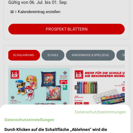
Gültig von 06. Jul. bis 01. Sep.
📅
Kalendereintrag erstellen
PROSPEKT BLÄTTERN
SCHULANFANG
SCHULE
KINDERMODE & SPIELZEUG
SOMME
Datenschutzbestimmungen
Datenschutzeinstellungen
Durch Klicken auf die Schaltfläche „Ablehnen“ wird die