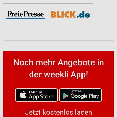
Noch mehr Angebote in
der weekli App!
Jetzt kostenlos laden