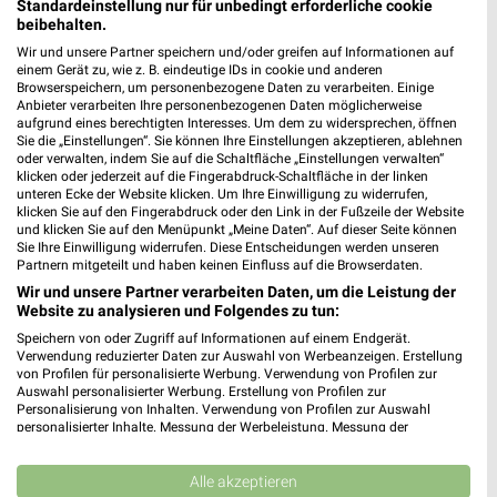
Standardeinstellung nur für unbedingt erforderliche cookie
beibehalten.
Wir und unsere Partner speichern und/oder greifen auf Informationen auf
einem Gerät zu, wie z. B. eindeutige IDs in cookie und anderen
Browserspeichern, um personenbezogene Daten zu verarbeiten. Einige
Jetzt alle "Schulanfang" Themen entdecken!
Anbieter verarbeiten Ihre personenbezogenen Daten möglicherweise
aufgrund eines berechtigten Interesses. Um dem zu widersprechen, öffnen
Sie die „Einstellungen“. Sie können Ihre Einstellungen akzeptieren, ablehnen
oder verwalten, indem Sie auf die Schaltfläche „Einstellungen verwalten“
klicken oder jederzeit auf die Fingerabdruck-Schaltfläche in der linken
unteren Ecke der Website klicken. Um Ihre Einwilligung zu widerrufen,
MEHR PROSPEKTE
klicken Sie auf den Fingerabdruck oder den Link in der Fußzeile der Website
und klicken Sie auf den Menüpunkt „Meine Daten“. Auf dieser Seite können
Sie Ihre Einwilligung widerrufen. Diese Entscheidungen werden unseren
Partnern mitgeteilt und haben keinen Einfluss auf die Browserdaten.
Wir und unsere Partner verarbeiten Daten, um die Leistung der
Website zu analysieren und Folgendes zu tun:
Speichern von oder Zugriff auf Informationen auf einem Endgerät.
weekli - Prospekte & Angebote App
Verwendung reduzierter Daten zur Auswahl von Werbeanzeigen. Erstellung
von Profilen für personalisierte Werbung. Verwendung von Profilen zur
Auswahl personalisierter Werbung. Erstellung von Profilen zur
Alle Kik Angebote immer griffbereit – mit der kostenlosen
Personalisierung von Inhalten. Verwendung von Profilen zur Auswahl
weekli App für iOS & Android.
personalisierter Inhalte. Messung der Werbeleistung. Messung der
Performance von Inhalten. Analyse von Zielgruppen durch Statistiken oder
Kombinationen von Daten aus verschiedenen Quellen. Entwicklung und
✔
Standortgenaue Angebote
Verbesserung der Angebote. Verwendung reduzierter Daten zur Auswahl
Alle akzeptieren
✔
Folge deinem Lieblingshändler