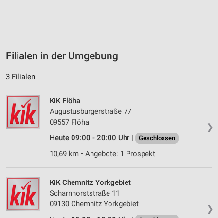
Verwendung von Profilen zur Auswahl
personalisierter Inhalte
Messung der Werbeleistung
Filialen in der Umgebung
Messung der Performance von Inhalten
3 Filialen
Analyse von Zielgruppen durch Statistiken oder
Kombinationen von Daten aus verschiedenen
Quellen
KiK Flöha
Augustusburgerstraße 77
Entwicklung und Verbesserung der Angebote
09557 Flöha
❯
Verwendung reduzierter Daten zur Auswahl von
Heute 09:00 - 20:00 Uhr |
Geschlossen
Inhalten
10,69 km • Angebote: 1 Prospekt
IAB-Besonderheiten:
Verwendung genauer Standortdaten
KiK Chemnitz Yorkgebiet
Scharnhorststraße 11
Geräte anhand von aktiv angeforderten
Informationen identifizieren
09130 Chemnitz Yorkgebiet
❯