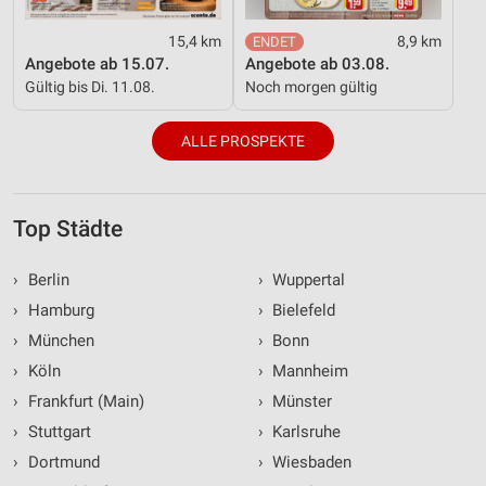
15,4 km
8,9 km
Angebote ab 15.07.
Angebote ab 03.08.
Gültig bis Di. 11.08.
Noch morgen gültig
ALLE PROSPEKTE
Top Städte
›
Berlin
›
Wuppertal
›
Hamburg
›
Bielefeld
›
München
›
Bonn
›
Köln
›
Mannheim
›
Frankfurt (Main)
›
Münster
›
Stuttgart
›
Karlsruhe
›
Dortmund
›
Wiesbaden