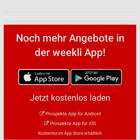
Noch mehr Angebote in
der weekli App!
Jetzt kostenlos laden
Prospekte App für Android
Prospekte App für iOS
Kostenlos im App Store erhältlich