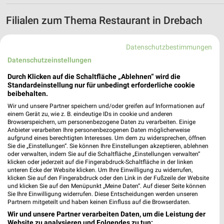
Filialen zum Thema Restaurant in Drebach
In der Kategorie Restaurant findest Du aktuelle Filialen und
Datenschutzbestimmungen
Öffnungszeiten von z.B. McDonald´s und Nordsee in der
Umgebung vom Drebach.
Datenschutzeinstellungen
Durch Klicken auf die Schaltfläche „Ablehnen“ wird die
Aktuelle Prospekte für Drebach und
Standardeinstellung nur für unbedingt erforderliche cookie
Umgebung
beibehalten.
Wir und unsere Partner speichern und/oder greifen auf Informationen auf
18 Prospekte
einem Gerät zu, wie z. B. eindeutige IDs in cookie und anderen
Browserspeichern, um personenbezogene Daten zu verarbeiten. Einige
Anbieter verarbeiten Ihre personenbezogenen Daten möglicherweise
hagebaumarkt
Lidl
aufgrund eines berechtigten Interesses. Um dem zu widersprechen, öffnen
Sie die „Einstellungen“. Sie können Ihre Einstellungen akzeptieren, ablehnen
oder verwalten, indem Sie auf die Schaltfläche „Einstellungen verwalten“
klicken oder jederzeit auf die Fingerabdruck-Schaltfläche in der linken
unteren Ecke der Website klicken. Um Ihre Einwilligung zu widerrufen,
klicken Sie auf den Fingerabdruck oder den Link in der Fußzeile der Website
und klicken Sie auf den Menüpunkt „Meine Daten“. Auf dieser Seite können
Sie Ihre Einwilligung widerrufen. Diese Entscheidungen werden unseren
Partnern mitgeteilt und haben keinen Einfluss auf die Browserdaten.
Wir und unsere Partner verarbeiten Daten, um die Leistung der
Website zu analysieren und Folgendes zu tun: