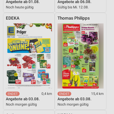
Angebote ab 01.08.
Angebote ab 06.08.
Inhalten
Noch heute gültig
Gültig bis Mi. 12.08.
IAB-Besonderheiten:
EDEKA
Thomas Philipps
Verwendung genauer Standortdaten
Geräte anhand von aktiv angeforderten
Informationen identifizieren
Nicht-IAB-Verarbeitungszwecke:
Notwendig
Performance
Funktional
Werbung
0,4 km
15,4 km
Angebote ab 03.08.
Angebote ab 03.08.
Noch morgen gültig
Noch morgen gültig