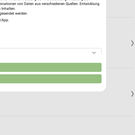
binationen von Daten aus verschiedenen Quellen. Entwicklung
 Inhalten.
gesendet werden.
e/App.
❯
n
❯