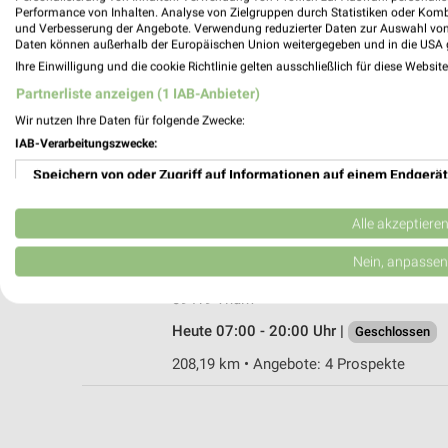
Performance von Inhalten. Analyse von Zielgruppen durch Statistiken oder Kom
und Verbesserung der Angebote. Verwendung reduzierter Daten zur Auswahl von
Daten können außerhalb der Europäischen Union weitergegeben und in die USA 
Ihre Einwilligung und die cookie Richtlinie gelten ausschließlich für diese Websit
ALDI Nord Ehrenfriedersdorf
Partnerliste anzeigen (1 IAB-Anbieter)
Chemnitzer Straße 52
Wir nutzen Ihre Daten für folgende Zwecke:
09427 Ehrenfriedersdorf
IAB-Verarbeitungszwecke:
Heute 07:00 - 20:00 Uhr |
Geschlossen
Speichern von oder Zugriff auf Informationen auf einem Endgerät
209,81 km • Angebote: 4 Prospekte
Verwendung reduzierter Daten zur Auswahl von Werbeanzeigen
Alle akzeptiere
Netto Marken-Discount Thum
Erstellung von Profilen für personalisierte Werbung
Nein, anpassen
Stollberger Str. 21
Verwendung von Profilen zur Auswahl personalisierter Werbung
09419 Thum
Heute 07:00 - 20:00 Uhr |
Geschlossen
Erstellung von Profilen zur Personalisierung von Inhalten
208,19 km • Angebote: 4 Prospekte
Verwendung von Profilen zur Auswahl personalisierter Inhalte
Messung der Werbeleistung