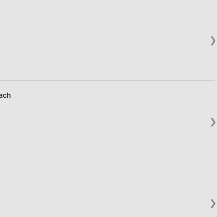
❯
ach
❯
❯