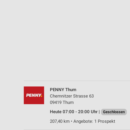
Messung der Performance von Inhalten
Analyse von Zielgruppen durch Statistiken oder Kombinationen 
Quellen
Entwicklung und Verbesserung der Angebote
Verwendung reduzierter Daten zur Auswahl von Inhalten
IAB-Besonderheiten:
Verwendung genauer Standortdaten
Geräte anhand von aktiv angeforderten Informationen identifizie
Nicht-IAB-Verarbeitungszwecke:
PENNY Thum
Notwendig
Chemnitzer Strasse 63
09419 Thum
Performance
Heute 07:00 - 20:00 Uhr |
Geschlossen
Funktional
207,40 km • Angebote: 1 Prospekt
Werbung