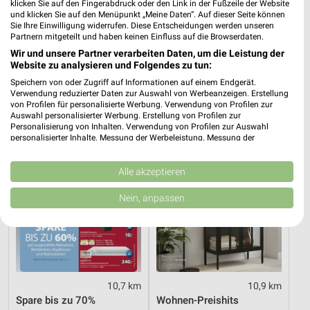
klicken Sie auf den Fingerabdruck oder den Link in der Fußzeile der Website
Möbel & Wohnen Angebote und Prospekte für
und klicken Sie auf den Menüpunkt „Meine Daten“. Auf dieser Seite können
Dietmannsried
Sie Ihre Einwilligung widerrufen. Diese Entscheidungen werden unseren
Partnern mitgeteilt und haben keinen Einfluss auf die Browserdaten.
17 Prospekte
Wir und unsere Partner verarbeiten Daten, um die Leistung der
Website zu analysieren und Folgendes zu tun:
JYSK
XXXLutz
Speichern von oder Zugriff auf Informationen auf einem Endgerät.
Verwendung reduzierter Daten zur Auswahl von Werbeanzeigen. Erstellung
von Profilen für personalisierte Werbung. Verwendung von Profilen zur
Auswahl personalisierter Werbung. Erstellung von Profilen zur
Personalisierung von Inhalten. Verwendung von Profilen zur Auswahl
personalisierter Inhalte. Messung der Werbeleistung. Messung der
Performance von Inhalten. Analyse von Zielgruppen durch Statistiken oder
Kombinationen von Daten aus verschiedenen Quellen. Entwicklung und
Verbesserung der Angebote. Verwendung reduzierter Daten zur Auswahl
Alle akzeptieren
von Inhalten.
Daten können außerhalb der Europäischen Union weitergegeben und in die
Nein, anpassen
USA gesendet werden.
Ihre Einwilligung und die cookie Richtlinie gelten ausschließlich für diese
Website/App.
Partnerliste anzeigen (1 IAB-Anbieter)
Wir nutzen Ihre Daten für folgende Zwecke:
IAB-Verarbeitungszwecke:
10,7 km
10,9 km
Spare bis zu 70%
Wohnen-Preishits
Speichern von oder Zugriff auf Informationen