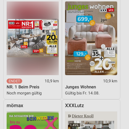
Quellen
Entwicklung und Verbesserung der Angebote
Verwendung reduzierter Daten zur Auswahl von
Inhalten
IAB-Besonderheiten:
Verwendung genauer Standortdaten
Geräte anhand von aktiv angeforderten
Informationen identifizieren
Nicht-IAB-Verarbeitungszwecke:
10,9 km
10,9 km
Notwendig
NR. 1 Beim Preis
Junges Wohnen
Noch morgen gültig
Gültig bis Fr. 14.08.
Performance
mömax
XXXLutz
Funktional
Werbung