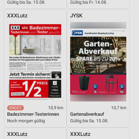
Gültig bis Sa. 15.08.
Gültig bis Fr. 14.08.
auf einem Endgerät
XXXLutz
JYSK
Verwendung reduzierter Daten zur Auswahl von
Werbeanzeigen
Erstellung von Profilen für personalisierte
Werbung
Verwendung von Profilen zur Auswahl
personalisierter Werbung
Erstellung von Profilen zur Personalisierung
von Inhalten
Verwendung von Profilen zur Auswahl
personalisierter Inhalte
Messung der Werbeleistung
10,9 km
10,7 km
Badezimmer-Testerinnen
Gartenabverkauf
Messung der Performance von Inhalten
Noch morgen gültig
Gültig bis Sa. 15.08.
Analyse von Zielgruppen durch Statistiken oder
XXXLutz
XXXLutz
Kombinationen von Daten aus verschiedenen