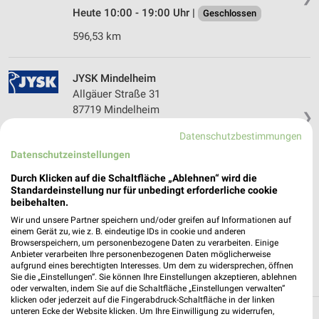
Heute 10:00 - 19:00 Uhr |
Geschlossen
596,53 km
JYSK Mindelheim
Allgäuer Straße 31
87719 Mindelheim
❯
Heute 10:00 - 18:30 Uhr |
Geschlossen
Datenschutzbestimmungen
Datenschutzeinstellungen
538,22 km • Angebote: 2 Prospekte
Durch Klicken auf die Schaltfläche „Ablehnen“ wird die
Standardeinstellung nur für unbedingt erforderliche cookie
Matratzen Concord Sonthofen
beibehalten.
Jahnstraße 1
Wir und unsere Partner speichern und/oder greifen auf Informationen auf
87527 Sonthofen
einem Gerät zu, wie z. B. eindeutige IDs in cookie und anderen
❯
Browserspeichern, um personenbezogene Daten zu verarbeiten. Einige
Heute 10:00 - 19:00 Uhr |
Geschlossen
Anbieter verarbeiten Ihre personenbezogenen Daten möglicherweise
aufgrund eines berechtigten Interesses. Um dem zu widersprechen, öffnen
599,18 km
Sie die „Einstellungen“. Sie können Ihre Einstellungen akzeptieren, ablehnen
oder verwalten, indem Sie auf die Schaltfläche „Einstellungen verwalten“
klicken oder jederzeit auf die Fingerabdruck-Schaltfläche in der linken
unteren Ecke der Website klicken. Um Ihre Einwilligung zu widerrufen,