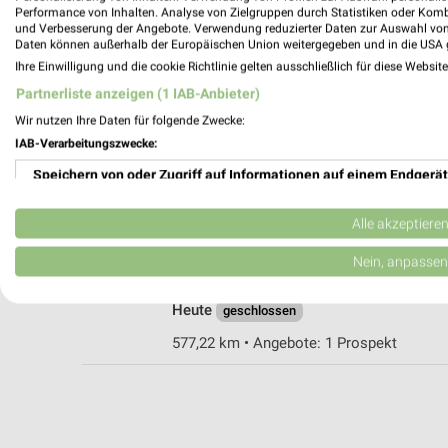
Performance von Inhalten. Analyse von Zielgruppen durch Statistiken oder Kom
und Verbesserung der Angebote. Verwendung reduzierter Daten zur Auswahl von
Daten können außerhalb der Europäischen Union weitergegeben und in die USA 
KRAUS Kempten
Ihre Einwilligung und die cookie Richtlinie gelten ausschließlich für diese Websit
Sandstr. 8-10
Partnerliste anzeigen (1 IAB-Anbieter)
87439 Kempten
Wir nutzen Ihre Daten für folgende Zwecke:
Heute
geschlossen
IAB-Verarbeitungszwecke:
576,94 km • Angebote: 1 Prospekt
Speichern von oder Zugriff auf Informationen auf einem Endgerät
Verwendung reduzierter Daten zur Auswahl von Werbeanzeigen
Alle akzeptiere
MediaMarkt Saturn Kempten/Allgäu
August-Fischer-Platz 1
Erstellung von Profilen für personalisierte Werbung
Nein, anpassen
87435 Kempten/Allgäu
Verwendung von Profilen zur Auswahl personalisierter Werbung
Heute
geschlossen
Erstellung von Profilen zur Personalisierung von Inhalten
577,22 km • Angebote: 1 Prospekt
Verwendung von Profilen zur Auswahl personalisierter Inhalte
Messung der Werbeleistung