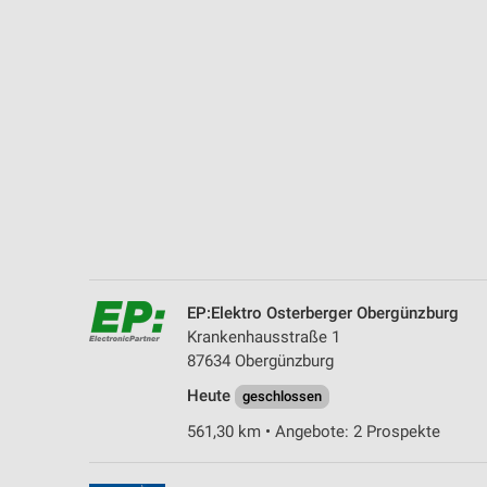
Messung der Performance von Inhalten
Analyse von Zielgruppen durch Statistiken oder Kombinationen 
Quellen
Entwicklung und Verbesserung der Angebote
Verwendung reduzierter Daten zur Auswahl von Inhalten
IAB-Besonderheiten:
Verwendung genauer Standortdaten
Geräte anhand von aktiv angeforderten Informationen identifizie
EP:Elektro Osterberger Obergünzburg
Nicht-IAB-Verarbeitungszwecke:
Krankenhausstraße 1
Notwendig
87634 Obergünzburg
Heute
Performance
geschlossen
561,30 km • Angebote: 2 Prospekte
Funktional
Werbung