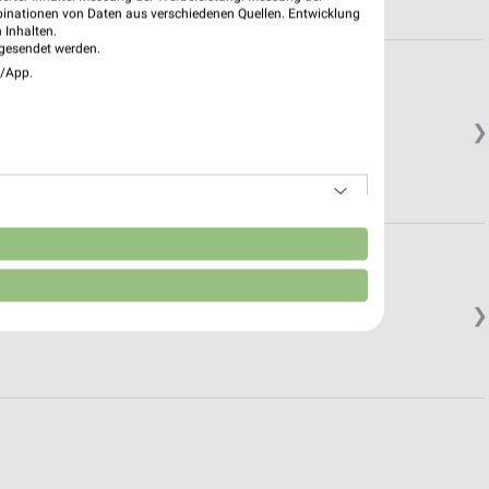
binationen von Daten aus verschiedenen Quellen. Entwicklung
 Inhalten.
gesendet werden.
e/App.
❯
n
❯