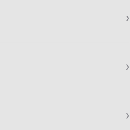
❯
❯
❯