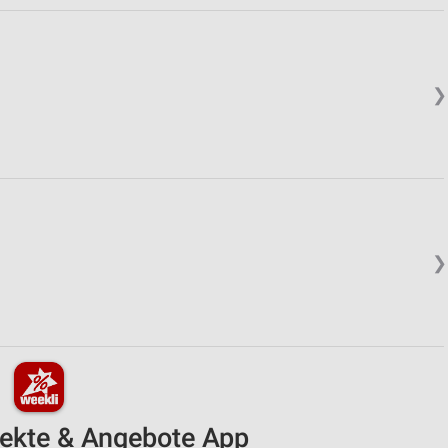
❯
❯
pekte & Angebote App