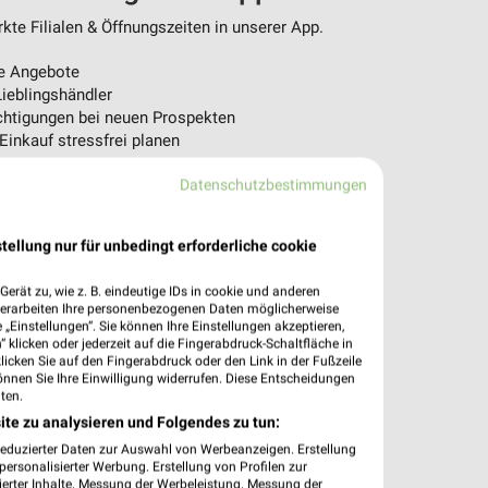
te Filialen & Öffnungszeiten in unserer App.
e Angebote
ieblingshändler
htigungen bei neuen Prospekten
 Einkauf stressfrei planen
 App jetzt laden oder QR-Code scannen.
Datenschutzbestimmungen
tellung nur für unbedingt erforderliche cookie
erät zu, wie z. B. eindeutige IDs in cookie und anderen
verarbeiten Ihre personenbezogenen Daten möglicherweise
„Einstellungen“. Sie können Ihre Einstellungen akzeptieren,
 klicken oder jederzeit auf die Fingerabdruck-Schaltfläche in
klicken Sie auf den Fingerabdruck oder den Link in der Fußzeile
önnen Sie Ihre Einwilligung widerrufen. Diese Entscheidungen
ten.
ite zu analysieren und Folgendes zu tun:
reduzierter Daten zur Auswahl von Werbeanzeigen. Erstellung
ersonalisierter Werbung. Erstellung von Profilen zur
ierter Inhalte. Messung der Werbeleistung. Messung der