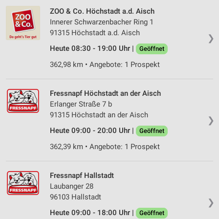
ZOO & Co. Höchstadt a.d. Aisch
Erstellung von Profilen zur Personalisierung
von Inhalten
Innerer Schwarzenbacher Ring 1
91315 Höchstadt a.d. Aisch
❯
Verwendung von Profilen zur Auswahl
Heute 08:30 - 19:00 Uhr |
personalisierter Inhalte
Geöffnet
362,98 km • Angebote: 1 Prospekt
Messung der Werbeleistung
Messung der Performance von Inhalten
Fressnapf Höchstadt an der Aisch
Erlanger Straße 7 b
Analyse von Zielgruppen durch Statistiken oder
91315 Höchstadt an der Aisch
Kombinationen von Daten aus verschiedenen
❯
Quellen
Heute 09:00 - 20:00 Uhr |
Geöffnet
Entwicklung und Verbesserung der Angebote
362,39 km • Angebote: 1 Prospekt
Verwendung reduzierter Daten zur Auswahl von
Inhalten
Fressnapf Hallstadt
Laubanger 28
IAB-Besonderheiten:
96103 Hallstadt
❯
Verwendung genauer Standortdaten
Heute 09:00 - 18:00 Uhr |
Geöffnet