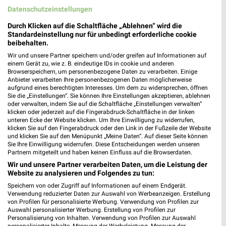
Datenschutzeinstellungen
Durch Klicken auf die Schaltfläche „Ablehnen“ wird die
Fressnapf Bad Windsheim
Standardeinstellung nur für unbedingt erforderliche cookie
Nürnberger Straße 1-3
beibehalten.
91438 Bad Windsheim
❯
Wir und unsere Partner speichern und/oder greifen auf Informationen auf
einem Gerät zu, wie z. B. eindeutige IDs in cookie und anderen
Heute 09:00 - 19:00 Uhr |
Geöffnet
Browserspeichern, um personenbezogene Daten zu verarbeiten. Einige
Anbieter verarbeiten Ihre personenbezogenen Daten möglicherweise
395,00 km • Angebote: 1 Prospekt
aufgrund eines berechtigten Interesses. Um dem zu widersprechen, öffnen
Sie die „Einstellungen“. Sie können Ihre Einstellungen akzeptieren, ablehnen
oder verwalten, indem Sie auf die Schaltfläche „Einstellungen verwalten“
klicken oder jederzeit auf die Fingerabdruck-Schaltfläche in der linken
Fressnapf Neustadt Aisch
unteren Ecke der Website klicken. Um Ihre Einwilligung zu widerrufen,
Riedweg 10
klicken Sie auf den Fingerabdruck oder den Link in der Fußzeile der Website
91413 Neustadt Aisch
und klicken Sie auf den Menüpunkt „Meine Daten“. Auf dieser Seite können
❯
Sie Ihre Einwilligung widerrufen. Diese Entscheidungen werden unseren
Heute 09:00 - 19:00 Uhr |
Geöffnet
Partnern mitgeteilt und haben keinen Einfluss auf die Browserdaten.
Wir und unsere Partner verarbeiten Daten, um die Leistung der
381,15 km • Angebote: 1 Prospekt
Website zu analysieren und Folgendes zu tun:
Speichern von oder Zugriff auf Informationen auf einem Endgerät.
Verwendung reduzierter Daten zur Auswahl von Werbeanzeigen. Erstellung
Fressnapf Bad Mergentheim GmbH - Markt Bad
von Profilen für personalisierte Werbung. Verwendung von Profilen zur
Mergentheim
Auswahl personalisierter Werbung. Erstellung von Profilen zur
Personalisierung von Inhalten. Verwendung von Profilen zur Auswahl
Herrenwiesenstraße
personalisierter Inhalte. Messung der Werbeleistung. Messung der