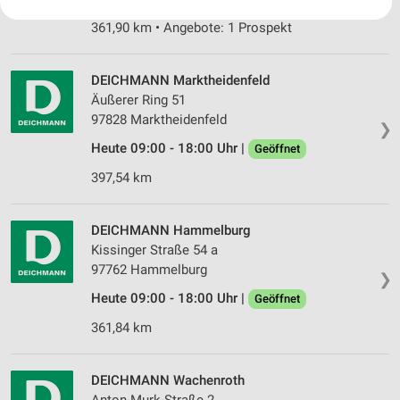
Ihre Einwilligung und die cookie Richtlinie gelten ausschließlich für diese
Website/App.
361,90 km • Angebote: 1 Prospekt
Partnerliste anzeigen (1 IAB-Anbieter)
Wir nutzen Ihre Daten für folgende Zwecke:
DEICHMANN Marktheidenfeld
IAB-Verarbeitungszwecke:
Äußerer Ring 51
97828 Marktheidenfeld
Speichern von oder Zugriff auf Informationen
❯
auf einem Endgerät
Heute 09:00 - 18:00 Uhr |
Geöffnet
Verwendung reduzierter Daten zur Auswahl von
397,54 km
Werbeanzeigen
Erstellung von Profilen für personalisierte
DEICHMANN Hammelburg
Werbung
Kissinger Straße 54 a
97762 Hammelburg
Verwendung von Profilen zur Auswahl
❯
personalisierter Werbung
Heute 09:00 - 18:00 Uhr |
Geöffnet
Erstellung von Profilen zur Personalisierung
361,84 km
von Inhalten
Verwendung von Profilen zur Auswahl
DEICHMANN Wachenroth
personalisierter Inhalte