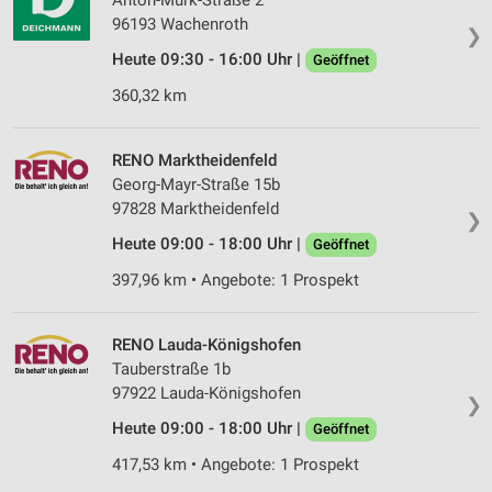
Anton-Murk-Straße 2
96193 Wachenroth
❯
Messung der Werbeleistung
Heute 09:30 - 16:00 Uhr |
Geöffnet
Messung der Performance von Inhalten
360,32 km
Analyse von Zielgruppen durch Statistiken oder
Kombinationen von Daten aus verschiedenen
RENO Marktheidenfeld
Quellen
Georg-Mayr-Straße 15b
97828 Marktheidenfeld
Entwicklung und Verbesserung der Angebote
❯
Heute 09:00 - 18:00 Uhr |
Geöffnet
Verwendung reduzierter Daten zur Auswahl von
Inhalten
397,96 km • Angebote: 1 Prospekt
IAB-Besonderheiten:
Verwendung genauer Standortdaten
RENO Lauda-Königshofen
Tauberstraße 1b
Geräte anhand von aktiv angeforderten
97922 Lauda-Königshofen
❯
Informationen identifizieren
Heute 09:00 - 18:00 Uhr |
Geöffnet
Nicht-IAB-Verarbeitungszwecke:
417,53 km • Angebote: 1 Prospekt
Notwendig