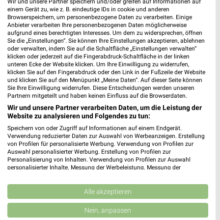
Wir und unsere Partner speichern und/oder greifen auf Informationen auf
einem Gerät zu, wie z. B. eindeutige IDs in cookie und anderen
RENO Haßfurt
Browserspeichern, um personenbezogene Daten zu verarbeiten. Einige
Anbieter verarbeiten Ihre personenbezogenen Daten möglicherweise
Godelstatt 10
aufgrund eines berechtigten Interesses. Um dem zu widersprechen, öffnen
97437 Haßfurt
Sie die „Einstellungen“. Sie können Ihre Einstellungen akzeptieren, ablehnen
❯
oder verwalten, indem Sie auf die Schaltfläche „Einstellungen verwalten“
Heute 09:00 - 18:00 Uhr |
Geöffnet
klicken oder jederzeit auf die Fingerabdruck-Schaltfläche in der linken
unteren Ecke der Website klicken. Um Ihre Einwilligung zu widerrufen,
340,76 km • Angebote: 1 Prospekt
klicken Sie auf den Fingerabdruck oder den Link in der Fußzeile der Website
und klicken Sie auf den Menüpunkt „Meine Daten“. Auf dieser Seite können
Sie Ihre Einwilligung widerrufen. Diese Entscheidungen werden unseren
Partnern mitgeteilt und haben keinen Einfluss auf die Browserdaten.
DEICHMANN Bad Windsheim
Wir und unsere Partner verarbeiten Daten, um die Leistung der
Rothenburger Straße 47
Website zu analysieren und Folgendes zu tun:
91438 Bad Windsheim
❯
Speichern von oder Zugriff auf Informationen auf einem Endgerät.
Heute 09:00 - 19:00 Uhr |
Verwendung reduzierter Daten zur Auswahl von Werbeanzeigen. Erstellung
Geöffnet
von Profilen für personalisierte Werbung. Verwendung von Profilen zur
Auswahl personalisierter Werbung. Erstellung von Profilen zur
395,69 km
Personalisierung von Inhalten. Verwendung von Profilen zur Auswahl
personalisierter Inhalte. Messung der Werbeleistung. Messung der
Performance von Inhalten. Analyse von Zielgruppen durch Statistiken oder
RENO Hammelburg
Kombinationen von Daten aus verschiedenen Quellen. Entwicklung und
Verbesserung der Angebote. Verwendung reduzierter Daten zur Auswahl
Alle akzeptieren
Kissinger Straße 54a
von Inhalten.
97762 Hammelburg
❯
Daten können außerhalb der Europäischen Union weitergegeben und in die
Nein, anpassen
USA gesendet werden.
Heute 09:00 - 18:00 Uhr |
Geöffnet