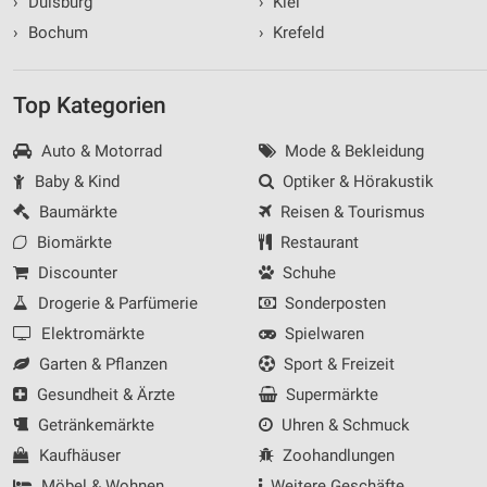
›
Duisburg
›
Kiel
›
Bochum
›
Krefeld
Top Kategorien
Auto & Motorrad
Mode & Bekleidung
Baby & Kind
Optiker & Hörakustik
Baumärkte
Reisen & Tourismus
Biomärkte
Restaurant
Discounter
Schuhe
Drogerie & Parfümerie
Sonderposten
Elektromärkte
Spielwaren
Garten & Pflanzen
Sport & Freizeit
Gesundheit & Ärzte
Supermärkte
Getränkemärkte
Uhren & Schmuck
Kaufhäuser
Zoohandlungen
Möbel & Wohnen
Weitere Geschäfte