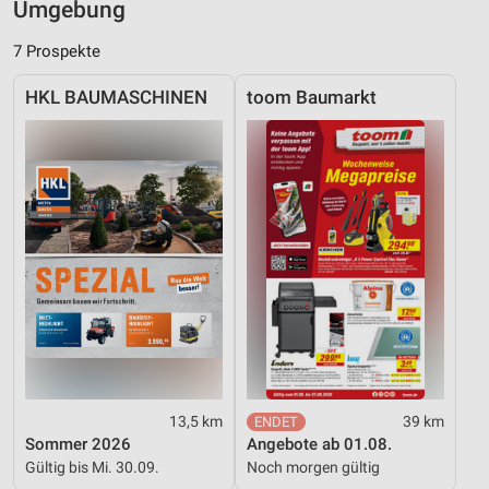
Umgebung
Messung der Performance von Inhalten
7 Prospekte
Analyse von Zielgruppen durch Statistiken oder
Kombinationen von Daten aus verschiedenen
Quellen
HKL BAUMASCHINEN
toom Baumarkt
Entwicklung und Verbesserung der Angebote
Verwendung reduzierter Daten zur Auswahl von
Inhalten
IAB-Besonderheiten:
Verwendung genauer Standortdaten
Geräte anhand von aktiv angeforderten
Informationen identifizieren
Nicht-IAB-Verarbeitungszwecke:
Notwendig
13,5 km
39 km
Sommer 2026
Angebote ab 01.08.
Performance
Gültig bis Mi. 30.09.
Noch morgen gültig