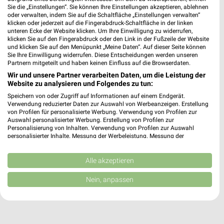
Heute 08:00 - 20:00 Uhr |
Sie die „Einstellungen“. Sie können Ihre Einstellungen akzeptieren, ablehnen
Geschlossen
oder verwalten, indem Sie auf die Schaltfläche „Einstellungen verwalten“
klicken oder jederzeit auf die Fingerabdruck-Schaltfläche in der linken
59,64 km
unteren Ecke der Website klicken. Um Ihre Einwilligung zu widerrufen,
klicken Sie auf den Fingerabdruck oder den Link in der Fußzeile der Website
und klicken Sie auf den Menüpunkt „Meine Daten“. Auf dieser Seite können
Globus Baumarkt Forchheim
Sie Ihre Einwilligung widerrufen. Diese Entscheidungen werden unseren
Partnern mitgeteilt und haben keinen Einfluss auf die Browserdaten.
Willy-Brandt-Allee 1
Wir und unsere Partner verarbeiten Daten, um die Leistung der
91301 Forchheim
❯
Website zu analysieren und Folgendes zu tun:
Heute 08:00 - 20:00 Uhr |
Geschlossen
Speichern von oder Zugriff auf Informationen auf einem Endgerät.
Verwendung reduzierter Daten zur Auswahl von Werbeanzeigen. Erstellung
65,69 km
von Profilen für personalisierte Werbung. Verwendung von Profilen zur
Auswahl personalisierter Werbung. Erstellung von Profilen zur
Personalisierung von Inhalten. Verwendung von Profilen zur Auswahl
personalisierter Inhalte. Messung der Werbeleistung. Messung der
Performance von Inhalten. Analyse von Zielgruppen durch Statistiken oder
Kombinationen von Daten aus verschiedenen Quellen. Entwicklung und
Verbesserung der Angebote. Verwendung reduzierter Daten zur Auswahl
Alle akzeptieren
von Inhalten.
Daten können außerhalb der Europäischen Union weitergegeben und in die
Nein, anpassen
USA gesendet werden.
Ihre Einwilligung und die cookie Richtlinie gelten ausschließlich für diese
Website/App.
Partnerliste anzeigen (1 IAB-Anbieter)