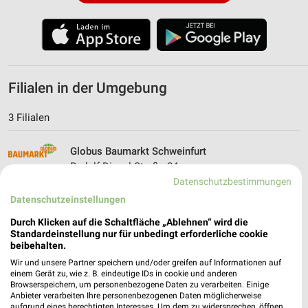
Filialen in der Umgebung
3 Filialen
Globus Baumarkt Schweinfurt
Rudolf-Diesel-Straße 24
97424 Schweinfurt
Datenschutzbestimmungen
❯
Datenschutzeinstellungen
Heute 07:00 - 20:00 Uhr |
Geschlossen
Durch Klicken auf die Schaltfläche „Ablehnen“ wird die
34,86 km
Standardeinstellung nur für unbedingt erforderliche cookie
beibehalten.
Wir und unsere Partner speichern und/oder greifen auf Informationen auf
Globus Baumarkt Künzelsau
einem Gerät zu, wie z. B. eindeutige IDs in cookie und anderen
Würzburger Strasse 26
Browserspeichern, um personenbezogene Daten zu verarbeiten. Einige
74653 Künzelsau
Anbieter verarbeiten Ihre personenbezogenen Daten möglicherweise
❯
aufgrund eines berechtigten Interesses. Um dem zu widersprechen, öffnen