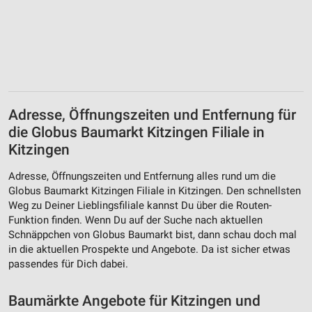
Wir nutzen Ihre Daten für folgende Zwecke:
IAB-Verarbeitungszwecke:
Speichern von oder Zugriff auf Informationen
auf einem Endgerät
Verwendung reduzierter Daten zur Auswahl von
Werbeanzeigen
Adresse, Öffnungszeiten und Entfernung für
Erstellung von Profilen für personalisierte
die Globus Baumarkt Kitzingen Filiale in
Werbung
Kitzingen
Verwendung von Profilen zur Auswahl
Adresse, Öffnungszeiten und Entfernung alles rund um die
personalisierter Werbung
Globus Baumarkt Kitzingen Filiale in Kitzingen. Den schnellsten
Weg zu Deiner Lieblingsfiliale kannst Du über die Routen-
Erstellung von Profilen zur Personalisierung
von Inhalten
Funktion finden. Wenn Du auf der Suche nach aktuellen
Schnäppchen von Globus Baumarkt bist, dann schau doch mal
Verwendung von Profilen zur Auswahl
in die aktuellen Prospekte und Angebote. Da ist sicher etwas
personalisierter Inhalte
passendes für Dich dabei.
Messung der Werbeleistung
Baumärkte Angebote für Kitzingen und