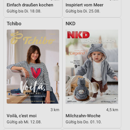
Werbung
Einfach draußen kochen
Inspiriert vom Meer
Gültig bis Di. 18.08.
Gültig bis Di. 25.08.
Verwendung von Profilen zur Auswahl
personalisierter Werbung
Tchibo
NKD
Erstellung von Profilen zur Personalisierung
von Inhalten
Verwendung von Profilen zur Auswahl
personalisierter Inhalte
Messung der Werbeleistung
Messung der Performance von Inhalten
Analyse von Zielgruppen durch Statistiken oder
Kombinationen von Daten aus verschiedenen
Quellen
Entwicklung und Verbesserung der Angebote
3 km
4,5 km
Voilà, c’est moi
Milchzahn-Woche
Verwendung reduzierter Daten zur Auswahl von
Gültig ab Mi. 12.08.
Gültig bis Do. 01.10.
Inhalten