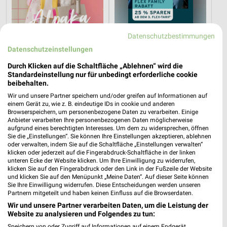
Datenschutzbestimmungen
Datenschutzeinstellungen
3 km
3 km
Durch Klicken auf die Schaltfläche „Ablehnen“ wird die
Standardeinstellung nur für unbedingt erforderliche cookie
Alpaka cleaning collection
Tchibo Mobil
beibehalten.
Gültig bis Di. 01.09.
Noch heute gültig
Wir und unsere Partner speichern und/oder greifen auf Informationen auf
einem Gerät zu, wie z. B. eindeutige IDs in cookie und anderen
Kik
Jeans Fritz
Browserspeichern, um personenbezogene Daten zu verarbeiten. Einige
Anbieter verarbeiten Ihre personenbezogenen Daten möglicherweise
aufgrund eines berechtigten Interesses. Um dem zu widersprechen, öffnen
Sie die „Einstellungen“. Sie können Ihre Einstellungen akzeptieren, ablehnen
oder verwalten, indem Sie auf die Schaltfläche „Einstellungen verwalten“
klicken oder jederzeit auf die Fingerabdruck-Schaltfläche in der linken
unteren Ecke der Website klicken. Um Ihre Einwilligung zu widerrufen,
klicken Sie auf den Fingerabdruck oder den Link in der Fußzeile der Website
und klicken Sie auf den Menüpunkt „Meine Daten“. Auf dieser Seite können
Sie Ihre Einwilligung widerrufen. Diese Entscheidungen werden unseren
Partnern mitgeteilt und haben keinen Einfluss auf die Browserdaten.
Wir und unsere Partner verarbeiten Daten, um die Leistung der
Website zu analysieren und Folgendes zu tun:
Speichern von oder Zugriff auf Informationen auf einem Endgerät.