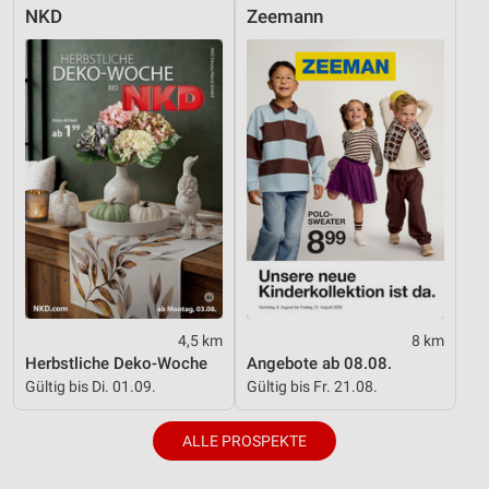
NKD
Zeemann
IAB-Besonderheiten:
Verwendung genauer Standortdaten
Geräte anhand von aktiv angeforderten
Informationen identifizieren
Nicht-IAB-Verarbeitungszwecke:
Notwendig
Performance
Funktional
Werbung
4,5 km
8 km
Herbstliche Deko-Woche
Angebote ab 08.08.
Gültig bis Di. 01.09.
Gültig bis Fr. 21.08.
ALLE PROSPEKTE