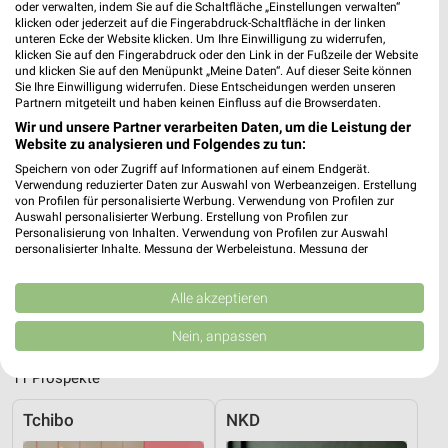
oder verwalten, indem Sie auf die Schaltfläche „Einstellungen verwalten“
klicken oder jederzeit auf die Fingerabdruck-Schaltfläche in der linken
unteren Ecke der Website klicken. Um Ihre Einwilligung zu widerrufen,
klicken Sie auf den Fingerabdruck oder den Link in der Fußzeile der Website
und klicken Sie auf den Menüpunkt „Meine Daten“. Auf dieser Seite können
Sie Ihre Einwilligung widerrufen. Diese Entscheidungen werden unseren
Adresse, Öffnungszeiten und Route für die
Partnern mitgeteilt und haben keinen Einfluss auf die Browserdaten.
H&M Filiale in Berlin
Wir und unsere Partner verarbeiten Daten, um die Leistung der
Website zu analysieren und Folgendes zu tun:
Egal ob Adresse, Öffnungszeiten oder Route, hier findest Du
Speichern von oder Zugriff auf Informationen auf einem Endgerät.
alles zur H&M Filiale in Berlin. Die aktuellsten Angebote kannst
Verwendung reduzierter Daten zur Auswahl von Werbeanzeigen. Erstellung
Du Dir in den neuesten Prospekten anschauen. Wenn Du ein
von Profilen für personalisierte Werbung. Verwendung von Profilen zur
Auswahl personalisierter Werbung. Erstellung von Profilen zur
schönes Schnäppchen gefunden hast, kannst Du über die
Personalisierung von Inhalten. Verwendung von Profilen zur Auswahl
Routen-Funktion den schnellsten Weg zu Deiner Lieblings-
personalisierter Inhalte. Messung der Werbeleistung. Messung der
Filiale von H&M finden.
Performance von Inhalten. Analyse von Zielgruppen durch Statistiken oder
Kombinationen von Daten aus verschiedenen Quellen. Entwicklung und
Verbesserung der Angebote. Verwendung reduzierter Daten zur Auswahl
Alle akzeptieren
Mode & Bekleidung Angebote für Berlin und
von Inhalten.
Daten können außerhalb der Europäischen Union weitergegeben und in die
Umgebung
Nein, anpassen
USA gesendet werden.
Ihre Einwilligung und die cookie Richtlinie gelten ausschließlich für diese
11 Prospekte
Website/App.
Partnerliste anzeigen (1 IAB-Anbieter)
Tchibo
NKD
Wir nutzen Ihre Daten für folgende Zwecke: