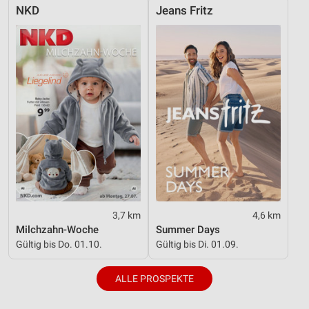
NKD
Jeans Fritz
Geräte anhand von aktiv angeforderten
Informationen identifizieren
Nicht-IAB-Verarbeitungszwecke:
Notwendig
Performance
Funktional
Werbung
3,7 km
4,6 km
Milchzahn-Woche
Summer Days
Gültig bis Do. 01.10.
Gültig bis Di. 01.09.
ALLE PROSPEKTE