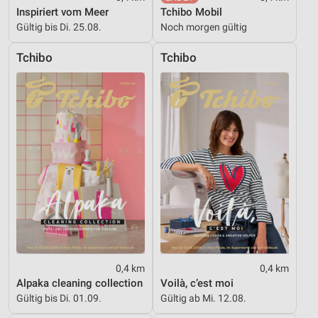
personalisierter Werbung
Inspiriert vom Meer
Tchibo Mobil
Gültig bis Di. 25.08.
Noch morgen gültig
Erstellung von Profilen zur Personalisierung
von Inhalten
Tchibo
Tchibo
Verwendung von Profilen zur Auswahl
personalisierter Inhalte
Messung der Werbeleistung
Messung der Performance von Inhalten
Analyse von Zielgruppen durch Statistiken oder
Kombinationen von Daten aus verschiedenen
Quellen
Entwicklung und Verbesserung der Angebote
Verwendung reduzierter Daten zur Auswahl von
Inhalten
0,4 km
0,4 km
Alpaka cleaning collection
Voilà, c’est moi
IAB-Besonderheiten:
Gültig bis Di. 01.09.
Gültig ab Mi. 12.08.
Verwendung genauer Standortdaten