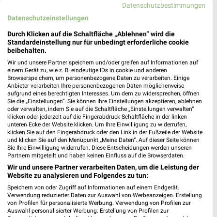
Datenschutzbestimmungen
Datenschutzeinstellungen
Durch Klicken auf die Schaltfläche „Ablehnen“ wird die
Standardeinstellung nur für unbedingt erforderliche cookie
beibehalten.
3,2 km
3,7 km
Wir und unsere Partner speichern und/oder greifen auf Informationen auf
einem Gerät zu, wie z. B. eindeutige IDs in cookie und anderen
Angebote ab 08.08.
Herbstliche Deko-Woche
Browserspeichern, um personenbezogene Daten zu verarbeiten. Einige
Gültig bis Fr. 21.08.
Gültig bis Di. 01.09.
Anbieter verarbeiten Ihre personenbezogenen Daten möglicherweise
aufgrund eines berechtigten Interesses. Um dem zu widersprechen, öffnen
Sie die „Einstellungen“. Sie können Ihre Einstellungen akzeptieren, ablehnen
Tchibo
Kik
oder verwalten, indem Sie auf die Schaltfläche „Einstellungen verwalten“
klicken oder jederzeit auf die Fingerabdruck-Schaltfläche in der linken
unteren Ecke der Website klicken. Um Ihre Einwilligung zu widerrufen,
klicken Sie auf den Fingerabdruck oder den Link in der Fußzeile der Website
und klicken Sie auf den Menüpunkt „Meine Daten“. Auf dieser Seite können
Sie Ihre Einwilligung widerrufen. Diese Entscheidungen werden unseren
Partnern mitgeteilt und haben keinen Einfluss auf die Browserdaten.
Wir und unsere Partner verarbeiten Daten, um die Leistung der
Website zu analysieren und Folgendes zu tun:
Speichern von oder Zugriff auf Informationen auf einem Endgerät.
Verwendung reduzierter Daten zur Auswahl von Werbeanzeigen. Erstellung
von Profilen für personalisierte Werbung. Verwendung von Profilen zur
Auswahl personalisierter Werbung. Erstellung von Profilen zur