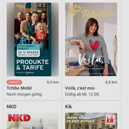
Verwendung reduzierter Daten zur Auswahl von
Werbeanzeigen
Erstellung von Profilen für personalisierte
Werbung
Verwendung von Profilen zur Auswahl
personalisierter Werbung
Erstellung von Profilen zur Personalisierung
von Inhalten
Verwendung von Profilen zur Auswahl
personalisierter Inhalte
6,6 km
6,6 km
Messung der Werbeleistung
Tchibo Mobil
Voilà, c’est moi
Noch morgen gültig
Gültig ab Mi. 12.08.
Messung der Performance von Inhalten
NKD
Kik
Analyse von Zielgruppen durch Statistiken oder
Kombinationen von Daten aus verschiedenen
Quellen