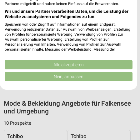
Partnern mitgeteilt und haben keinen Einfluss auf die Browserdaten.
Wir und unsere Partner verarbeiten Daten, um die Leistung der
Website zu analysieren und Folgendes zu tun:
Speichern von oder Zugriff auf Informationen auf einem Endgerät.
Verwendung reduzierter Daten zur Auswahl von Werbeanzeigen. Erstellung
Adresse, Öffnungszeiten und Entfernung für
von Profilen für personalisierte Werbung. Verwendung von Profilen zur
Auswahl personalisierter Werbung. Erstellung von Profilen zur
die Takko Fashion Filiale in Falkensee
Personalisierung von Inhalten. Verwendung von Profilen zur Auswahl
personalisierter Inhalte. Messung der Werbeleistung. Messung der
Adresse, Öffnungszeiten und Entfernung alles rund um die
Performance von Inhalten. Analyse von Zielgruppen durch Statistiken oder
Kombinationen von Daten aus verschiedenen Quellen. Entwicklung und
Takko Fashion Filiale in Falkensee. Den schnellsten Weg zu
Verbesserung der Angebote. Verwendung reduzierter Daten zur Auswahl
Alle akzeptieren
Deiner Lieblingsfiliale kannst Du über die Routen-Funktion
von Inhalten.
finden. Wenn Du auf der Suche nach aktuellen Schnäppchen von
Daten können außerhalb der Europäischen Union weitergegeben und in die
Nein, anpassen
USA gesendet werden.
Takko bist, dann schau doch mal in die aktuellen Prospekte und
Angebote. Da ist sicher etwas passendes für Dich dabei.
Ihre Einwilligung und die cookie Richtlinie gelten ausschließlich für diese
Website/App.
Partnerliste anzeigen (1 IAB-Anbieter)
Mode & Bekleidung Angebote für Falkensee
Wir nutzen Ihre Daten für folgende Zwecke:
und Umgebung
IAB-Verarbeitungszwecke:
10 Prospekte
Speichern von oder Zugriff auf Informationen
auf einem Endgerät
Tchibo
Tchibo