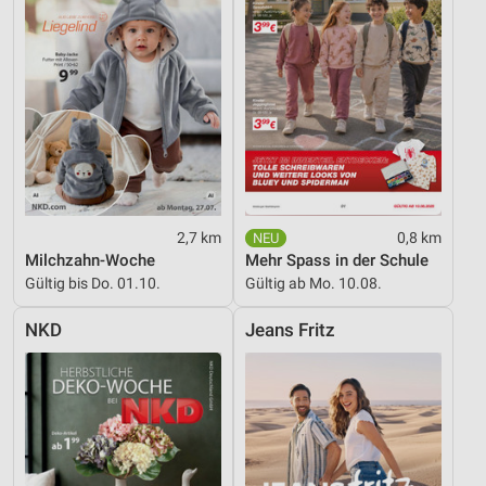
Entwicklung und Verbesserung der Angebote
Verwendung reduzierter Daten zur Auswahl von
Inhalten
IAB-Besonderheiten:
Verwendung genauer Standortdaten
Geräte anhand von aktiv angeforderten
Informationen identifizieren
2,7 km
0,8 km
Nicht-IAB-Verarbeitungszwecke:
Milchzahn-Woche
Mehr Spass in der Schule
Notwendig
Gültig bis Do. 01.10.
Gültig ab Mo. 10.08.
Performance
NKD
Jeans Fritz
Funktional
Werbung