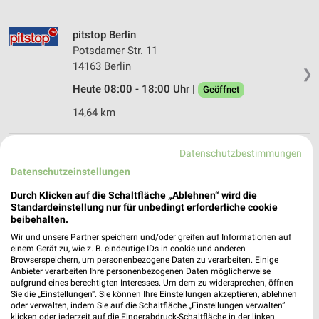
pitstop Berlin
Potsdamer Str. 11
14163 Berlin
❯
Heute 08:00 - 18:00 Uhr |
Geöffnet
14,64 km
Datenschutzbestimmungen
A.T.U Berlin - Zehlendorf
Potsdamer Straße 18
Datenschutzeinstellungen
14163 Berlin
❯
Durch Klicken auf die Schaltfläche „Ablehnen“ wird die
Standardeinstellung nur für unbedingt erforderliche cookie
Heute 07:30 - 18:00 Uhr |
Geöffnet
beibehalten.
14,49 km
Wir und unsere Partner speichern und/oder greifen auf Informationen auf
einem Gerät zu, wie z. B. eindeutige IDs in cookie und anderen
Browserspeichern, um personenbezogene Daten zu verarbeiten. Einige
Anbieter verarbeiten Ihre personenbezogenen Daten möglicherweise
Premio Reifen + Autoservice Berlin
aufgrund eines berechtigten Interesses. Um dem zu widersprechen, öffnen
Charlottenburg
Sie die „Einstellungen“. Sie können Ihre Einstellungen akzeptieren, ablehnen
Friedrich-Olbricht-Damm 81
oder verwalten, indem Sie auf die Schaltfläche „Einstellungen verwalten“
klicken oder jederzeit auf die Fingerabdruck-Schaltfläche in der linken