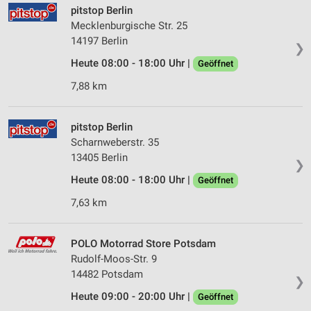
pitstop Berlin
Speichern von oder Zugriff auf Informationen
auf einem Endgerät
Mecklenburgische Str. 25
14197 Berlin
❯
Verwendung reduzierter Daten zur Auswahl von
Heute 08:00 - 18:00 Uhr |
Werbeanzeigen
Geöffnet
7,88 km
Erstellung von Profilen für personalisierte
Werbung
pitstop Berlin
Verwendung von Profilen zur Auswahl
Scharnweberstr. 35
personalisierter Werbung
13405 Berlin
❯
Erstellung von Profilen zur Personalisierung
Heute 08:00 - 18:00 Uhr |
Geöffnet
von Inhalten
7,63 km
Verwendung von Profilen zur Auswahl
personalisierter Inhalte
POLO Motorrad Store Potsdam
Messung der Werbeleistung
Rudolf-Moos-Str. 9
14482 Potsdam
❯
Messung der Performance von Inhalten
Heute 09:00 - 20:00 Uhr |
Geöffnet
Analyse von Zielgruppen durch Statistiken oder