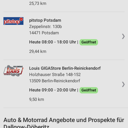
25,73 km
Kombinationen von Daten aus verschiedenen
Quellen
pitstop Potsdam
Entwicklung und Verbesserung der Angebote
Zeppelinstr. 130b
Verwendung reduzierter Daten zur Auswahl von
14471 Potsdam
❯
Inhalten
Heute 08:00 - 18:00 Uhr |
Geöffnet
IAB-Besonderheiten:
29,44 km
Verwendung genauer Standortdaten
Geräte anhand von aktiv angeforderten
Louis GIGAStore Berlin-Reinickendorf
Informationen identifizieren
Holzhauser Straße 148-152
13509 Berlin-Reinickendorf
Nicht-IAB-Verarbeitungszwecke:
❯
Heute 09:00 - 20:00 Uhr |
Geöffnet
Notwendig
9,50 km
Performance
Funktional
Auto & Motorrad Angebote und Prospekte für
Werbung
Dallgow-Döberitz