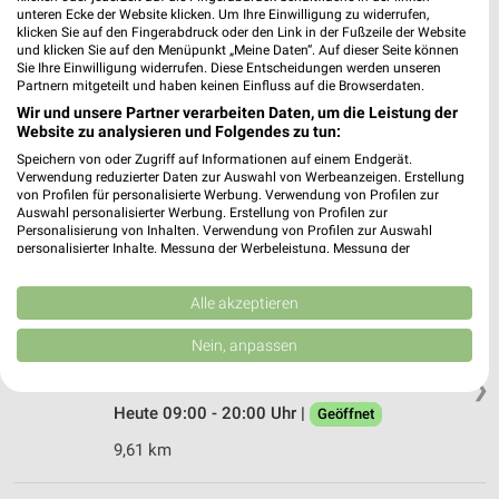
❯
13627 Berlin Charlottenburg
unteren Ecke der Website klicken. Um Ihre Einwilligung zu widerrufen,
klicken Sie auf den Fingerabdruck oder den Link in der Fußzeile der Website
Heute 07:30 - 17:00 Uhr |
Geöffnet
und klicken Sie auf den Menüpunkt „Meine Daten“. Auf dieser Seite können
Sie Ihre Einwilligung widerrufen. Diese Entscheidungen werden unseren
7,00 km • Angebote: 1 Prospekt
Partnern mitgeteilt und haben keinen Einfluss auf die Browserdaten.
Wir und unsere Partner verarbeiten Daten, um die Leistung der
Website zu analysieren und Folgendes zu tun:
A.T.U Hennigsdorf
Speichern von oder Zugriff auf Informationen auf einem Endgerät.
Veltener Straße 18
Verwendung reduzierter Daten zur Auswahl von Werbeanzeigen. Erstellung
16761 Hennigsdorf
von Profilen für personalisierte Werbung. Verwendung von Profilen zur
❯
Auswahl personalisierter Werbung. Erstellung von Profilen zur
Heute 07:30 - 18:30 Uhr |
Geöffnet
Personalisierung von Inhalten. Verwendung von Profilen zur Auswahl
personalisierter Inhalte. Messung der Werbeleistung. Messung der
20,05 km
Performance von Inhalten. Analyse von Zielgruppen durch Statistiken oder
Kombinationen von Daten aus verschiedenen Quellen. Entwicklung und
Verbesserung der Angebote. Verwendung reduzierter Daten zur Auswahl
Alle akzeptieren
von Inhalten.
POLO Motorrad Store Berlin
Daten können außerhalb der Europäischen Union weitergegeben und in die
Nein, anpassen
Holzhauser Str. 62-68
USA gesendet werden.
13509 Berlin
Ihre Einwilligung und die cookie Richtlinie gelten ausschließlich für diese
❯
Website/App.
Heute 09:00 - 20:00 Uhr |
Geöffnet
Partnerliste anzeigen (1 IAB-Anbieter)
9,61 km
Wir nutzen Ihre Daten für folgende Zwecke:
IAB-Verarbeitungszwecke: