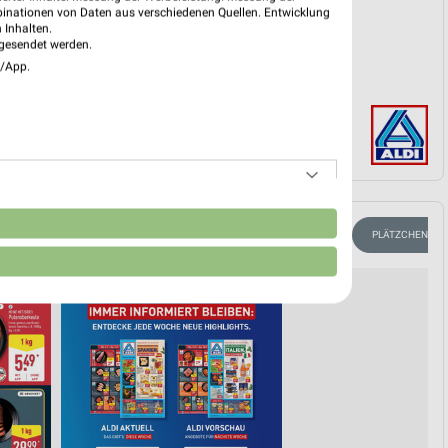
PROSPEKT BLÄTTERN
binationen von Daten aus verschiedenen Quellen. Entwicklung
 Inhalten.
gesendet werden.
e/App.
n
URLAUB & REISEN
ANGEBOTE FÜR DEN CAMPING-URLAUB
PLÄTZCHEN BA