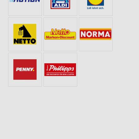
SOMMER & SONNE
GETRÄNKE
WHISKEY & WHISKY
SCHULANFANG