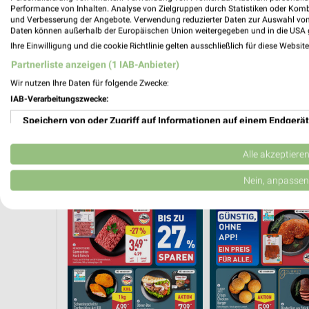
Performance von Inhalten. Analyse von Zielgruppen durch Statistiken oder Kom
und Verbesserung der Angebote. Verwendung reduzierter Daten zur Auswahl von
Daten können außerhalb der Europäischen Union weitergegeben und in die USA 
Ihre Einwilligung und die cookie Richtlinie gelten ausschließlich für diese Websit
Partnerliste anzeigen (1 IAB-Anbieter)
Wir nutzen Ihre Daten für folgende Zwecke:
IAB-Verarbeitungszwecke:
Speichern von oder Zugriff auf Informationen auf einem Endgerät
Verwendung reduzierter Daten zur Auswahl von Werbeanzeigen
Alle akzeptiere
CHEINE
HERBSTKÜCHE
EISCREME
SCHOKOLADE & SÜSSIGKEITEN
Erstellung von Profilen für personalisierte Werbung
Nein, anpassen
Verwendung von Profilen zur Auswahl personalisierter Werbung
Erstellung von Profilen zur Personalisierung von Inhalten
Verwendung von Profilen zur Auswahl personalisierter Inhalte
Messung der Werbeleistung