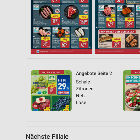
Messung der Performance von Inhalten
Analyse von Zielgruppen durch Statistiken oder Kombinationen 
Quellen
Entwicklung und Verbesserung der Angebote
Verwendung reduzierter Daten zur Auswahl von Inhalten
IAB-Besonderheiten:
Verwendung genauer Standortdaten
Angebote Seite 2
Geräte anhand von aktiv angeforderten Informationen identifizie
Schale
Zitronen
Nicht-IAB-Verarbeitungszwecke:
Netz
Notwendig
Lose
Performance
Funktional
Nächste Filiale
Werbung