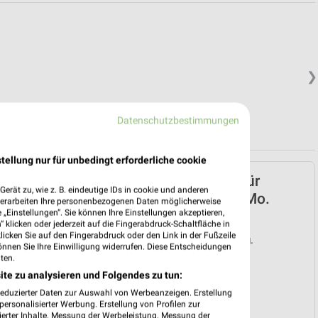
❯
Datenschutzbestimmungen
tellung nur für unbedingt erforderliche cookie
ALDI Nord Prospekt für
erät zu, wie z. B. eindeutige IDs in cookie und anderen
Dallgow-Döberitz ab Mo.
verarbeiten Ihre personenbezogenen Daten möglicherweise
„Einstellungen“. Sie können Ihre Einstellungen akzeptieren,
den 03.08.
 klicken oder jederzeit auf die Fingerabdruck-Schaltfläche in
klicken Sie auf den Fingerabdruck oder den Link in der Fußzeile
Gültig von 03. Aug. bis 08. Aug.
önnen Sie Ihre Einwilligung widerrufen. Diese Entscheidungen
ten.
📅
Kalendereintrag erstellen
ite zu analysieren und Folgendes zu tun:
reduzierter Daten zur Auswahl von Werbeanzeigen. Erstellung
❯
ersonalisierter Werbung. Erstellung von Profilen zur
ierter Inhalte. Messung der Werbeleistung. Messung der