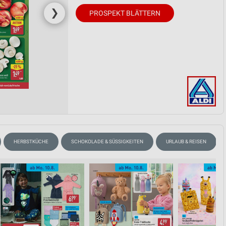
❯
PROSPEKT BLÄTTERN
HERBSTKÜCHE
SCHOKOLADE & SÜSSIGKEITEN
URLAUB & REISEN