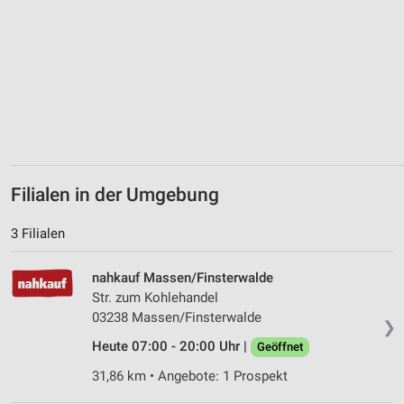
Erstellung von Profilen zur Personalisierung
von Inhalten
Verwendung von Profilen zur Auswahl
personalisierter Inhalte
Messung der Werbeleistung
Messung der Performance von Inhalten
Analyse von Zielgruppen durch Statistiken oder
Filialen in der Umgebung
Kombinationen von Daten aus verschiedenen
Quellen
3 Filialen
Entwicklung und Verbesserung der Angebote
nahkauf Massen/Finsterwalde
Verwendung reduzierter Daten zur Auswahl von
Str. zum Kohlehandel
Inhalten
03238 Massen/Finsterwalde
❯
IAB-Besonderheiten:
Heute 07:00 - 20:00 Uhr |
Geöffnet
Verwendung genauer Standortdaten
31,86 km • Angebote: 1 Prospekt