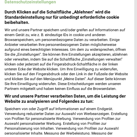
Datenschutzeinstellungen
Durch Klicken auf die Schaltfläche „Ablehnen“ wird die
Standardeinstellung nur für unbedingt erforderliche cookie
beibehalten.
Wir und unsere Partner speichern und/oder greifen auf Informationen auf
einem Gerät zu, wie z. B. eindeutige IDs in cookie und anderen
Browserspeichern, um personenbezogene Daten zu verarbeiten. Einige
Anbieter verarbeiten Ihre personenbezogenen Daten möglicherweise
aufgrund eines berechtigten Interesses. Um dem zu widersprechen, öffnen
Sie die „Einstellungen“. Sie können Ihre Einstellungen akzeptieren, ablehnen
oder verwalten, indem Sie auf die Schaltfläche „Einstellungen verwalten“
klicken oder jederzeit auf die Fingerabdruck-Schaltfläche in der linken
unteren Ecke der Website klicken. Um Ihre Einwilligung zu widerrufen,
klicken Sie auf den Fingerabdruck oder den Link in der Fußzeile der Website
und klicken Sie auf den Menüpunkt „Meine Daten“. Auf dieser Seite können
Sie Ihre Einwilligung widerrufen. Diese Entscheidungen werden unseren
MEHR PROSPEKTE
Partnern mitgeteilt und haben keinen Einfluss auf die Browserdaten.
Wir und unsere Partner verarbeiten Daten, um die Leistung der
Website zu analysieren und Folgendes zu tun:
Speichern von oder Zugriff auf Informationen auf einem Endgerät.
Verwendung reduzierter Daten zur Auswahl von Werbeanzeigen. Erstellung
von Profilen für personalisierte Werbung. Verwendung von Profilen zur
Auswahl personalisierter Werbung. Erstellung von Profilen zur
weekli - Prospekte & Angebote App
Personalisierung von Inhalten. Verwendung von Profilen zur Auswahl
personalisierter Inhalte. Messung der Werbeleistung. Messung der