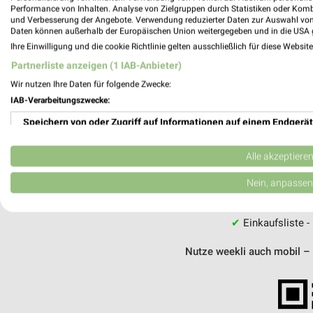
Performance von Inhalten. Analyse von Zielgruppen durch Statistiken oder Kom
und Verbesserung der Angebote. Verwendung reduzierter Daten zur Auswahl von
MEH
Daten können außerhalb der Europäischen Union weitergegeben und in die USA 
Ihre Einwilligung und die cookie Richtlinie gelten ausschließlich für diese Websit
Partnerliste anzeigen (1 IAB-Anbieter)
Wir nutzen Ihre Daten für folgende Zwecke:
IAB-Verarbeitungszwecke:
weekli - Pros
Speichern von oder Zugriff auf Informationen auf einem Endgerät
Alle Fressnapf Angebote immer griffberei
Verwendung reduzierter Daten zur Auswahl von Werbeanzeigen
Alle akzeptiere
✔
Standortgenau
Erstellung von Profilen für personalisierte Werbung
Nein, anpassen
✔
Folge deinem L
✔
Push-Benachric
Verwendung von Profilen zur Auswahl personalisierter Werbung
✔
Einkaufsliste -
Erstellung von Profilen zur Personalisierung von Inhalten
Nutze weekli auch mobil –
Verwendung von Profilen zur Auswahl personalisierter Inhalte
Messung der Werbeleistung