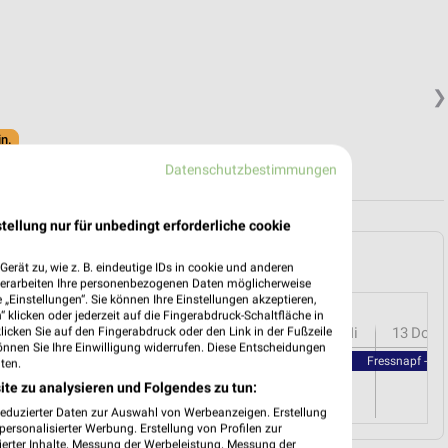
❯
in.
Datenschutzbestimmungen
tellung nur für unbedingt erforderliche cookie
 Celle und Umgebung
erät zu, wie z. B. eindeutige IDs in cookie und anderen
verarbeiten Ihre personenbezogenen Daten möglicherweise
„Einstellungen“. Sie können Ihre Einstellungen akzeptieren,
 klicken oder jederzeit auf die Fingerabdruck-Schaltfläche in
r
08
Sa
09
So
10
Mo
11
Di
12
Mi
13
Do
klicken Sie auf den Fingerabdruck oder den Link in der Fußzeile
önnen Sie Ihre Einwilligung widerrufen. Diese Entscheidungen
Fressnapf - Fr
ten.
ite zu analysieren und Folgendes zu tun:
reduzierter Daten zur Auswahl von Werbeanzeigen. Erstellung
ersonalisierter Werbung. Erstellung von Profilen zur
ierter Inhalte. Messung der Werbeleistung. Messung der