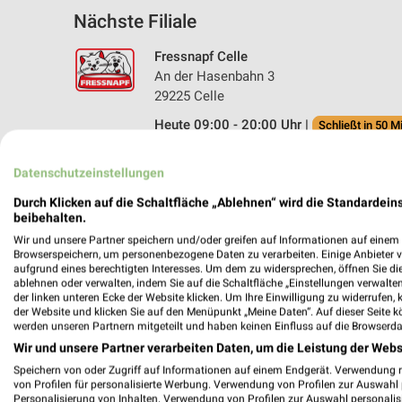
Nächste Filiale
Fressnapf Celle
An der Hasenbahn 3
29225 Celle
Heute 09:00 - 20:00 Uhr |
Schließt in 50 M
226,62 km • Angebote: 1 Prospekt
Datenschutzeinstellungen
Durch Klicken auf die Schaltfläche „Ablehnen“ wird die Standardeins
beibehalten.
Angebote-Kalender für Fressnapf in
Wir und unsere Partner speichern und/oder greifen auf Informationen auf einem G
Browserspeichern, um personenbezogene Daten zu verarbeiten. Einige Anbieter 
aufgrund eines berechtigten Interesses. Um dem zu widersprechen, öffnen Sie die 
Aug.
ablehnen oder verwalten, indem Sie auf die Schaltfläche „Einstellungen verwalten“
03
Mo
04
Di
05
Mi
06
Do
07
F
der linken unteren Ecke der Website klicken. Um Ihre Einwilligung zu widerrufen, 
der Website und klicken Sie auf den Menüpunkt „Meine Daten“. Auf dieser Seite k
werden unseren Partnern mitgeteilt und haben keinen Einfluss auf die Browserda
Wir und unsere Partner verarbeiten Daten, um die Leistung der Webs
Speichern von oder Zugriff auf Informationen auf einem Endgerät. Verwendung 
von Profilen für personalisierte Werbung. Verwendung von Profilen zur Auswahl p
Personalisierung von Inhalten. Verwendung von Profilen zur Auswahl personalis