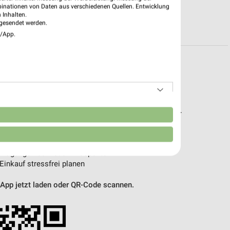
binationen von Daten aus verschiedenen Quellen. Entwicklung
 Inhalten.
R PROSPEKTE
gesendet werden.
e/App.
pekte & Angebote App
t – mit der kostenlosen weekli App für iOS & Android.
n
e Angebote
ieblingshändler
htigungen bei neuen Prospekten
 Einkauf stressfrei planen
 App jetzt laden oder QR-Code scannen.