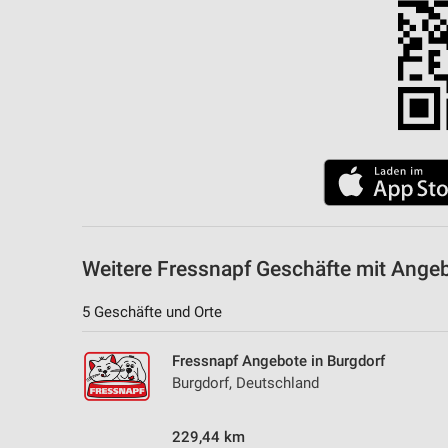
Messung der Performance von Inhalten
Analyse von Zielgruppen durch Statistiken oder Kombinationen 
Quellen
Entwicklung und Verbesserung der Angebote
Verwendung reduzierter Daten zur Auswahl von Inhalten
IAB-Besonderheiten:
Verwendung genauer Standortdaten
Geräte anhand von aktiv angeforderten Informationen identifizie
Weitere Fressnapf Geschäfte mit Angeb
Nicht-IAB-Verarbeitungszwecke:
5 Geschäfte und Orte
Notwendig
Fressnapf Angebote in Burgdorf
Performance
Burgdorf, Deutschland
Funktional
229,44 km
Werbung