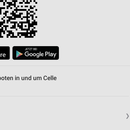
von Daten aus verschiedenen
ren
oten in und um Celle
❯