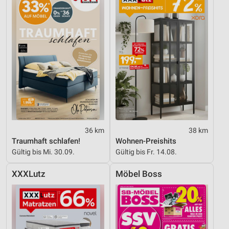
36 km
38 km
Traumhaft schlafen!
Wohnen-Preishits
Gültig bis Mi. 30.09.
Gültig bis Fr. 14.08.
XXXLutz
Möbel Boss