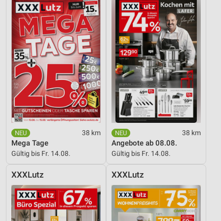
Entwicklung und Verbesserung der Angebote
Verwendung reduzierter Daten zur Auswahl von
Inhalten
IAB-Besonderheiten:
Verwendung genauer Standortdaten
Geräte anhand von aktiv angeforderten
Informationen identifizieren
Nicht-IAB-Verarbeitungszwecke:
38 km
38 km
Notwendig
Mega Tage
Angebote ab 08.08.
Gültig bis Fr. 14.08.
Gültig bis Fr. 14.08.
Performance
Funktional
XXXLutz
XXXLutz
Werbung