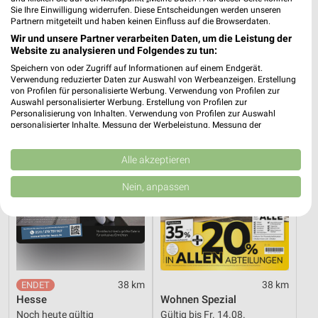
Sie Ihre Einwilligung widerrufen. Diese Entscheidungen werden unseren
0,4 km
38 km
Partnern mitgeteilt und haben keinen Einfluss auf die Browserdaten.
Angebote ab 03.08.
Dieter Knoll
Wir und unsere Partner verarbeiten Daten, um die Leistung der
Noch heute gültig
Gültig bis Fr. 14.08.
Website zu analysieren und Folgendes zu tun:
Speichern von oder Zugriff auf Informationen auf einem Endgerät.
XXXLutz
XXXLutz
Verwendung reduzierter Daten zur Auswahl von Werbeanzeigen. Erstellung
von Profilen für personalisierte Werbung. Verwendung von Profilen zur
Auswahl personalisierter Werbung. Erstellung von Profilen zur
Personalisierung von Inhalten. Verwendung von Profilen zur Auswahl
personalisierter Inhalte. Messung der Werbeleistung. Messung der
Performance von Inhalten. Analyse von Zielgruppen durch Statistiken oder
Kombinationen von Daten aus verschiedenen Quellen. Entwicklung und
Verbesserung der Angebote. Verwendung reduzierter Daten zur Auswahl
Alle akzeptieren
von Inhalten.
Daten können außerhalb der Europäischen Union weitergegeben und in die
Nein, anpassen
USA gesendet werden.
Ihre Einwilligung und die cookie Richtlinie gelten ausschließlich für diese
Website/App.
Partnerliste anzeigen (1 IAB-Anbieter)
Wir nutzen Ihre Daten für folgende Zwecke:
IAB-Verarbeitungszwecke:
38 km
38 km
Speichern von oder Zugriff auf Informationen
Hesse
Wohnen Spezial
auf einem Endgerät
Noch heute gültig
Gültig bis Fr. 14.08.