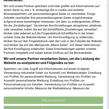
Wir und unsere Partner speichern und/oder greifen auf Informationen auf
einem Gerät zu, wie z. B. eindeutige IDs in cookie und anderen
Browserspeichern, um personenbezogene Daten zu verarbeiten. Einige
Weitere OBI Geschäfte mit Angeboten in
Anbieter verarbeiten Ihre personenbezogenen Daten möglicherweise
und um Celle
aufgrund eines berechtigten Interesses. Um dem zu widersprechen, öffnen
Sie die „Einstellungen“. Sie können Ihre Einstellungen akzeptieren, ablehnen
oder verwalten, indem Sie auf die Schaltfläche „Einstellungen verwalten“
5 Geschäfte und Orte
klicken oder jederzeit auf die Fingerabdruck-Schaltfläche in der linken
unteren Ecke der Website klicken. Um Ihre Einwilligung zu widerrufen,
klicken Sie auf den Fingerabdruck oder den Link in der Fußzeile der Website
OBI Angebote in Altwarmbüchen
und klicken Sie auf den Menüpunkt „Meine Daten“. Auf dieser Seite können
Sie Ihre Einwilligung widerrufen. Diese Entscheidungen werden unseren
Altwarmbüchen, Deutschland
Partnern mitgeteilt und haben keinen Einfluss auf die Browserdaten.
❯
Wir und unsere Partner verarbeiten Daten, um die Leistung der
Website zu analysieren und Folgendes zu tun:
242,13 km
Speichern von oder Zugriff auf Informationen auf einem Endgerät.
Verwendung reduzierter Daten zur Auswahl von Werbeanzeigen. Erstellung
von Profilen für personalisierte Werbung. Verwendung von Profilen zur
OBI Angebote in Lehrte
Auswahl personalisierter Werbung. Erstellung von Profilen zur
Lehrte, Deutschland
Personalisierung von Inhalten. Verwendung von Profilen zur Auswahl
❯
personalisierter Inhalte. Messung der Werbeleistung. Messung der
Performance von Inhalten. Analyse von Zielgruppen durch Statistiken oder
232,44 km
Kombinationen von Daten aus verschiedenen Quellen. Entwicklung und
Verbesserung der Angebote. Verwendung reduzierter Daten zur Auswahl
Alle akzeptieren
von Inhalten.
Daten können außerhalb der Europäischen Union weitergegeben und in die