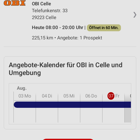
OBI Celle
Telefunkenstr. 33
❯
29223 Celle
Heute 08:00 - 20:00 Uhr |
Öffnet in 60 Min.
225,15 km • Angebote: 1 Prospekt
Angebote-Kalender für OBI in Celle und
Umgebung
Aug.
03
Mo
04
Di
05
Mi
06
Do
07
Fr
08
S