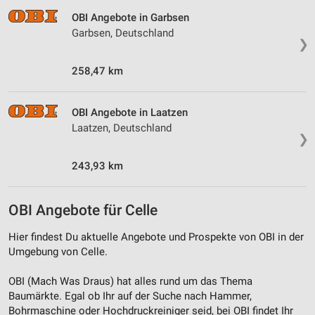
personalisierter Inhalte
OBI Angebote in Garbsen
Garbsen, Deutschland
Messung der Werbeleistung
❯
Messung der Performance von Inhalten
258,47 km
Analyse von Zielgruppen durch Statistiken oder
Kombinationen von Daten aus verschiedenen
OBI Angebote in Laatzen
Quellen
Laatzen, Deutschland
❯
Entwicklung und Verbesserung der Angebote
243,93 km
Verwendung reduzierter Daten zur Auswahl von
Inhalten
OBI Angebote für Celle
IAB-Besonderheiten:
Verwendung genauer Standortdaten
Hier findest Du aktuelle Angebote und Prospekte von OBI in der
Umgebung von Celle.
Geräte anhand von aktiv angeforderten
Informationen identifizieren
OBI (Mach Was Draus) hat alles rund um das Thema
Baumärkte. Egal ob Ihr auf der Suche nach Hammer,
Nicht-IAB-Verarbeitungszwecke:
Bohrmaschine oder Hochdruckreiniger seid, bei OBI findet Ihr