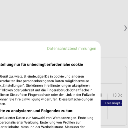
❯
Datenschutzbestimmungen
tellung nur für unbedingt erforderliche cookie
 Burgdorf und Umgebung
erät zu, wie z. B. eindeutige IDs in cookie und anderen
verarbeiten Ihre personenbezogenen Daten möglicherweise
„Einstellungen“. Sie können Ihre Einstellungen akzeptieren,
 klicken oder jederzeit auf die Fingerabdruck-Schaltfläche in
r
08
Sa
09
So
10
Mo
11
Di
12
Mi
13
Do
klicken Sie auf den Fingerabdruck oder den Link in der Fußzeile
önnen Sie Ihre Einwilligung widerrufen. Diese Entscheidungen
Fressnapf - Fr
ten.
ite zu analysieren und Folgendes zu tun:
reduzierter Daten zur Auswahl von Werbeanzeigen. Erstellung
ersonalisierter Werbung. Erstellung von Profilen zur
ierter Inhalte. Messung der Werbeleistung. Messung der