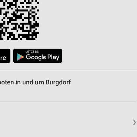
von Daten aus verschiedenen
ren
boten in und um Burgdorf
❯