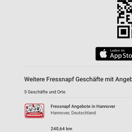
Messung der Performance von Inhalten
Analyse von Zielgruppen durch Statistiken oder Kombinationen 
Quellen
Entwicklung und Verbesserung der Angebote
Verwendung reduzierter Daten zur Auswahl von Inhalten
IAB-Besonderheiten:
Verwendung genauer Standortdaten
Geräte anhand von aktiv angeforderten Informationen identifizie
Weitere Fressnapf Geschäfte mit Ange
Nicht-IAB-Verarbeitungszwecke:
5 Geschäfte und Orte
Notwendig
Fressnapf Angebote in Hannover
Performance
Hannover, Deutschland
Funktional
240,64 km
Werbung