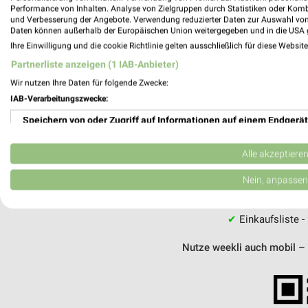
Performance von Inhalten. Analyse von Zielgruppen durch Statistiken oder Kom
und Verbesserung der Angebote. Verwendung reduzierter Daten zur Auswahl von
MEH
Daten können außerhalb der Europäischen Union weitergegeben und in die USA 
Ihre Einwilligung und die cookie Richtlinie gelten ausschließlich für diese Websit
Partnerliste anzeigen (1 IAB-Anbieter)
Wir nutzen Ihre Daten für folgende Zwecke:
IAB-Verarbeitungszwecke:
weekli - Pros
Speichern von oder Zugriff auf Informationen auf einem Endgerät
Alle Fressnapf Angebote immer griffberei
Verwendung reduzierter Daten zur Auswahl von Werbeanzeigen
Alle akzeptiere
✔
Standortgenau
Erstellung von Profilen für personalisierte Werbung
Nein, anpassen
✔
Folge deinem L
✔
Push-Benachric
Verwendung von Profilen zur Auswahl personalisierter Werbung
✔
Einkaufsliste -
Erstellung von Profilen zur Personalisierung von Inhalten
Nutze weekli auch mobil –
Verwendung von Profilen zur Auswahl personalisierter Inhalte
Messung der Werbeleistung