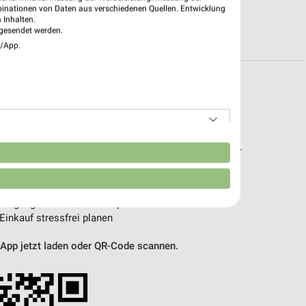
binationen von Daten aus verschiedenen Quellen. Entwicklung
 Inhalten.
R PROSPEKTE
gesendet werden.
e/App.
pekte & Angebote App
t – mit der kostenlosen weekli App für iOS & Android.
n
e Angebote
ieblingshändler
htigungen bei neuen Prospekten
 Einkauf stressfrei planen
 App jetzt laden oder QR-Code scannen.