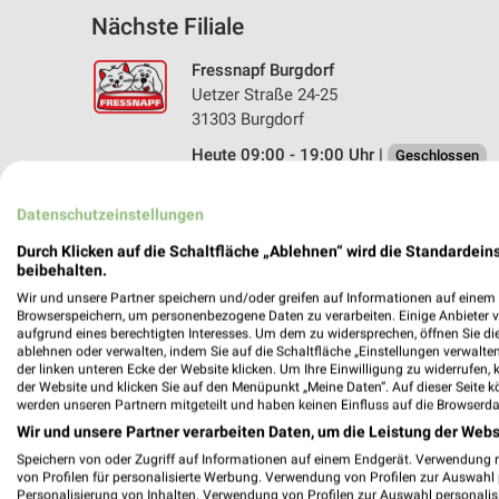
Nächste Filiale
Fressnapf Burgdorf
Uetzer Straße 24-25
31303 Burgdorf
Heute 09:00 - 19:00 Uhr |
Geschlossen
229,44 km • Angebote: 1 Prospekt
Datenschutzeinstellungen
Durch Klicken auf die Schaltfläche „Ablehnen“ wird die Standardeins
beibehalten.
Angebote-Kalender für Fressnapf in
Wir und unsere Partner speichern und/oder greifen auf Informationen auf einem G
Browserspeichern, um personenbezogene Daten zu verarbeiten. Einige Anbieter 
aufgrund eines berechtigten Interesses. Um dem zu widersprechen, öffnen Sie die 
Aug.
ablehnen oder verwalten, indem Sie auf die Schaltfläche „Einstellungen verwalten“
03
Mo
04
Di
05
Mi
06
Do
07
F
der linken unteren Ecke der Website klicken. Um Ihre Einwilligung zu widerrufen, 
der Website und klicken Sie auf den Menüpunkt „Meine Daten“. Auf dieser Seite k
werden unseren Partnern mitgeteilt und haben keinen Einfluss auf die Browserda
Wir und unsere Partner verarbeiten Daten, um die Leistung der Webs
Speichern von oder Zugriff auf Informationen auf einem Endgerät. Verwendung 
von Profilen für personalisierte Werbung. Verwendung von Profilen zur Auswahl p
Personalisierung von Inhalten. Verwendung von Profilen zur Auswahl personalis