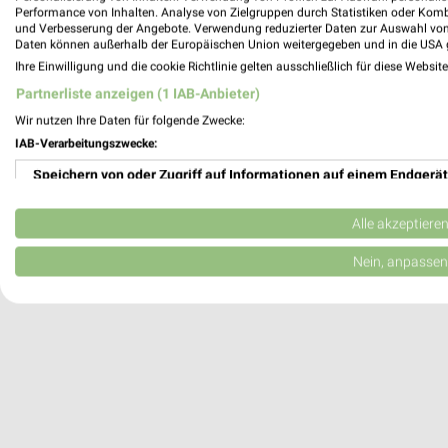
Performance von Inhalten. Analyse von Zielgruppen durch Statistiken oder Kom
30655 Hannover
und Verbesserung der Angebote. Verwendung reduzierter Daten zur Auswahl von
Daten können außerhalb der Europäischen Union weitergegeben und in die USA 
244,88 km
Ihre Einwilligung und die cookie Richtlinie gelten ausschließlich für diese Websit
Partnerliste anzeigen (1 IAB-Anbieter)
Tanzschule Bothe - Tanzvilla Hannover
Wir nutzen Ihre Daten für folgende Zwecke:
Walderseestraße 20
IAB-Verarbeitungszwecke:
30177 Hannover
Speichern von oder Zugriff auf Informationen auf einem Endgerät
247,28 km
Verwendung reduzierter Daten zur Auswahl von Werbeanzeigen
Alle akzeptiere
Erstellung von Profilen für personalisierte Werbung
Nein, anpassen
Verwendung von Profilen zur Auswahl personalisierter Werbung
Erstellung von Profilen zur Personalisierung von Inhalten
Verwendung von Profilen zur Auswahl personalisierter Inhalte
Messung der Werbeleistung