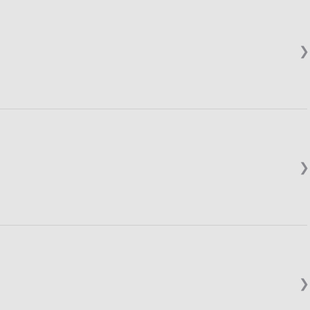
❯
❯
❯