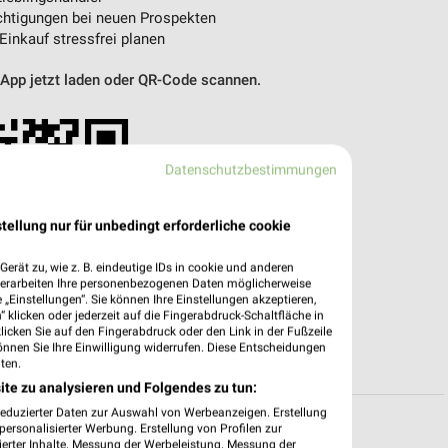
htigungen bei neuen Prospekten
 Einkauf stressfrei planen
 App jetzt laden oder QR-Code scannen.
Datenschutzbestimmungen
tellung nur für unbedingt erforderliche cookie
erät zu, wie z. B. eindeutige IDs in cookie und anderen
verarbeiten Ihre personenbezogenen Daten möglicherweise
„Einstellungen“. Sie können Ihre Einstellungen akzeptieren,
 klicken oder jederzeit auf die Fingerabdruck-Schaltfläche in
klicken Sie auf den Fingerabdruck oder den Link in der Fußzeile
önnen Sie Ihre Einwilligung widerrufen. Diese Entscheidungen
ten.
ite zu analysieren und Folgendes zu tun:
reduzierter Daten zur Auswahl von Werbeanzeigen. Erstellung
ersonalisierter Werbung. Erstellung von Profilen zur
ierter Inhalte. Messung der Werbeleistung. Messung der