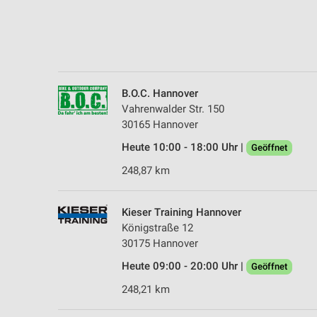
Messung der Performance von Inhalten
Analyse von Zielgruppen durch Statistiken oder Kombinationen 
Quellen
Entwicklung und Verbesserung der Angebote
B.O.C. Hannover
Vahrenwalder Str. 150
Verwendung reduzierter Daten zur Auswahl von Inhalten
30165 Hannover
IAB-Besonderheiten:
Heute 10:00 - 18:00 Uhr |
Geöffnet
Verwendung genauer Standortdaten
248,87 km
Geräte anhand von aktiv angeforderten Informationen identifizie
Nicht-IAB-Verarbeitungszwecke:
Kieser Training Hannover
Königstraße 12
Notwendig
30175 Hannover
Performance
Heute 09:00 - 20:00 Uhr |
Geöffnet
Funktional
248,21 km
Werbung