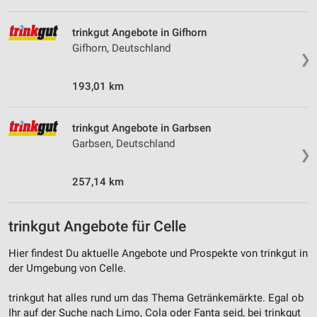
Verwendung reduzierter Daten zur Auswahl von
Werbeanzeigen
trinkgut Angebote in Gifhorn
Erstellung von Profilen für personalisierte
Gifhorn, Deutschland
Werbung
❯
Verwendung von Profilen zur Auswahl
193,01 km
personalisierter Werbung
Erstellung von Profilen zur Personalisierung
trinkgut Angebote in Garbsen
von Inhalten
Garbsen, Deutschland
❯
Verwendung von Profilen zur Auswahl
personalisierter Inhalte
257,14 km
Messung der Werbeleistung
trinkgut Angebote für Celle
Messung der Performance von Inhalten
Hier findest Du aktuelle Angebote und Prospekte von trinkgut in
Analyse von Zielgruppen durch Statistiken oder
der Umgebung von Celle.
Kombinationen von Daten aus verschiedenen
Quellen
trinkgut hat alles rund um das Thema Getränkemärkte. Egal ob
Ihr auf der Suche nach Limo, Cola oder Fanta seid, bei trinkgut
Entwicklung und Verbesserung der Angebote