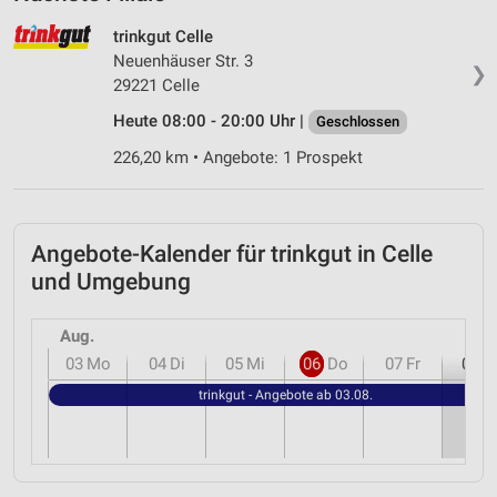
trinkgut Celle
Neuenhäuser Str. 3
❯
29221 Celle
Heute 08:00 - 20:00 Uhr |
Geschlossen
226,20 km • Angebote: 1 Prospekt
Angebote-Kalender für trinkgut in Celle
und Umgebung
Aug.
03
Mo
04
Di
05
Mi
06
Do
07
Fr
08
S
trinkgut - Angebote ab 03.08.