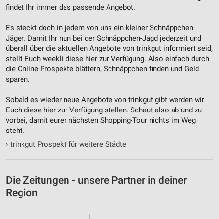
findet Ihr immer das passende Angebot.
Verwendung reduzierter Daten zur Auswahl von
Es steckt doch in jedem von uns ein kleiner Schnäppchen-
Inhalten
Jäger. Damit Ihr nun bei der Schnäppchen-Jagd jederzeit und
IAB-Besonderheiten:
überall über die aktuellen Angebote von trinkgut informiert seid,
stellt Euch weekli diese hier zur Verfügung. Also einfach durch
Verwendung genauer Standortdaten
die Online-Prospekte blättern, Schnäppchen finden und Geld
sparen.
Geräte anhand von aktiv angeforderten
Informationen identifizieren
Sobald es wieder neue Angebote von trinkgut gibt werden wir
Nicht-IAB-Verarbeitungszwecke:
Euch diese hier zur Verfügung stellen. Schaut also ab und zu
Notwendig
vorbei, damit eurer nächsten Shopping-Tour nichts im Weg
steht.
Performance
›
trinkgut Prospekt für weitere Städte
Funktional
Die Zeitungen - unsere Partner in deiner
Werbung
Region