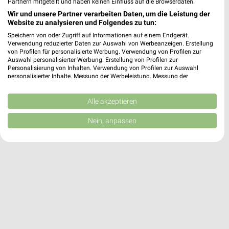
Partnern mitgeteilt und haben keinen Einfluss auf die Browserdaten.
trinkgut Angebote in Hannover
Wir und unsere Partner verarbeiten Daten, um die Leistung der
Website zu analysieren und Folgendes zu tun:
Hannover, Deutschland
❯
Speichern von oder Zugriff auf Informationen auf einem Endgerät.
Verwendung reduzierter Daten zur Auswahl von Werbeanzeigen. Erstellung
241,66 km
von Profilen für personalisierte Werbung. Verwendung von Profilen zur
Auswahl personalisierter Werbung. Erstellung von Profilen zur
Personalisierung von Inhalten. Verwendung von Profilen zur Auswahl
personalisierter Inhalte. Messung der Werbeleistung. Messung der
Performance von Inhalten. Analyse von Zielgruppen durch Statistiken oder
Kombinationen von Daten aus verschiedenen Quellen. Entwicklung und
Verbesserung der Angebote. Verwendung reduzierter Daten zur Auswahl
Alle akzeptieren
von Inhalten.
Daten können außerhalb der Europäischen Union weitergegeben und in die
Nein, anpassen
USA gesendet werden.
Ihre Einwilligung und die cookie Richtlinie gelten ausschließlich für diese
Website/App.
Partnerliste anzeigen (1 IAB-Anbieter)
Wir nutzen Ihre Daten für folgende Zwecke:
IAB-Verarbeitungszwecke:
Speichern von oder Zugriff auf Informationen
auf einem Endgerät