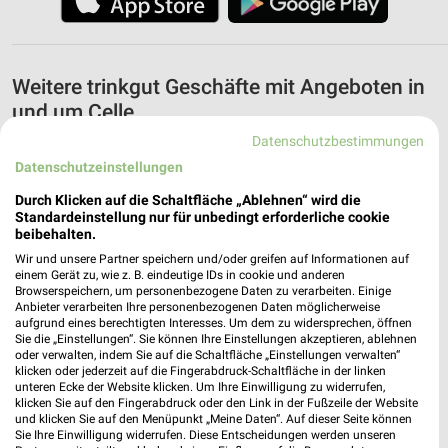
Weitere trinkgut Geschäfte mit Angeboten in
und um Celle
Datenschutzbestimmungen
5 Geschäfte und Orte
Datenschutzeinstellungen
Durch Klicken auf die Schaltfläche „Ablehnen“ wird die
trinkgut Angebote in Hambühren
Standardeinstellung nur für unbedingt erforderliche cookie
Hambühren, Deutschland
beibehalten.
❯
Wir und unsere Partner speichern und/oder greifen auf Informationen auf
einem Gerät zu, wie z. B. eindeutige IDs in cookie und anderen
231,85 km
Browserspeichern, um personenbezogene Daten zu verarbeiten. Einige
Anbieter verarbeiten Ihre personenbezogenen Daten möglicherweise
aufgrund eines berechtigten Interesses. Um dem zu widersprechen, öffnen
trinkgut Angebote in Lehrte
Sie die „Einstellungen“. Sie können Ihre Einstellungen akzeptieren, ablehnen
oder verwalten, indem Sie auf die Schaltfläche „Einstellungen verwalten“
Lehrte, Deutschland
klicken oder jederzeit auf die Fingerabdruck-Schaltfläche in der linken
❯
unteren Ecke der Website klicken. Um Ihre Einwilligung zu widerrufen,
klicken Sie auf den Fingerabdruck oder den Link in der Fußzeile der Website
230,07 km
und klicken Sie auf den Menüpunkt „Meine Daten“. Auf dieser Seite können
Sie Ihre Einwilligung widerrufen. Diese Entscheidungen werden unseren