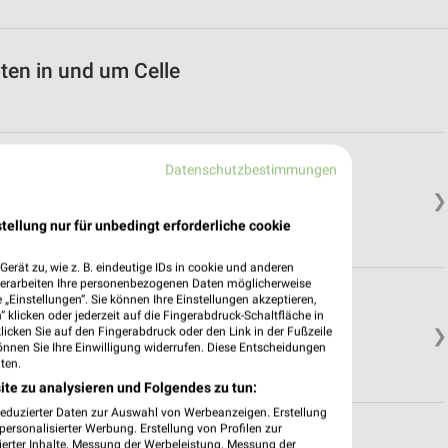
ten in und um Celle
 Süd
Datenschutzbestimmungen
❯
tellung nur für unbedingt erforderliche cookie
erät zu, wie z. B. eindeutige IDs in cookie und anderen
verarbeiten Ihre personenbezogenen Daten möglicherweise
„Einstellungen“. Sie können Ihre Einstellungen akzeptieren,
 klicken oder jederzeit auf die Fingerabdruck-Schaltfläche in
klicken Sie auf den Fingerabdruck oder den Link in der Fußzeile
❯
önnen Sie Ihre Einwilligung widerrufen. Diese Entscheidungen
ten.
ite zu analysieren und Folgendes zu tun:
reduzierter Daten zur Auswahl von Werbeanzeigen. Erstellung
ersonalisierter Werbung. Erstellung von Profilen zur
Ost
ierter Inhalte. Messung der Werbeleistung. Messung der