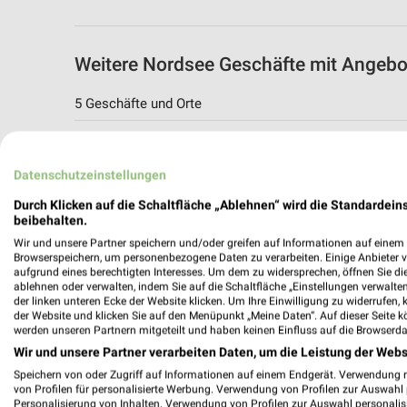
Weitere Nordsee Geschäfte mit Angebo
5 Geschäfte und Orte
NORDSEE Autobahnraststätte Lipperland
An der BAB A2 Süd (FR Hannover)
Datenschutzeinstellungen
33719 Bielefeld
Durch Klicken auf die Schaltfläche „Ablehnen“ wird die Standardeins
246,91 km
beibehalten.
Wir und unsere Partner speichern und/oder greifen auf Informationen auf einem G
Browserspeichern, um personenbezogene Daten zu verarbeiten. Einige Anbieter 
Nordsee Angebote in Hannover
aufgrund eines berechtigten Interesses. Um dem zu widersprechen, öffnen Sie die 
ablehnen oder verwalten, indem Sie auf die Schaltfläche „Einstellungen verwalten“
Hannover, Deutschland
der linken unteren Ecke der Website klicken. Um Ihre Einwilligung zu widerrufen, 
der Website und klicken Sie auf den Menüpunkt „Meine Daten“. Auf dieser Seite k
werden unseren Partnern mitgeteilt und haben keinen Einfluss auf die Browserda
241,02 km
Wir und unsere Partner verarbeiten Daten, um die Leistung der Webs
Speichern von oder Zugriff auf Informationen auf einem Endgerät. Verwendung 
von Profilen für personalisierte Werbung. Verwendung von Profilen zur Auswahl p
NORDSEE Autobahnraststätte Wülferode 
Personalisierung von Inhalten. Verwendung von Profilen zur Auswahl personalis