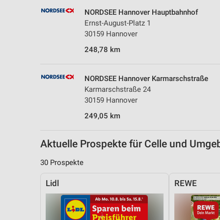
Messung der Performance von Inhalten
NORDSEE Hannover Hauptbahnhof
Ernst-August-Platz 1
Analyse von Zielgruppen durch Statistiken oder Kombinationen 
30159 Hannover
Quellen
248,78 km
Entwicklung und Verbesserung der Angebote
Verwendung reduzierter Daten zur Auswahl von Inhalten
NORDSEE Hannover Karmarschstraße
Karmarschstraße 24
IAB-Besonderheiten:
30159 Hannover
Verwendung genauer Standortdaten
249,05 km
Geräte anhand von aktiv angeforderten Informationen identifizie
Aktuelle Prospekte für Celle und Umg
Nicht-IAB-Verarbeitungszwecke:
Notwendig
30 Prospekte
Performance
Lidl
REWE
Funktional
Werbung