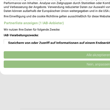
BAB 7 Fahrtrichtung Nord / km 158.0 158
Performance von Inhalten. Analyse von Zielgruppen durch Statistiken oder Kom
30539 Hannover
und Verbesserung der Angebote. Verwendung reduzierter Daten zur Auswahl von
Daten können außerhalb der Europäischen Union weitergegeben und in die USA 
241,02 km
Ihre Einwilligung und die cookie Richtlinie gelten ausschließlich für diese Websit
Partnerliste anzeigen (1 IAB-Anbieter)
Wir nutzen Ihre Daten für folgende Zwecke:
IAB-Verarbeitungszwecke:
Speichern von oder Zugriff auf Informationen auf einem Endgerät
Verwendung reduzierter Daten zur Auswahl von Werbeanzeigen
Alle akzeptiere
Erstellung von Profilen für personalisierte Werbung
Nein, anpassen
Verwendung von Profilen zur Auswahl personalisierter Werbung
Erstellung von Profilen zur Personalisierung von Inhalten
Verwendung von Profilen zur Auswahl personalisierter Inhalte
Messung der Werbeleistung